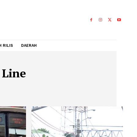
IDEO
FLASH RILIS
DAERAH
muter Line
 LINE