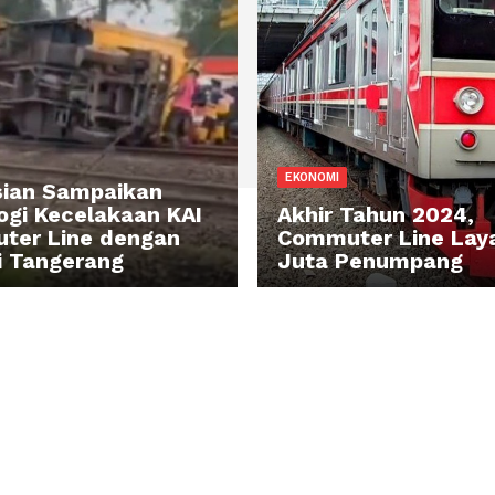
MUM
EKONOMI
polisian Sampaikan
onologi Kecelakaan KAI
Akhir Tahu
ommuter Line dengan
Commuter L
uk di Tangerang
Juta Pen