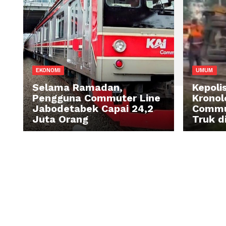
EKONOMI
U
Selama Ramadan,
Ke
Pengguna Commuter Line
Kr
Jabodetabek Capai 24,2
C
Juta Orang
Tr