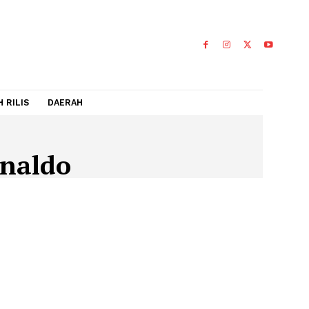
IDEO
FLASH RILIS
DAERAH
ianoRonaldo
RONALDO