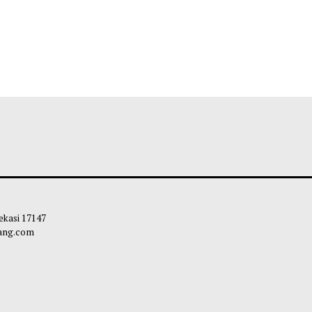
 Kota Bekasi 17147
carapandang.com