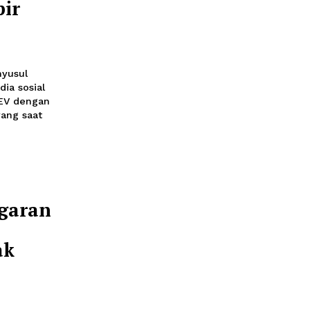
 Bursa
a
10
Bursa Efek Indonesia
 mengikuti penguatan
l Tang EV
ik Hampir
i 2026 15:05