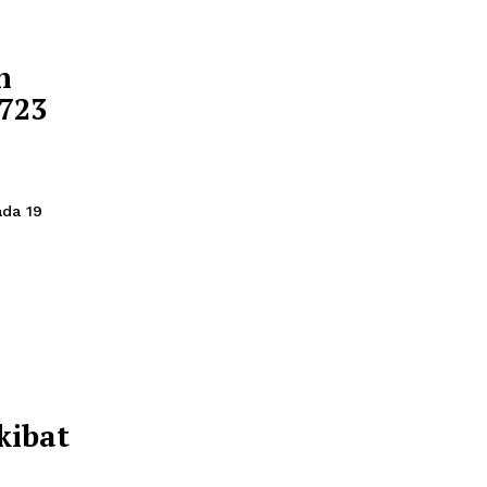
agai langkah strategis
lindungan, pemajuan,
 manusia hingga
 ke 211
njualan
gan Rp723
itetapkan pada 19