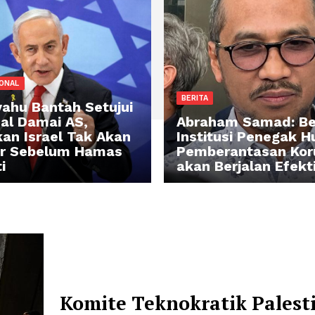
TERNASIONAL
BERITA
tanyahu Bantah Setujui
oposal Damai AS,
Abraham S
gaskan Israel Tak Akan
Institusi 
undur Sebelum Hamas
Pemberant
lucuti
akan Berja