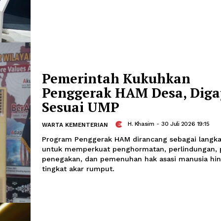
BMW Umumkan Laba
Anjlok Hampir 40 Pe
Amira Izzati
-
31 Juli 20
INTERNASIONAL
Pemerintah Kukuhk
Penggerak HAM Desa
Sesuai UMP
H. Khasim
-
30 Ju
WARTA KEMENTERIAN