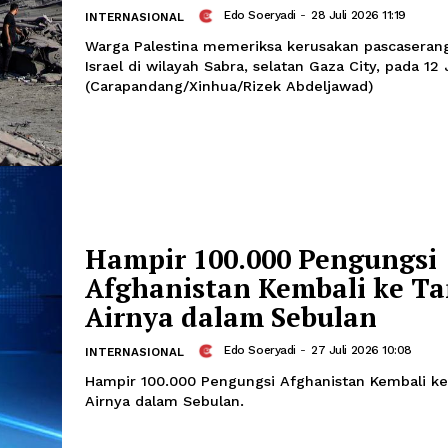
Otoritas Gaza: Dua 
Keamanan Hamas Te
Serangan Udara Isra
Edo Soeryadi
-
28 Juli 
INTERNASIONAL
Warga Palestina memeriksa kerusakan
Israel di wilayah Sabra, selatan Gaza C
(Carapandang/Xinhua/Rizek Abdeljawa