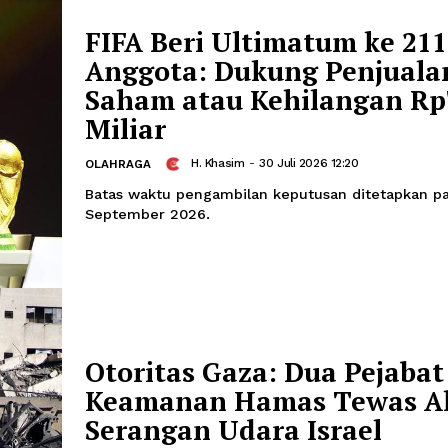
Program Penggerak HAM dirancang seb
untuk memperkuat penghormatan, per
penegakan, dan pemenuhan hak asasi
tingkat akar rumput.
FIFA Beri Ultimatum
Anggota: Dukung Pe
Saham atau Kehilan
Miliar
H. Khasim
-
30 Juli 2026 12:20
OLAHRAGA
Batas waktu pengambilan keputusan d
September 2026.