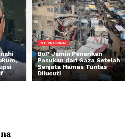
INTERNASIONAL
amad: Benahi
BoP Jamin Penarik
Penegak Hukum,
Pasukan dari Gaza 
asan Korupsi
Senjata Hamas Tun
lan Efektif
Dilucuti