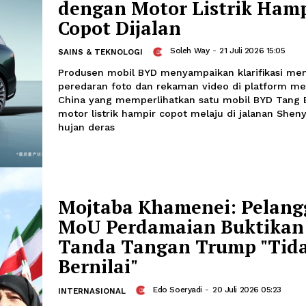
IHSG Menguat Ikuti
Saham Kawasan Asi
Haidar Zafran
-
23 Juli 2026 10:
EKONOMI
Indeks Harga Saham Gabungan (IHSG) 
(BEI) pada Kamis pagi, bergerak naik
bursa saham kawasan Asia.
BYD Buka Suara Soa
dengan Motor Listr
Copot Dijalan
Soleh Way
-
21 Jul
SAINS & TEKNOLOGI