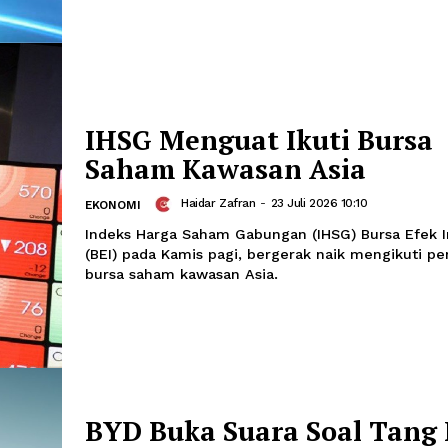
Hampir 100.000 Pen
Afghanistan Kembal
Airnya dalam Sebul
Edo Soeryadi
-
27 Juli 
INTERNASIONAL
Hampir 100.000 Pengungsi Afghanista
Airnya dalam Sebulan.