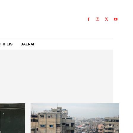
IDEO
FLASH RILIS
DAERAH
: HAM