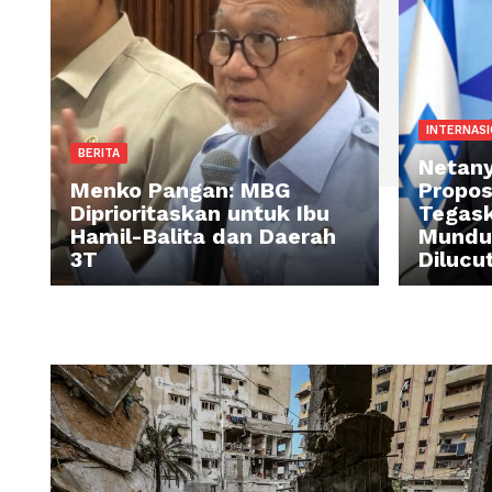
IN
BERITA
Ne
Menko Pangan: MBG
Pr
Diprioritaskan untuk Ibu
Te
Hamil-Balita dan Daerah
M
3T
Di