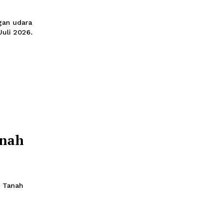
Pejabat
was Akibat
el
2026 11:19
 pascaserangan udara
ity, pada 12 Juli 2026.
d)