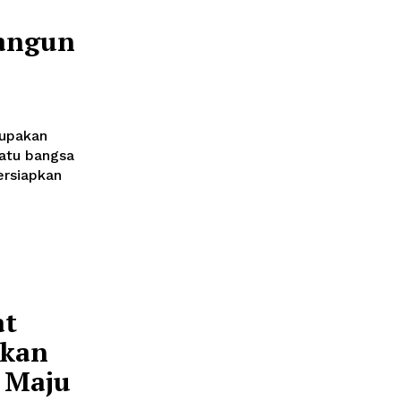
angun
rupakan
uatu bangsa
rsiapkan
at
lkan
 Maju