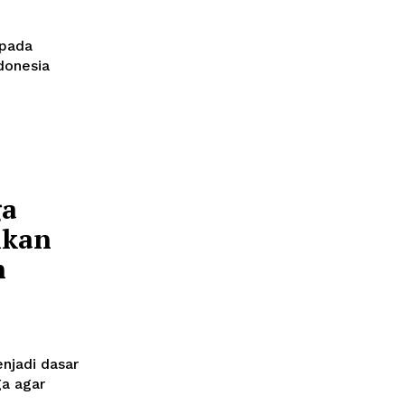
 pada
donesia
ga
lkan
n
njadi dasar
ga agar
.