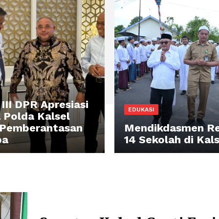
III DPR Apresiasi
EDUKASI
a Polda Kalsel
 Pemberantasan
Mendikdasmen R
ba
14 Sekolah di Kals