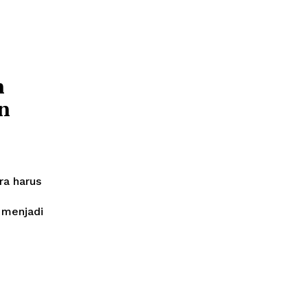
n
n
ra harus
 menjadi