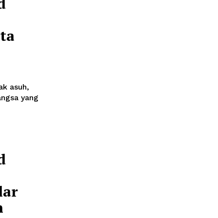
d
ta
ak asuh,
angsa yang
d
lar
n