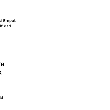
si Empat
f dari
ga
k
ki