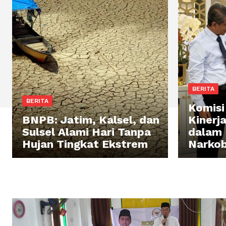
BERITA
BERITA
Komisi 
BNPB: Jatim, Kalsel, dan
Kinerj
Sulsel Alami Hari Tanpa
dalam
Hujan Tingkat Ekstrem
Narko