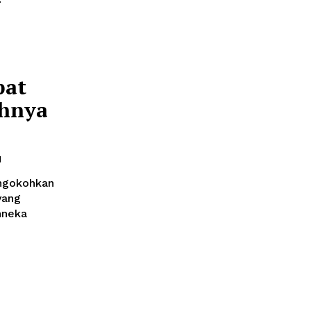
pat
ohnya
1
engokohkan
yang
nneka