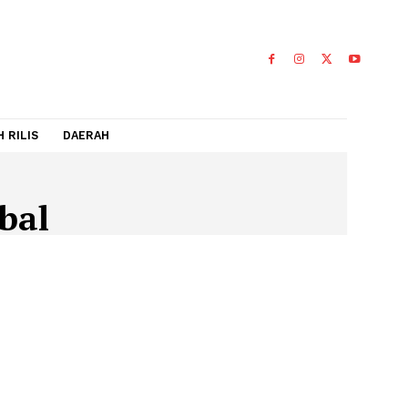
IDEO
FLASH RILIS
DAERAH
sisGlobal
OBAL