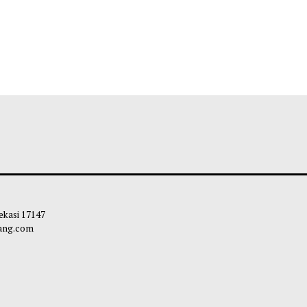
 Kota Bekasi 17147
carapandang.com