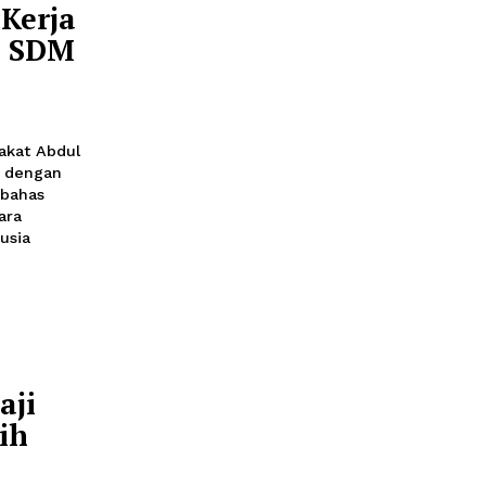
dan Keamanan (Menko
ran instansi terkait
mencegah bencana
 semakin meluas
rkuat Kerja
aan dan SDM
yaan Masyarakat Abdul
an bilateral dengan
 Hiroshi membahas
n kedua negara
ber daya manusia