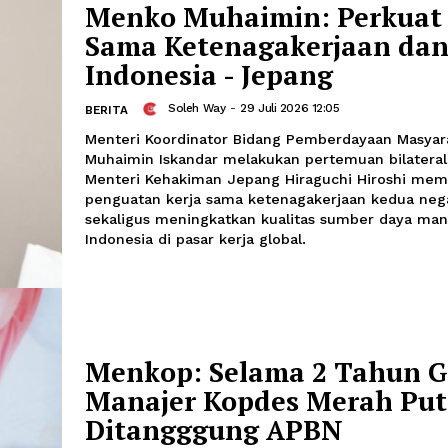
Menteri Koordinator Bidang Politik 
Polkam) Djamari Chaniago meminta jaja
melalukan penanganan cepat untuk 
kebakaran hutan dan lahan (karhutla)
Menko Muhaimin: Pe
Sama Ketenagakerj
Indonesia - Jepang
Soleh Way
-
29 Juli 2026 12:05
BERITA
Menteri Koordinator Bidang Pemberda
Muhaimin Iskandar melakukan pertemu
Menteri Kehakiman Jepang Hiraguchi
penguatan kerja sama ketenagakerjaa
sekaligus meningkatkan kualitas sum