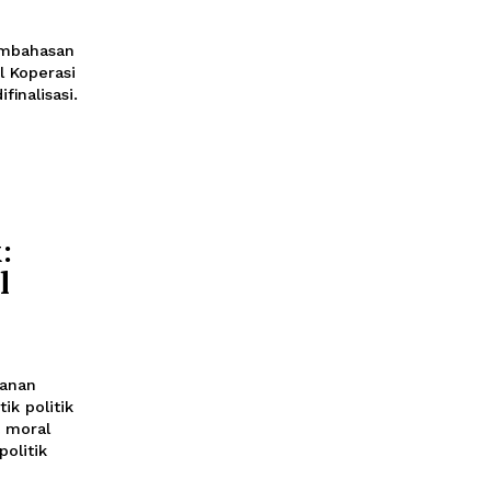
ahun Gaji
ah Putih
alam tahap pembahasan
g operasional Koperasi
ni sedang difinalisasi.