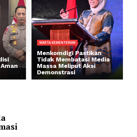
WARTA KEMENTERIAN
Menkomdigi Pastik
kam: Kondisi
Tidak Membatasi M
Nasional Aman
Massa Meliput Aksi
dali
Demonstrasi