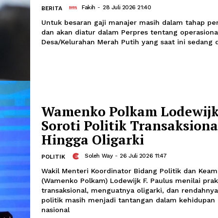
Indonesia di pasar kerja global.
Menkop: Selama 2 T
Manajer Kopdes Mer
Ditangggung APBN
Fakih
-
28 Juli 2026 21:40
BERITA
Untuk besaran gaji manajer masih d
dan akan diatur dalam Perpres tentan
Desa/Kelurahan Merah Putih yang saat i