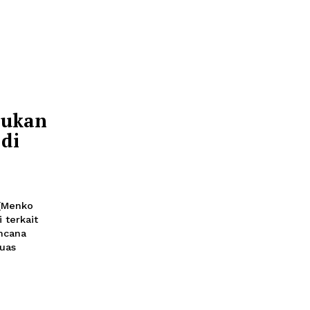
or Masih
 06:20
tap menarik bagi
global
ta
a Dilalukan
Cepat di
01