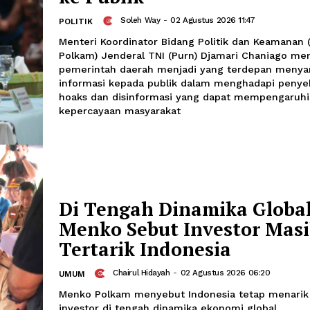
Menko Polkam Mint
Terdepan Sampaikan
ke Publik
Soleh Way
-
02 Agustus 2026 11:
POLITIK
Menteri Koordinator Bidang Politik 
Polkam) Jenderal TNI (Purn) Djamari
pemerintah daerah menjadi yang te
informasi kepada publik dalam meng
hoaks dan disinformasi yang dapat 
kepercayaan masyarakat
Di Tengah Dinamika 