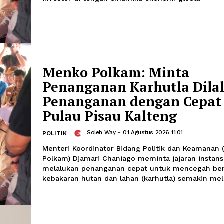
Menko Sebut Invest
Tertarik Indonesia
Chairul Hidayah
-
02 Agustus 2026
UMUM
Menko Polkam menyebut Indonesia te
investor di tengah dinamika ekonomi 
Menko Polkam: Min
Penanganan Karhutl
Penanganan dengan 
Pulau Pisau Kalteng
Soleh Way
-
01 Agustus 2026 11:
POLITIK