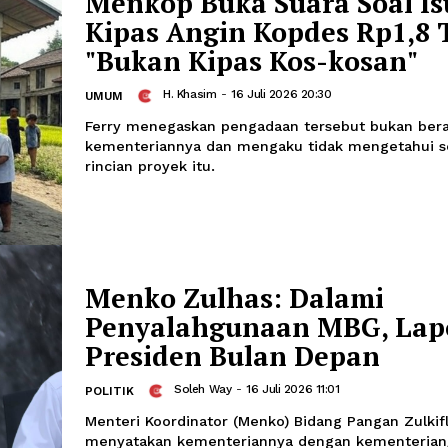
Instruksi Prabowo: 
Berpeluang Dilarang
H. Khasim
-
23 Ju
HUKUM DAN KRIMINAL
Pemerintah membuka peluang pelaran
elektrik atau vape di Indonesia apabila 
kementerian dan lembaga menunjukka
memiliki lebih banyak risiko dan dima
masuk narkotika jenis baru.
Menkop Buka Suara 
Kipas Angin Kopdes 
"Bukan Kipas Kos-k