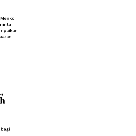
a Pemda
 Informasi
47
dan Keamanan (Menko
 Chaniago meminta
rdepan menyampaikan
hadapi penyebaran
mempengaruhi
Global,