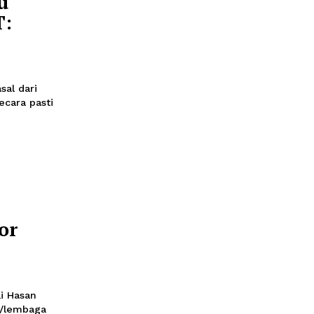
Vape
 Total!!
li 2026 19:00
gan total rokok
hasil kajian lintas
n produk tersebut
nfaatkan sebagai jalur
Soal Isu
Rp1,8 T:
osan"