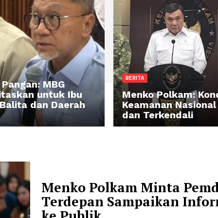
RITA
BERITA
enko Pangan: MBG
prioritaskan untuk Ibu
Menko Pol
mil-Balita dan Daerah
Keamanan 
T
dan Terken