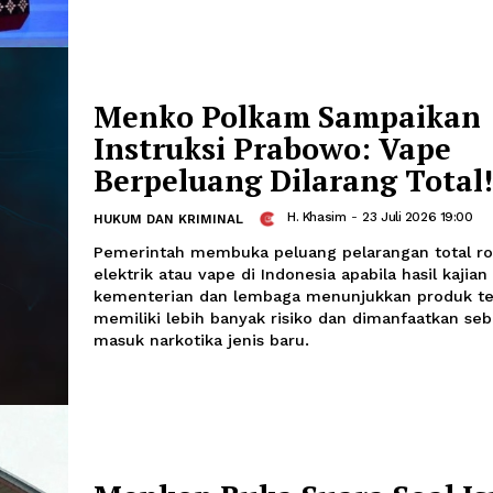
Wamenko Polkam Lo
Soroti Politik Trans
Hingga Oligarki
Soleh Way
-
26 Juli 2026 11:47
POLITIK
Wakil Menteri Koordinator Bidang Pol
(Wamenko Polkam) Lodewijk F. Paulus m
transaksional, menguatnya oligarki, 
politik masih menjadi tantangan dalam
nasional
Menko Polkam Samp