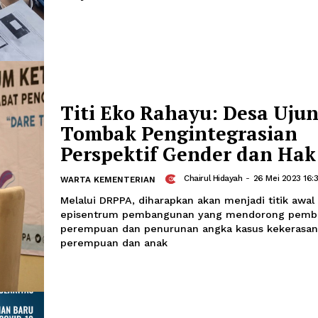
Refleksi Merdeka Be
Afi
-
15 Juni 2023 14:31
PERSPEKTIF
Kebijakan Merdeka Belajar bertujuan
kepada peserta didik dalam menentuk
belajar.
Titi Eko Rahayu: De
Tombak Pengintegra
Perspektif Gender 
Chairul Hidayah
-
WARTA KEMENTERIAN