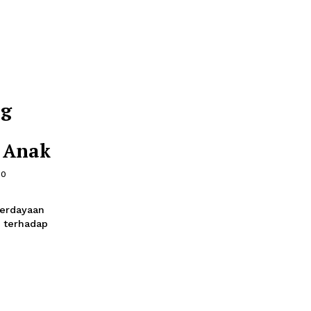
lajar
 memberikan kebebasan
an jalannya proses
sa Ujung
sian
dan Hak Anak
26 Mei 2023 16:30