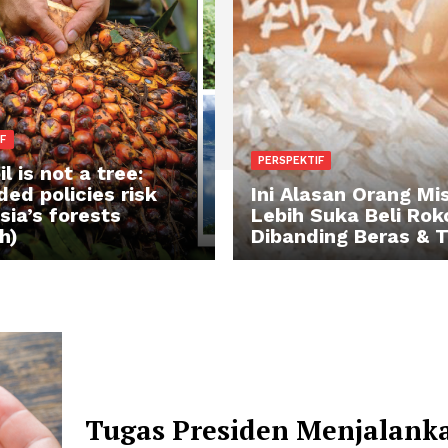
RSPEKTIF
PERSPEKTIF
lm oil is not a tree:
sguided policies risk
Ini Alasan
donesia’s forests
Lebih Suka
nglish)
Dibanding 