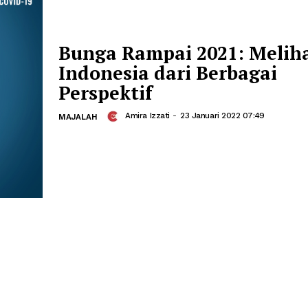
Melalui DRPPA, diharapkan akan menjad
episentrum pembangunan yang mend
perempuan dan penurunan angka kasu
perempuan dan anak
Bunga Rampai 2021:
Indonesia dari Berb
Perspektif
Amira Izzati
-
23 Januari 2022 
MAJALAH