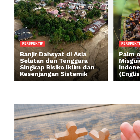
PERSPEKTIF
PE
Banjir Dahsyat di Asia
Pa
Selatan dan Tenggara
Mi
Singkap Risiko Iklim dan
In
Kesenjangan Sistemik
(E