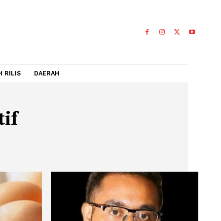
IDEO
FLASH RILIS
DAERAH
rspektif
TIF