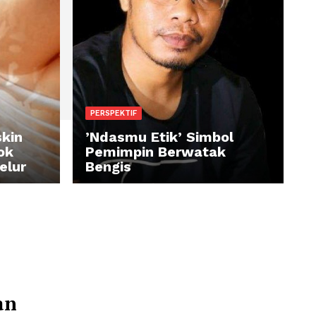
PERSPEKTIF
 Orang Miskin
’Ndasmu Etik’ Simb
 Beli Rokok
Pemimpin Berwata
Beras & Telur
Bengis