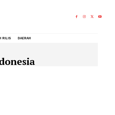
IDEO
FLASH RILIS
DAERAH
itasIndonesia
INDONESIA