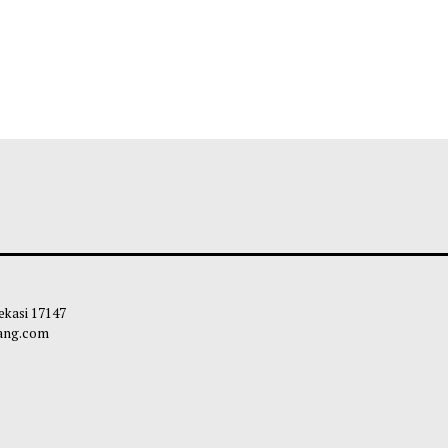
 Kota Bekasi 17147
carapandang.com