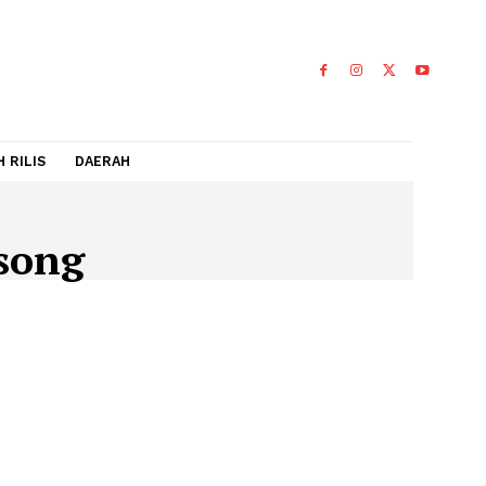
IDEO
FLASH RILIS
DAERAH
ta Posong
OSONG