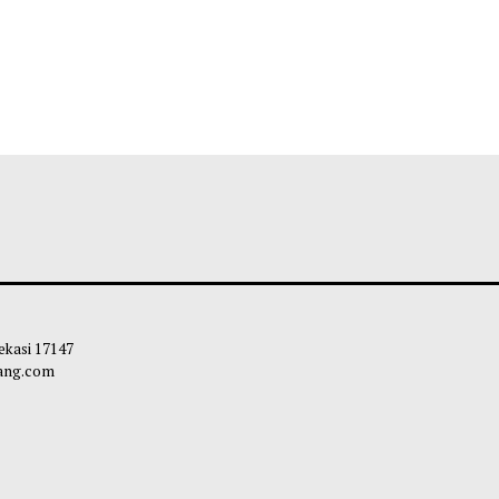
 Kota Bekasi 17147
carapandang.com