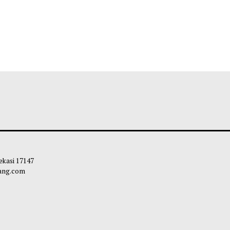
 Kota Bekasi 17147
carapandang.com