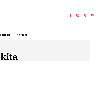
IDEO
FLASH RILIS
DAERAH
hperskita
SKITA