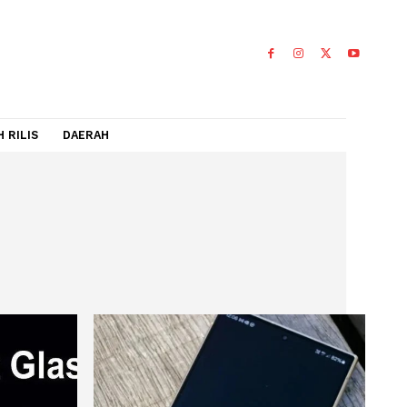
IDEO
FLASH RILIS
DAERAH
gi
OGI