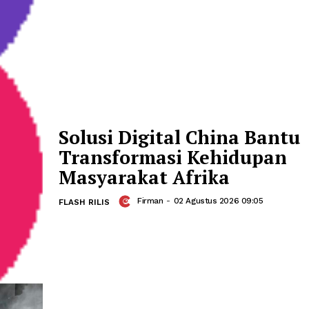
Layanan Shuttle Ot
Mulai Beroperasi di
Internasional Xinji
Firman
-
02 Agustus 2026 0
FLASH RILIS
Solusi Digital China
Transformasi Kehid
Masyarakat Afrika