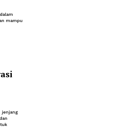
rintegrasi
emerintah
gul
iran negara dalam
yang unggul dan mampu