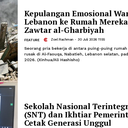
Firman
-
02 Agustus 2026 0
FLASH RILIS
Kepulangan Emosio
Lebanon ke Rumah 
Zawtar al-Gharbiya
Zoel Rachman
-
30 Juli 2026 11:
FEATURE
Seorang pria bekerja di antara puing
rusak di Al-Faouqa, Nabatieh, Lebanon
2026. (Xinhua/Ali Hashisho)