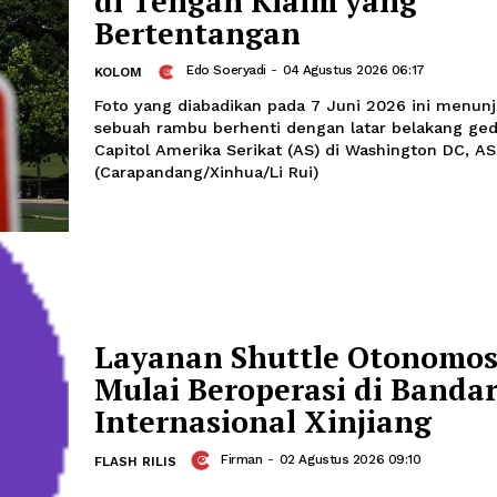
Intisari: Trump Seb
Tunda Serangan ter
di Tengah Klaim ya
Bertentangan
Edo Soeryadi
-
04 Agustus 2026 
KOLOM
Foto yang diabadikan pada 7 Juni 20
sebuah rambu berhenti dengan latar 
Capitol Amerika Serikat (AS) di Washi
(Carapandang/Xinhua/Li Rui)