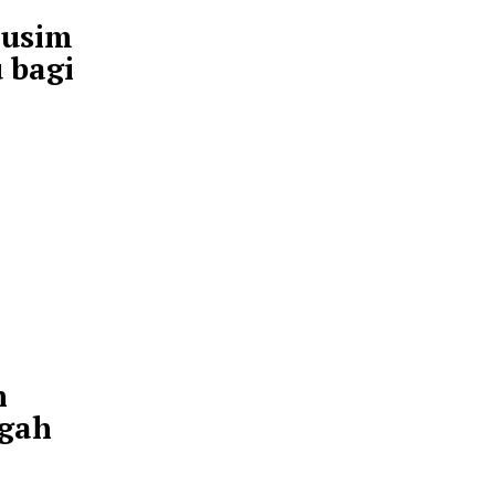
ik China
aru dari Laut
buran Musim
angkau bagi