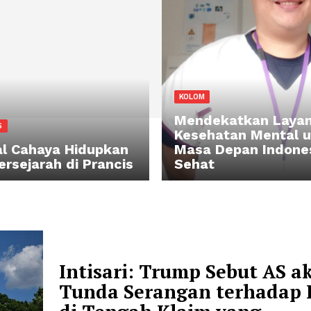
KOLOM
Mendekatk
ASH RILIS
Kesehatan
stival Cahaya Hidupkan
Masa Depa
ta Bersejarah di Prancis
Sehat