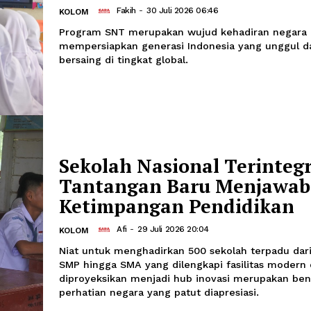
Sekolah Nasional Te
(SNT) dan Ikhtiar P
Cetak Generasi Ung
Fakih
-
30 Juli 2026 06:46
KOLOM
Program SNT merupakan wujud kehad
mempersiapkan generasi Indonesia 
bersaing di tingkat global.