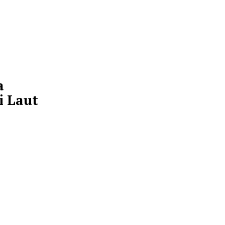
rintegrasi
njawab
dikan
terpadu dari jenjang
itas modern dan
erupakan bentuk
i.