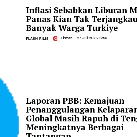
Roket Gravity-1 Mil
Luncurkan Satelit B
Firman
-
27 Juli 2026 13:00
FLASH RILIS
Inflasi Sebabkan Li
Panas Kian Tak Terj