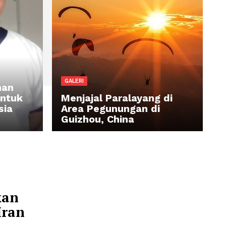
GALERI
an Layanan
 Mental untuk
Menjajal Paralayang
n Indonesia
Area Pegunungan d
Guizhou, China