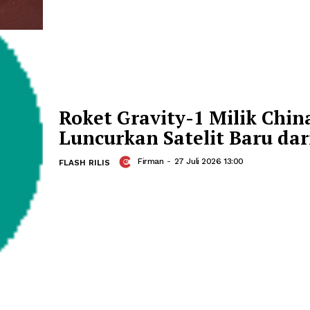
Sekolah Nasional Te
Tantangan Baru Me
Ketimpangan Pendi
Afi
-
29 Juli 2026 20:04
KOLOM
Niat untuk menghadirkan 500 sekolah 
SMP hingga SMA yang dilengkapi fasil
diproyeksikan menjadi hub inovasi m
perhatian negara yang patut diapresias