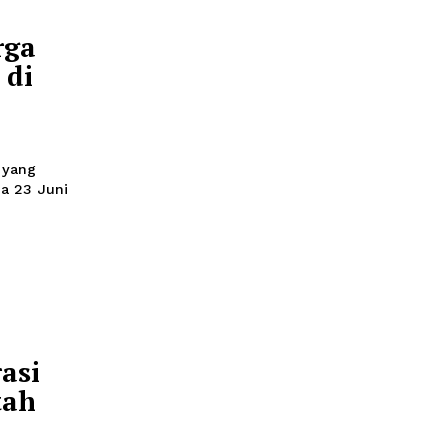
9:05
nal Warga
Mereka di
h
55
-puing rumah yang
 selatan, pada 23 Juni