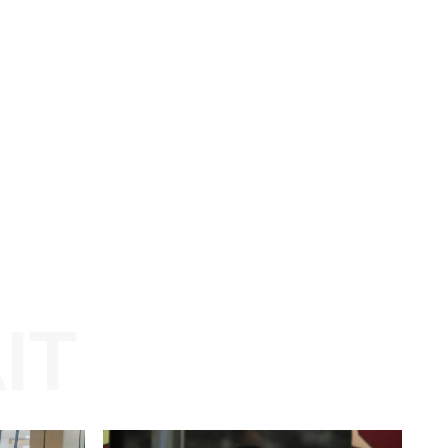
ia ke
Website: