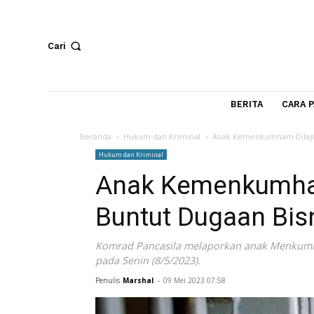
Cari
BERITA
Beranda
Hukum dan Kriminal
Anak Kemenkumham
Hukum dan Kriminal
Anak Kemenkum
Buntut Dugaan 
Komrad Pancasila melaporkan anak Me
pada Senin (8/5/2023).
Penulis
Marshal
-
09 Mei 2023 07:58