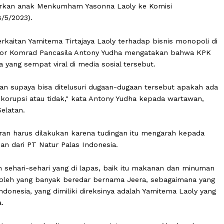
melaporkan anak Menkumham Yasonna Laoly ke Komisi
nin (8/5/2023).
n keterkaitan Yamitema Tirtajaya Laoly terhadap bisnis 
ordinator Komrad Pancasila Antony Yudha mengatakan 
pidana yang sempat viral di media sosial tersebut.
at aduan supaya bisa ditelusuri dugaan-dugaan tersebut
pidana korupsi atau tidak," kata Antony Yudha kepada wa
karta Selatan.
nelusuran harus dilakukan karena tudingan itu mengarah
t bagian dari PT Natur Palas Indonesia.