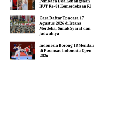
Pendidikan AI Regional di
Antara Perguruan Tinggi
ASEAN
Profil Enam Pemuka Agama
Pembaca Doa Kebangsaan
HUT Ke-81 Kemerdekaan RI
Cara Daftar Upacara 17
Agustus 2026 di Istana
monopoli di
Merdeka, Simak Syarat dan
bahwa KPK
Jadwalnya
Indonesia Borong 18 Mendali
di Poomsae Indonesia Open
 apakah ada
2026
rtawan,
 kepada