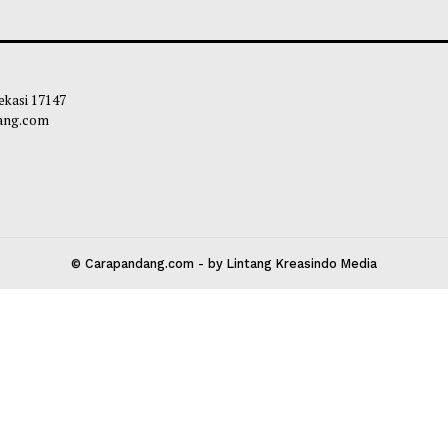
an Senjata, Narkoba, dan CD Porno
Hakim Banding K
ukan di Gudang Yayasan Sekolah
Permohonan Nadie
el
Diperiksa Ulang
bibi
-
07 Agustus 2026 10:51
Habibi
-
05 Agust
 Kota Bekasi 17147
carapandang.com