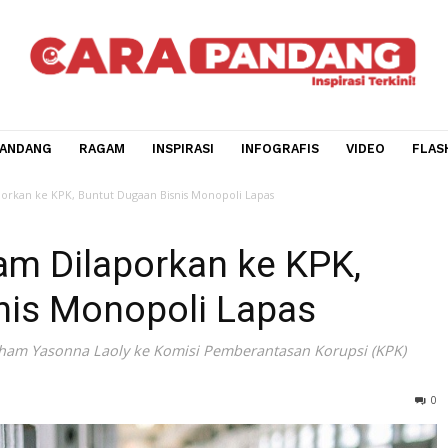
CARA PANDANG
RAGAM
INSPIRASI
INFOGRAFIS
V
 Dilaporkan ke KPK, Buntut Dugaan Bisnis Monopoli Lapas
ham Dilaporkan ke KPK
Bisnis Monopoli Lapas
nkumham Yasonna Laoly ke Komisi Pemberantasan Korups