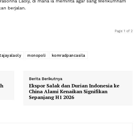
butuhan sehari-sehari yang di lapas, baik itu makanan d
akukan oleh yang banyak beredar bernama Jeera, sebaga
Palas Indonesia, yang dimiliki direksinya adalah Yamitema
atanya.
enyeret Yasonna Laoly, di mana ia meminta agar sang M
yelidikan berjalan.
ematirtajayalaoly
monopoli
komradpancasila
Berita Berikutnya