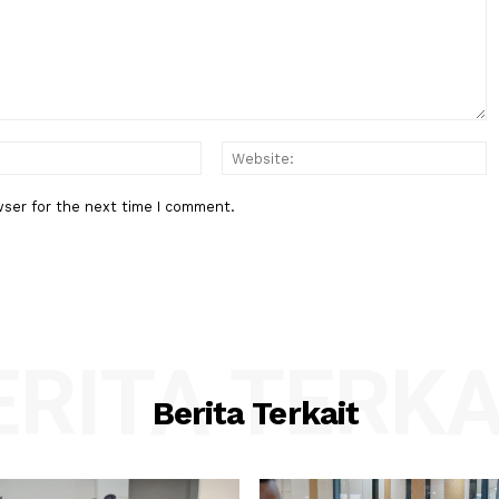
 Daerah
Ekspor Salak dan Durian Indones
an
China Alami Kenaikan Signifikan
Sepanjang H1 2026
:*
Email:*
his browser for the next time I comment.