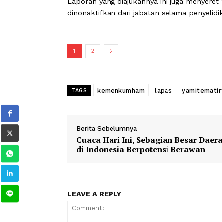
"Intinya mulai dari barang-barang ke
sebagainya, pengadaannya hanya dil
kita ketahui dinaungi oleh NPI, Natur 
merupakan anak dari Menkumham," k
Laporan yang diajukannya ini juga m
dinonaktifkan dari jabatan selama pen
1
2
kemenkumham
lapas
yamit
TAGS
Berita Sebelumnya