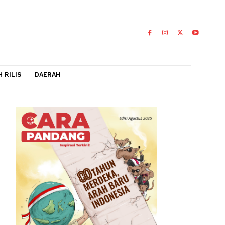
IDEO
FLASH RILIS
DAERAH
,
i (KPK)
0