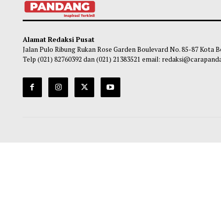
KPK Telusuri Kemungkinan Korban
Ratus
Pemerasan Setya Budi Selain Bupati
Ditem
Pemalang
Jaks
Habibi
-
07 Agustus 2026 16:00
Ha
Alamat Redaksi Pusat
Jalan Pulo Ribung Rukan Rose Garden Boulevard No. 85-87
Telp (021) 82760392 dan (021) 21383521 email: redaksi@