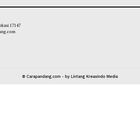
rintahan Trump Kembalikan 100
Melampaui Ekspor
r Dolar AS dari Pungutan Tarif
Beri Manfaat bagi
liq
-
06 Agustus 2026 16:01
Maliq
-
06 Agustu
 Kota Bekasi 17147
carapandang.com