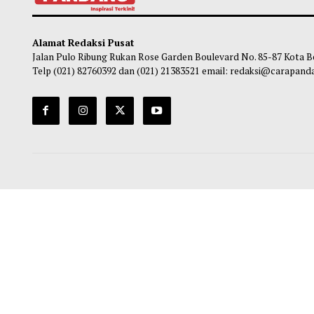
Presiden Iran Akui Komunikasi dengan
Peme
Pemimpin Tertinggi Sangat Sulit
Milia
Habibi
-
06 Agustus 2026 17:27
Ma
Alamat Redaksi Pusat
Jalan Pulo Ribung Rukan Rose Garden Boulevard No. 85-87
Telp (021) 82760392 dan (021) 21383521 email: redaksi@