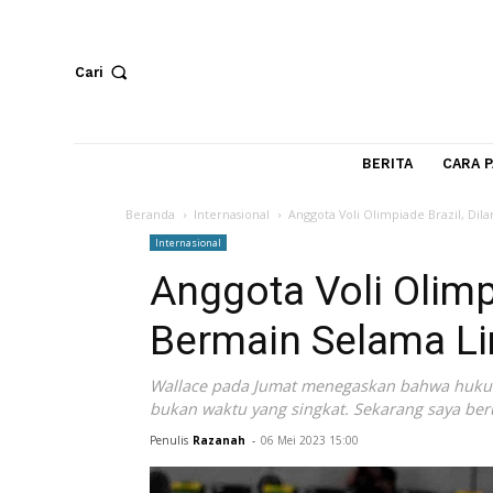
Cari
BERITA
Beranda
Internasional
Anggota Voli Olimpiade Br
Internasional
Anggota Voli Oli
Bermain Selama
Wallace pada Jumat menegaskan bahwa 
bukan waktu yang singkat. Sekarang say
Penulis
Razanah
-
06 Mei 2023 15:00