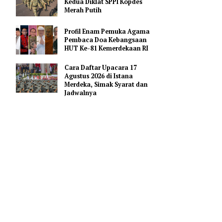
Pendidikan AI Regional di
Antara Perguruan Tinggi
ASEAN
Kemhan Siapkan Gelombang
Kedua Diklat SPPI Kopdes
selama lima
Merah Putih
akukan
Profil Enam Pemuka Agama
Pembaca Doa Kebangsaan
HUT Ke-81 Kemerdekaan RI
get. Lima
Cara Daftar Upacara 17
Agustus 2026 di Istana
Merdeka, Simak Syarat dan
tip media
Jadwalnya
dak boleh
al
eiro pada