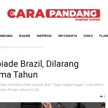
CARA PANDANG
RAGAM
INSPIRASI
INFOGRAFIS
V
azil, Dilarang Bermain Selama Lima Tahun
mpiade Brazil, Dilarang
 Lima Tahun
hukuman tersebut tidak masuk akal. "Saya sangat kaget. 
a berusia 35 dan tahun ini 36.