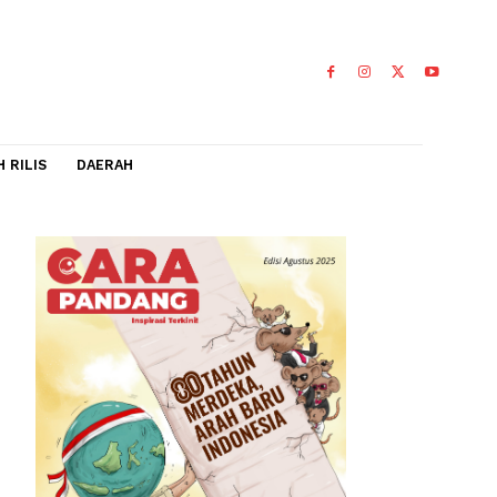
IDEO
FLASH RILIS
DAERAH
Lima tahun
0