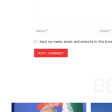
Tim Nasional Bulu Tangkis Ind
yang Bertolak ke Phnom Penh,
LEAVE A REPLY
Comment:
Name
Save my name, email, and website in t