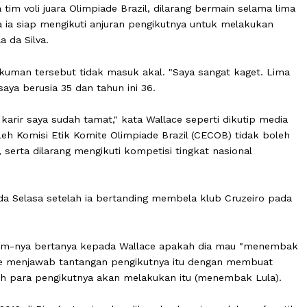
nggota tim voli juara Olimpiade Brazil, dilarang bermain 
l bahwa ia siap mengikuti anjuran pengikutnya untuk mel
io Lula da Silva.
a hukuman tersebut tidak masuk akal. "Saya sangat ka
rang saya berusia 35 dan tahun ini 36.
 teori karir saya sudah tamat," kata Wallace seperti diku
skor oleh Komisi Etik Komite Olimpiade Brazil (CECOB) ti
etahun, serta dilarang mengikuti kompetisi tingkat nasion
g pada Selasa setelah ia bertanding membela klub Cruz