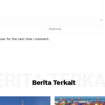
onesia
DPR: Setiap Pasien BPJS Berhak
 Kamboja
Mendapat Pelayanan Manusiawi
:*
Email:*
his browser for the next time I comment.