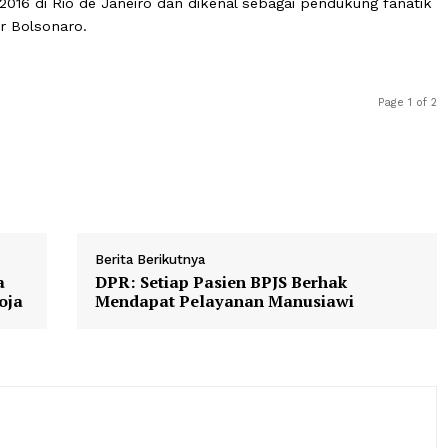
 Instagram-nya bertanya kepada Wallace apakah dia mau
." Wallace menjawab tantangan pengikutnya itu dengan m
 apakah para pengikutnya akan melakukan itu (menembak
piade 2016 di Rio de Janeiro dan dikenal sebagai penduk
nan Jair Bolsonaro.
Berita Berikutnya