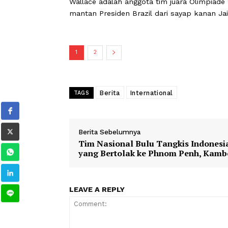
Pada Januari lalu, seorang pengikut
wajah Lula dengan peluru kaliber 12
sebuah jajak pendapat yang bertanya
Wallace adalah anggota tim juara Olim
mantan Presiden Brazil dari sayap ka
1
2
Berita
International
TAGS
Berita Sebelumnya