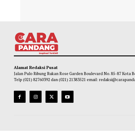
Waketum MUI sebut Pemimpin Harus
DPR 
Adaptif Hadapi Transformasi Digital dan
untuk
Membuat Karya
So
Soleh Way
-
08 Agustus 2026 11:25