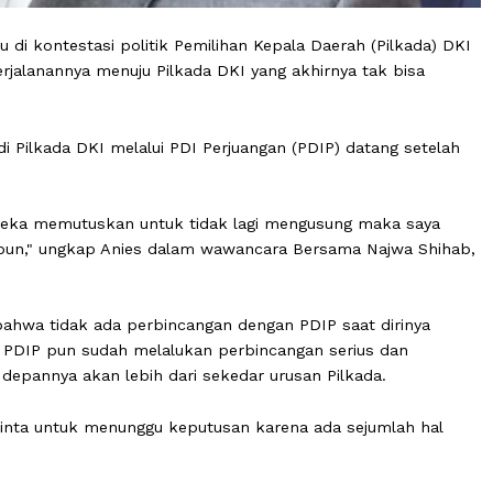
l maju di kontestasi politik Pemilihan Kepala Daerah (Pi
n perjalanannya menuju Pilkada DKI yang akhirnya tak 
aju di Pilkada DKI melalui PDI Perjuangan (PDIP) datang
.
artai, mereka memutuskan untuk tidak lagi mengusung mak
rtai manapun," ungkap Anies dalam wawancara Bersama Naj
kan bahwa tidak ada perbincangan dengan PDIP saat di