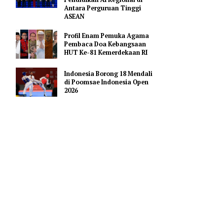
Hoaks Aksi Demonstrasi di
Medsos
Pejabat Indonesia Usulkan
Perdalam Kerja Sama
Pendidikan AI Regional di
Antara Perguruan Tinggi
ASEAN
lkada) DKI
bisa
Profil Enam Pemuka Agama
Pembaca Doa Kebangsaan
HUT Ke-81 Kemerdekaan RI
 setelah
Indonesia Borong 18 Mendali
di Poomsae Indonesia Open
2026
a saya
wa Shihab,
rinya