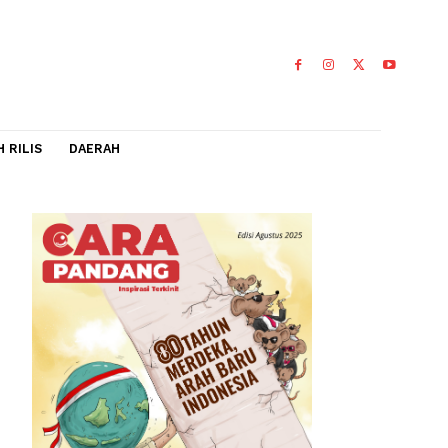
IDEO
FLASH RILIS
DAERAH
4.
0