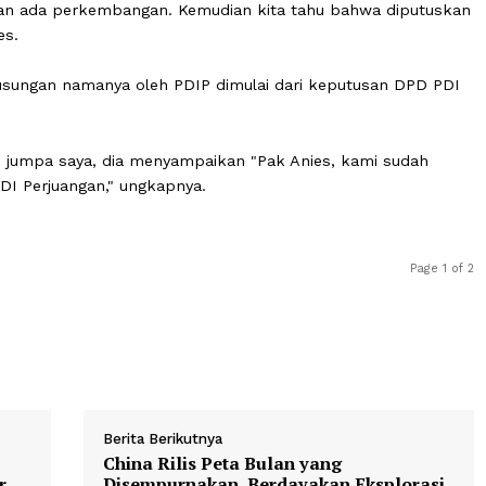
Ia dan PDIP pun sudah melalukan perbincangan serius d
 ke depannya akan lebih dari sekedar urusan Pilkada.
 diminta untuk menunggu keputusan karena ada sejuml
u.
, kemudian ada perkembangan. Kemudian kita tahu bahwa 
ta Anies.
 pengusungan namanya oleh PDIP dimulai dari keputusa
Jakarta) jumpa saya, dia menyampaikan "Pak Anies, kami 
dari PDI Perjuangan," ungkapnya.