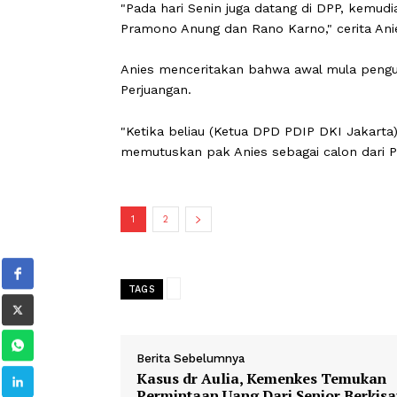
diusung oleh Nasdem, PKS, dan PKB. 
menganggap bahwa hubungan keduanya
Namun Anies mengaku bahwa pihaknya
yang harus diselesaikan terlebih dahul
"Pada hari Senin juga datang di DPP
Pramono Anung dan Rano Karno," ceri
Anies menceritakan bahwa awal mula
Perjuangan.
"Ketika beliau (Ketua DPD PDIP DKI 
memutuskan pak Anies sebagai calon 
1
2