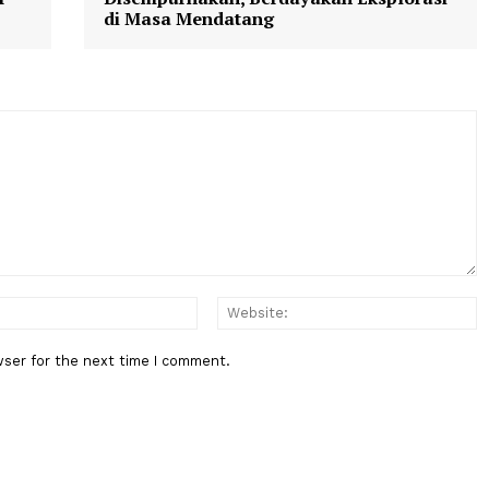
Berita Berikutnya
ukan
China Rilis Peta Bulan yang
erkisar
Disempurnakan, Berdayakan Eksp
di Masa Mendatang