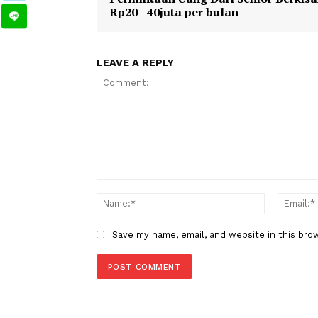
TAGS
Berita Sebelumnya
Kasus dr Aulia, Kemenkes Tem
Permintaan Uang Dari Senior B
Rp20 - 40juta per bulan
LEAVE A REPLY