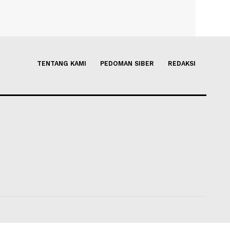
binet Pasca-17 Agustus
Proyek Rel Trans-Kalimantan
Norman Joesoef
Kami Jajaki dengan Rusia dan
Soleh Way
-
07 Agustus 2026 12
us 2026 14:50
TENTANG KAMI
PEDOMAN SIBER