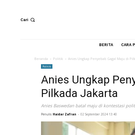
Cari
BERITA
Beranda
Politik
Anies Ungkap Penyebab Gagal Maju
Politik
Anies Ungkap P
Pilkada Jakarta
Anies Baswedan batal maju di kontestasi
Penulis
Haidar Zafran
-
02 September 2024 13:40