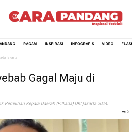
CARA PANDANG
RAGAM
INSPIRASI
INFOGRAFIS
V
 di Pilkada Jakarta
enyebab Gagal Maju di
 politik Pemilihan Kepala Daerah (Pilkada) DKI Jakarta 202