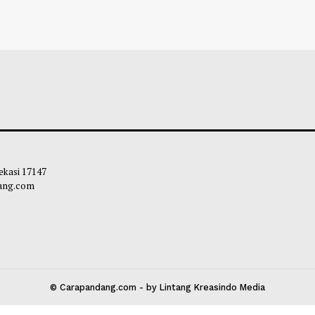
Dasco: Sebut Komitmen Bantuan
Isu Reshuffle Ka
 Korban TPKS Capai Rp200 Miliar
Menguat, Nama 
Mengemuka
leh Way
-
08 Agustus 2026 11:01
Habibi
-
07 Agust