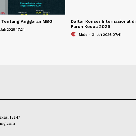
Berita Terkait
san MK Tentang Anggaran MBG
Daftar Konser Int
Paruh Kedua 202
liq
-
31 Juli 2026 17:24
Maliq
-
31 Juli 20