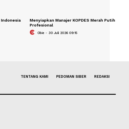
ernasional di Indonesia
Menyiapkan Manajer KOPDES 
6
Profesional
26 07:41
Obie
-
30 Juli 2026 09:15