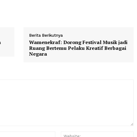
menerapkan solar dengan campuran bahan bakar nabati 
Berita Berikutnya
 Ketua
Wamenekraf: Dorong Festival Mus
Ruang Bertemu Pelaku Kreatif B
Negara