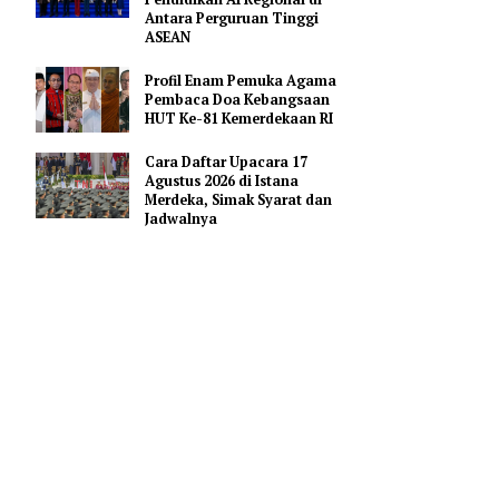
Hoaks Aksi Demonstrasi di
Medsos
Pejabat Indonesia Usulkan
Perdalam Kerja Sama
Pendidikan AI Regional di
Antara Perguruan Tinggi
ASEAN
Profil Enam Pemuka Agama
Pembaca Doa Kebangsaan
HUT Ke-81 Kemerdekaan RI
Cara Daftar Upacara 17
Agustus 2026 di Istana
Merdeka, Simak Syarat dan
Jadwalnya