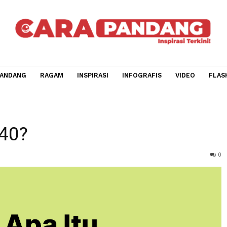
CARA PANDANG
RAGAM
INSPIRASI
INFOGRAFIS
V
l B40?