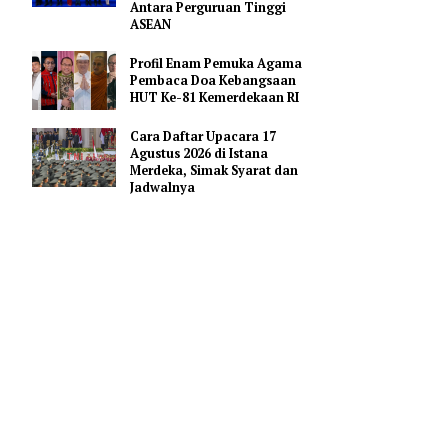
Merah Putih
Pejabat Indonesia Usulkan
Perdalam Kerja Sama
Pendidikan AI Regional di
Antara Perguruan Tinggi
ASEAN
Profil Enam Pemuka Agama
Pembaca Doa Kebangsaan
HUT Ke-81 Kemerdekaan RI
pic
t Yunani
Cara Daftar Upacara 17
takan
Agustus 2026 di Istana
Merdeka, Simak Syarat dan
Jadwalnya
k
tuk