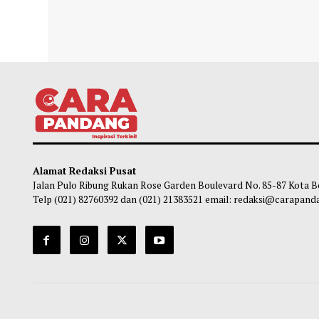
Malam Ini, Indonesia Bersua Singapura
Salah
Perebutan Tiket Semifinal
Trab
Chairul Hidayah
-
07 Agustus 2026 08:30
Ch