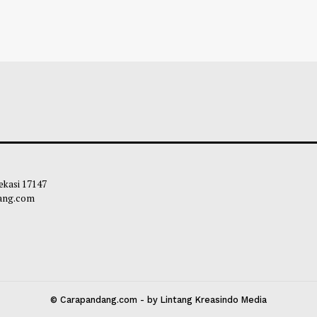
 Pilih Liga Turki, Merapat ke
Kapten Timnas In
zonspor
Skuadnya Tidak 
Aksi-Aksi Provok
airul Hidayah
-
06 Agustus 2026 07:30
Obie
-
03 Agustu