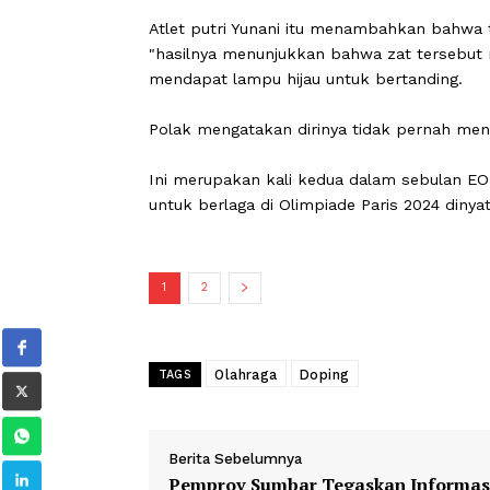
meminta tes sampel baru, mempertan
Atlet lompat galah Eleni-Klaudia Pola
babak final, mengatakan kepada kant
berasal dari konsumsi daging ditemuk
Atlet putri Yunani itu menambahkan 
"hasilnya menunjukkan bahwa zat ters
mendapat lampu hijau untuk bertandi
Polak mengatakan dirinya tidak pern
Ini merupakan kali kedua dalam seb
untuk berlaga di Olimpiade Paris 202
1
2