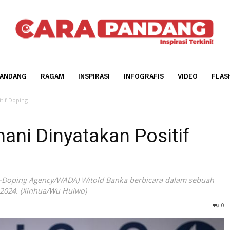
CARA PANDANG
RAGAM
INSPIRASI
INFOGRAFIS
V
akan Positif Doping
Yunani Dinyatakan Positi
ld Anti-Doping Agency/WADA) Witold Banka berbicara dala
 25 Juli 2024. (Xinhua/Wu Huiwo)