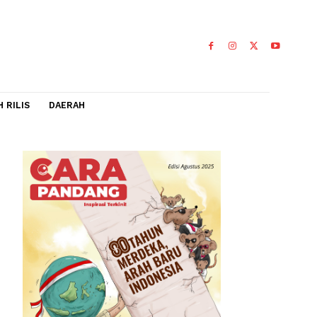
IDEO
FLASH RILIS
DAERAH
f
m sebuah
0