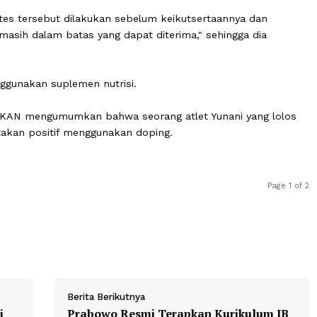
yakan hasilnya.
k (28), yang berkompetisi di Olimpiade Paris dan gagal me
or berita nasional Yunani AMNA pada Senin bahwa "zat 
an dalam sampel urine."
bahwa tes tersebut dilakukan sebelum keikutsertaannya 
ebut masih dalam batas yang dapat diterima," sehingga 
ng.
ah menggunakan suplemen nutrisi.
ulan EOKAN mengumumkan bahwa seorang atlet Yunani ya
4 dinyatakan positif menggunakan doping.