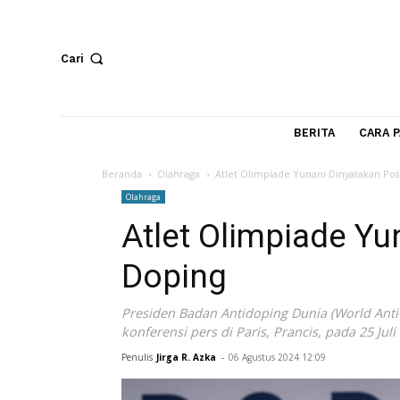
Cari
BERITA
Beranda
Olahraga
Atlet Olimpiade Yunani Dinyat
Olahraga
Atlet Olimpiade 
Doping
Presiden Badan Antidoping Dunia (Wor
konferensi pers di Paris, Prancis, pada
Penulis
Jirga R. Azka
-
06 Agustus 2024 12:09