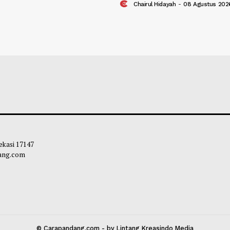
iminta Siapkan Pelayanan
Wamen Nezar: Ka
atan untuk Antisipasi ISPA
Berpikir Kritis d
Generative AI
ie
-
08 Agustus 2026 10:30
Chairul Hidayah
-