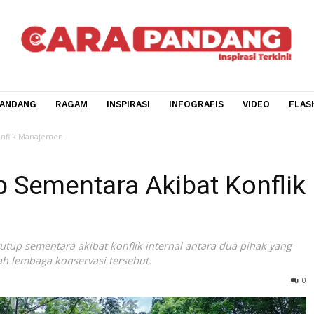
CARA PANDANG
RAGAM
INSPIRASI
INFOGRAFIS
V
kibat Konflik Manajemen
up Sementara Akibat Ko
oo tutup sementara akibat konflik internal antara dua pi
en sah lembaga konservasi tersebut.