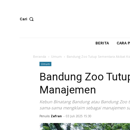
Cari
BERITA
Beranda
Umum
Bandung Zoo Tutup Sementara A
Umum
Bandung Zoo Tut
Manajemen
Kebun Binatang Bandung atau Bandung Z
sama-sama mengklaim sebagai manajem
Penulis
Zafran
-
03 Juli 2025 15:30