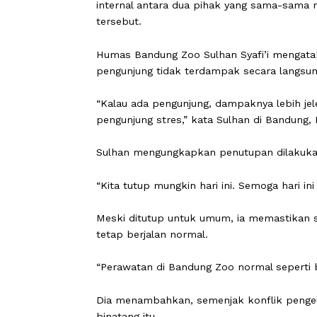
CARAPANDANG.COM-
Kebun Binatan
internal antara dua pihak yang sam
tersebut.
Humas Bandung Zoo Sulhan Syafi’i me
pengunjung tidak terdampak secara la
“Kalau ada pengunjung, dampaknya leb
pengunjung stres,” kata Sulhan di Ba
Sulhan mengungkapkan penutupan dila
“Kita tutup mungkin hari ini. Semoga ha
Meski ditutup untuk umum, ia memast