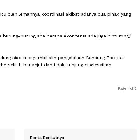
erti biasa,” katanya.
pengelolaan mencuat, sejumlah satwa dilaporkan mati d
pat dipicu oleh lemahnya koordinasi akibat adanya dua p
u tuh ada burung-burung ada berapa ekor terus ada juga bi
) Bandung siap mengambil alih pengelolaan Bandung Zoo
 yang berselisih berlanjut dan tidak kunjung diselesaikan