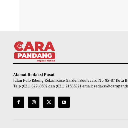
Jam operasional Transjakarta Blok M-
DKI D
Ancol Diperpanpang Pekan Ini
Keseh
Obie
-
08 Agustus 2026 11:00
Ob