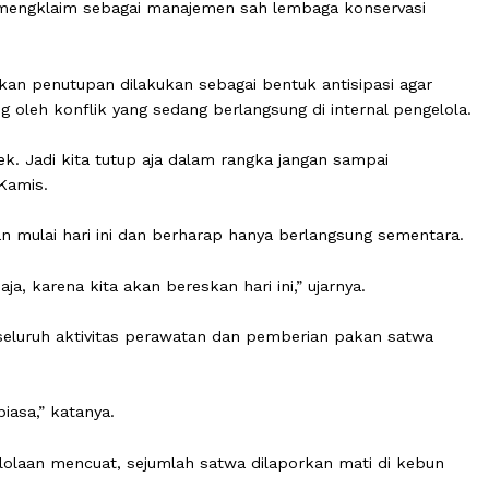
g Bandung atau Bandung Zoo tutup sementara akibat kon
a-sama mengklaim sebagai manajemen sah lembaga konse
ngatakan penutupan dilakukan sebagai bentuk antisipasi
ngsung oleh konflik yang sedang berlangsung di internal
ih jelek. Jadi kita tutup aja dalam rangka jangan sampai
ndung, Kamis.
kukan mulai hari ini dan berharap hanya berlangsung s
ri ini aja, karena kita akan bereskan hari ini,” ujarnya.
ikan seluruh aktivitas perawatan dan pemberian pakan