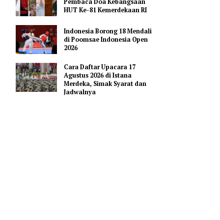
Pendidikan AI Regional di
Antara Perguruan Tinggi
ASEAN
flik
Profil Enam Pemuka Agama
Pembaca Doa Kebangsaan
rvasi
HUT Ke-81 Kemerdekaan RI
Indonesia Borong 18 Mendali
 agar
di Poomsae Indonesia Open
2026
 pengelola.
Cara Daftar Upacara 17
Agustus 2026 di Istana
Merdeka, Simak Syarat dan
Jadwalnya
ementara.
 satwa