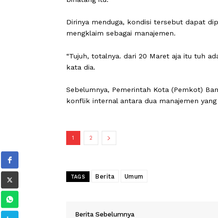
tetap berjalan normal.
“Perawatan di Bandung Zoo normal sep
Dia menambahkan, semenjak konflik 
binatang itu.
Dirinya menduga, kondisi tersebut da
mengklaim sebagai manajemen.
“Tujuh, totalnya. dari 20 Maret aja it
kata dia.
Sebelumnya, Pemerintah Kota (Pemkot
konflik internal antara dua manajemen