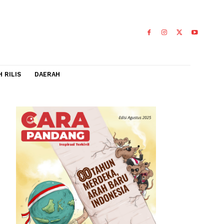
IDEO
FLASH RILIS
DAERAH
nflik
hak yang
0