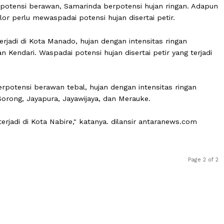
nak berpotensi berawan, Samarinda berpotensi hujan rin
ng Selor perlu mewaspadai potensi hujan disertai petir.
ensi terjadi di Kota Manado, hujan dengan intensitas rin
alu, dan Kendari. Waspadai potensi hujan disertai petir ya
a.
ari berpotensi berawan tebal, hujan dengan intensitas r
mbon, Sorong, Jayapura, Jayawijaya, dan Merauke.
 yang terjadi di Kota Nabire," katanya. dilansir antarane