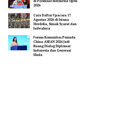
Pendidikan AI Regional di
Antara Perguruan Tinggi
ASEAN
Indonesia Borong 18 Mendali
di Poomsae Indonesia Open
gan. Adapun
2026
Cara Daftar Upacara 17
Agustus 2026 di Istana
gan
Merdeka, Simak Syarat dan
ng terjadi
Jadwalnya
Forum Komunitas Pemuda
China-ASEAN 2026 Jadi
ingan
Ruang Dialog Diplomat
Indonesia dan Generasi
Muda
ws.com