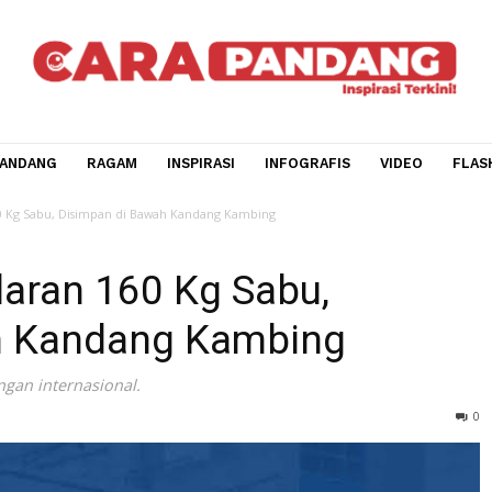
CARA PANDANG
RAGAM
INSPIRASI
INFOGRAFIS
V
aran 160 Kg Sabu, Disimpan di Bawah Kandang Kambing
edaran 160 Kg Sabu,
wah Kandang Kambing
n jaringan internasional.