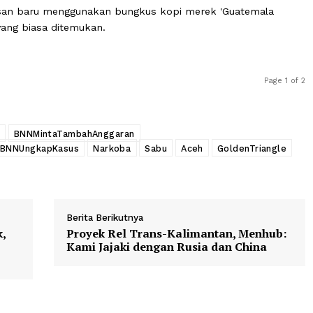
ngan satu orang lagi namanya A menyimpan barang buk
bing, jadi ditanam di tanah," ujar Roy.
erhasil diamankan mencapai 160 kilogram.
engemasan baru menggunakan bungkus kopi merek 'Guat
n teh yang biasa ditemukan.
DPR
BNNMintaTambahAnggaran
4GN
BNNUngkapKasus
Narkoba
Sabu
Aceh
Golden