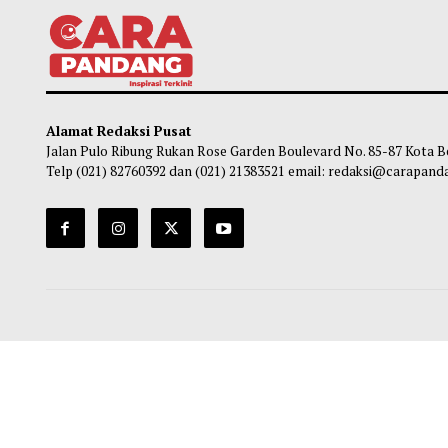
Ratusan Senjata, Narkoba, dan CD Porno
Haki
Ditemukan di Gudang Yayasan Sekolah
Permo
Jaksel
Diper
Habibi
-
07 Agustus 2026 10:51
Ha
Alamat Redaksi Pusat