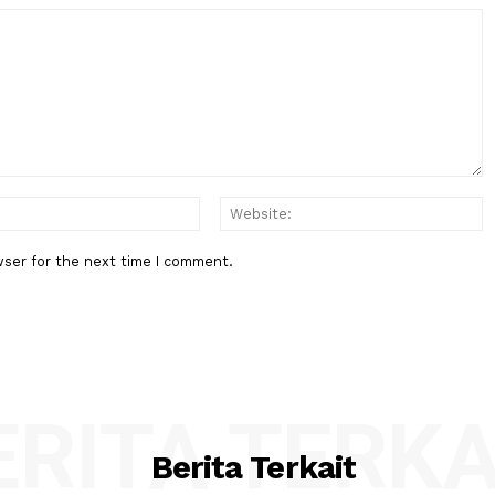
Berita Berikutnya
 Besok,
Proyek Rel Trans-Kalimantan, 
kasi
Kami Jajaki dengan Rusia dan Ch
:*
Email:*