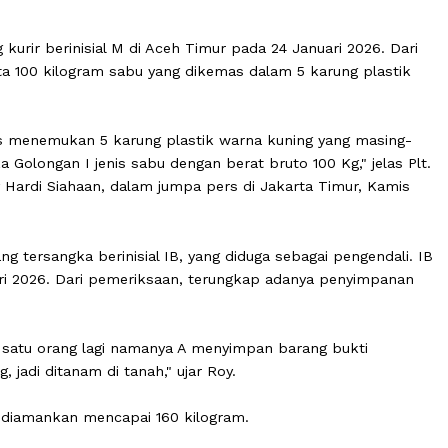
sional (BNN) berhasil mengungkap peredaran narkotika j
ait dengan sindikat internasional dari kawasan Segitiga 
i jual sangat tinggi ini ditemukan dalam dua tahap penyit
orang kurir berinisial M di Aceh Timur pada 24 Januari 2
menyita 100 kilogram sabu yang dikemas dalam 5 karung 
 petugas menemukan 5 karung plastik warna kuning yang
rkotika Golongan I jenis sabu dengan berat bruto 100 Kg,"
ol Roy Hardi Siahaan, dalam jumpa pers di Jakarta Timur
orang tersangka berinisial IB, yang diduga sebagai peng
 Februari 2026. Dari pemeriksaan, terungkap adanya pen