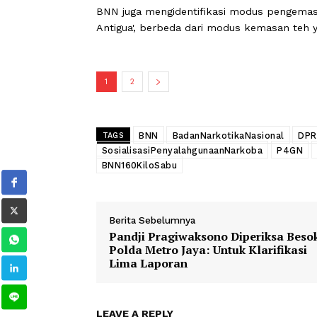
"Yang bersangkutan bersama-sama de
sebanyak 60 kilo di bawah kandang kam
Dengan temuan ini, total sabu yang b
BNN juga mengidentifikasi modus p
Antigua', berbeda dari modus kemasa
1
2
BNN
BadanNarkotikaNasional
TAGS
SosialisasiPenyalahgunaanNarkoba
P
BNN160KiloSabu