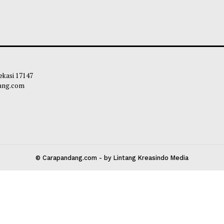
m Banding Kabulkan Sebagian
Febrie Ardiansya
honan Nadiem, 4 Saksi dan 1 Ahli
Jabatan Jaksa, G
iksa Ulang
Habibi
-
05 Agust
bibi
-
05 Agustus 2026 18:20