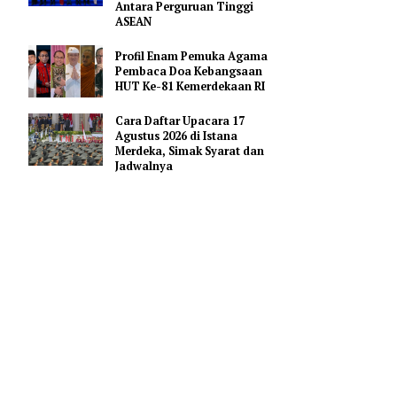
Merah Putih
enis sabu
Emas
Pejabat Indonesia Usulkan
Perdalam Kerja Sama
aan di
Pendidikan AI Regional di
Antara Perguruan Tinggi
ASEAN
026. Dari
Profil Enam Pemuka Agama
plastik
Pembaca Doa Kebangsaan
HUT Ke-81 Kemerdekaan RI
Cara Daftar Upacara 17
 masing-
Agustus 2026 di Istana
 jelas Plt.
Merdeka, Simak Syarat dan
, Kamis
Jadwalnya
endali. IB
yimpanan