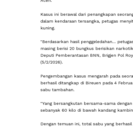
CARAPANDANG -
Badan Narkotika Na
seberat 160 kilogram yang diduga terk
(Golden Triangle). Narkoba dengan nila
Aceh.
Kasus ini berawal dari penangkapan se
dalam kendaraan tersangka, petugas 
kuning.
"Berdasarkan hasil penggeledahan...
masing berisi 20 bungkus berisikan na
Deputi Pemberantasan BNN, Brigjen P
(5/2/2026).
Pengembangan kasus mengarah pada se
berhasil ditangkap di Bireuen pada 4
sabu tambahan.