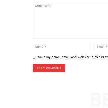
Berita Sebelumnya
Pandji Pragiwaksono Diperiksa
Polda Metro Jaya: Untuk Klarifi
Lima Laporan
LEAVE A REPLY
Comment:
Name