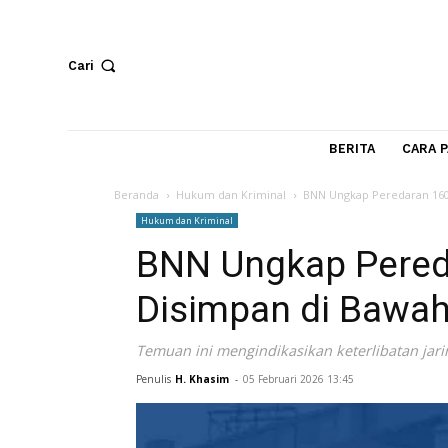
Cari
BERITA
Beranda
Hukum dan Kriminal
BNN Ungkap Pered
Hukum dan Kriminal
BNN Ungkap Per
Disimpan di Ba
Temuan ini mengindikasikan keterlibata
Penulis
H. Khasim
-
05 Februari 2026 13:45