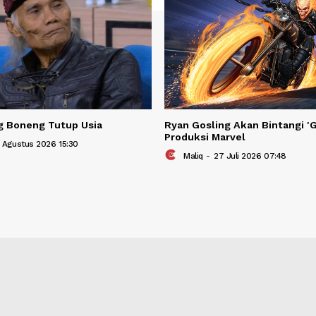
BERITA TER
Berita Terkait
 Diding Boneng Tutup Usia
Ryan Gosling Aka