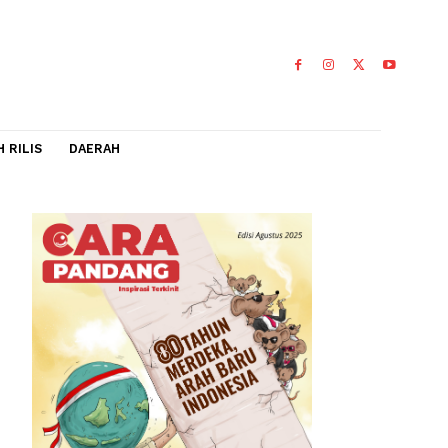
IDEO
FLASH RILIS
DAERAH
ix
0