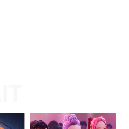
juan
Website: