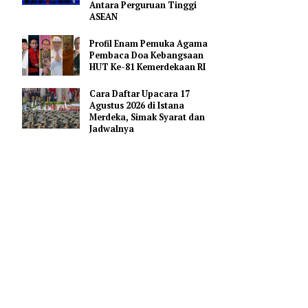
Merah Putih
Serial ini
Pejabat Indonesia Usulkan
Perdalam Kerja Sama
t-turut,
Pendidikan AI Regional di
Antara Perguruan Tinggi
ASEAN
im Yoon-a
Profil Enam Pemuka Agama
yang
Pembaca Doa Kebangsaan
HUT Ke-81 Kemerdekaan RI
Cara Daftar Upacara 17
ngkungan
Agustus 2026 di Istana
tabil di
Merdeka, Simak Syarat dan
Jadwalnya
ke posisi
 posisi