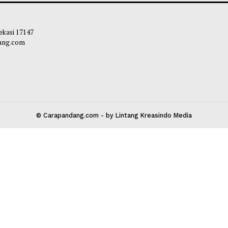
Produksi Marvel
liq
-
03 Agustus 2026 15:30
Maliq
-
27 Juli 2
 Kota Bekasi 17147
carapandang.com