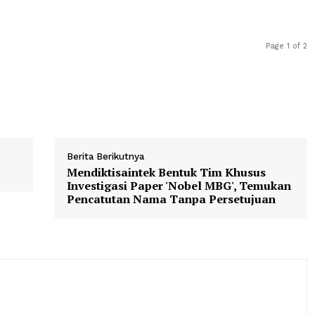
n juga di kinerja domestik. Episode ke-10 mencatat rata-ra
gan puncak mencapai 17,6 persen.
a di slot waktu yang sama dan mencetak rekor pribadi b
n global CJ ENM, menyatakan kegembiraannya atas pencap
Berita Berikutnya
Mendiktisaintek Bentuk Tim Khu
Investigasi Paper 'Nobel MBG', 