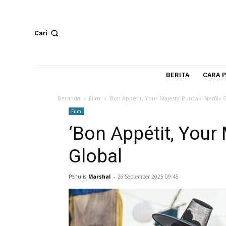
Cari
BERITA
Beranda
Film
‘Bon Appétit, Your Majesty’ Puncaki
Film
‘Bon Appétit, Yo
Global
Penulis
Marshal
-
26 September 2025 09:45