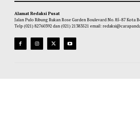
Terlaris 2026, Raup Rp20,6 Triliun dalam
Ma
Sepekan
Habibi
-
06 Agustus 2026 20:00
Alamat Redaksi Pusat
Jalan Pulo Ribung Rukan Rose Garden Boulevard No. 85-87
Telp (021) 82760392 dan (021) 21383521 email: redaksi@