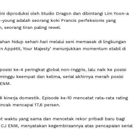
, Your Majesty’ produksi CJ ENM meraih kesuksesan besar. 
bal Top 10 Non-English Shows selama dua minggu berturu
.
slip ini diproduksi oleh Studio Dragon dan dibintangi L
Yeon Ji-young adalah seorang koki Prancis perfeksionis 
huigun, seorang tiran paling rewel.
ung bertahan hidup sehari-hari melalui seni memasak di li
ya, ‘Bon Appétit, Your Majesty’ menunjukkan momentum s
i di posisi ke-4 peringkat global non-Inggris, lalu naik 
Pada minggu keempat dan kelima, serial akhirnya meraih
agi CJ ENM.