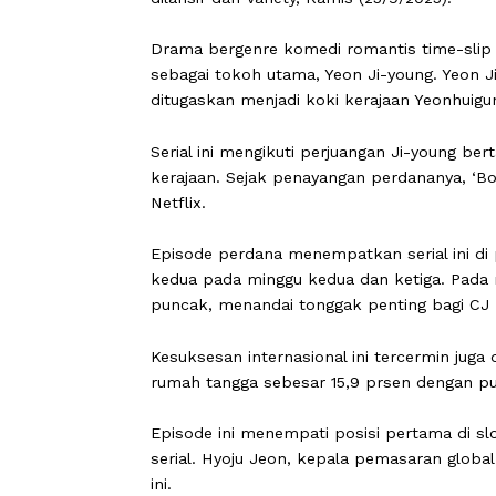
CARAPANDANG
- Serial ‘Bon Appétit
menempati posisi puncak Netflix Glo
dilansir dari Variety, Kamis (25/9/2025)
Drama bergenre komedi romantis time-
sebagai tokoh utama, Yeon Ji-young. 
ditugaskan menjadi koki kerajaan Yeon
Serial ini mengikuti perjuangan Ji-yo
kerajaan. Sejak penayangan perdanan
Netflix.
Episode perdana menempatkan serial in
kedua pada minggu kedua dan ketiga. 
puncak, menandai tonggak penting b