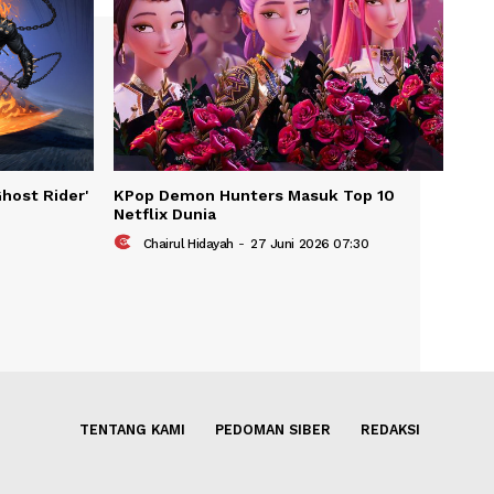
KAIT
n Bintangi 'Ghost Rider'
KPop Demon Hunters Masuk 