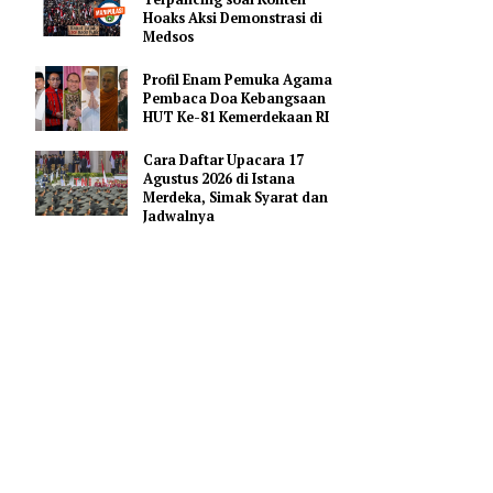
Pendidikan AI Regional di
Antara Perguruan Tinggi
ASEAN
IPR: Masyarakat Jangan
Terpancing soal Konten
Hoaks Aksi Demonstrasi di
Medsos
Profil Enam Pemuka Agama
or
Pembaca Doa Kebangsaan
dinasi dan
HUT Ke-81 Kemerdekaan RI
/RW) dan
5).
Cara Daftar Upacara 17
Agustus 2026 di Istana
Merdeka, Simak Syarat dan
Effia Vivi
Jadwalnya
ta Ruang
enterian
ten Solok