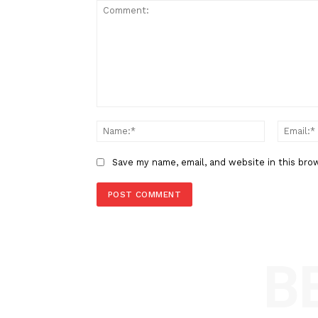
Berita Sebelumnya
Eksotisme Pulau-pulau Aceh Y
Disinggahi
LEAVE A REPLY
Comment:
Name