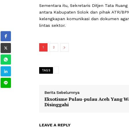
yang sudah berlaku sejak 2013 dan be
yang perlu dimasukkan sesuai perke
“Kami mohon fasilitasi untuk pembah
Kabupaten Solok, agar proses revisi 
Sementara itu, Sekretaris Ditjen Ta
antara Kabupaten Solok dan pihak AT
kelengkapan komunikasi dan dokume
lintas sektor.
1
2
TAGS