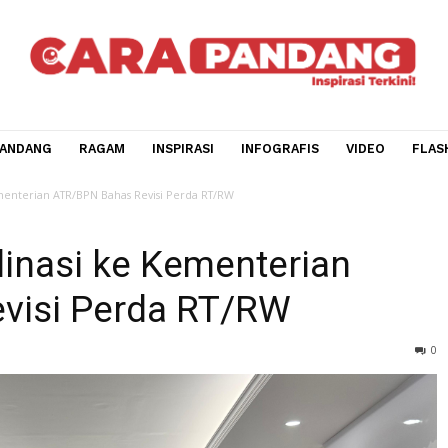
CARA PANDANG
RAGAM
INSPIRASI
INFOGRAFIS
V
si ke Kementerian ATR/BPN Bahas Revisi Perda RT/RW
ordinasi ke Kementerian
Revisi Perda RT/RW