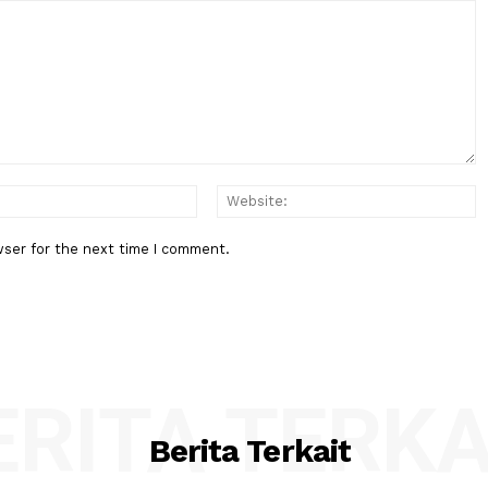
Berita Berikutnya
ang Wajib
Local Hero, Kemandirian Energi 
Dari Pertamina
:*
Email:*