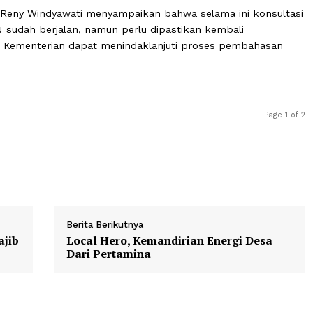
lum pernah ditinjau ulang, padahal terdapat sejumlah pe
mbangan wilayah, dan kebutuhan pembangunan.
asan lintas sektor yang sudah dijadwalkan bersama DPR
Perda RT/RW ini dapat berjalan lancar,” ungkap Jon Firm
ta Ruang Reny Windyawati menyampaikan bahwa selama ini
R/BPN sudah berjalan, namun perlu dipastikan kembali
n agar Kementerian dapat menindaklanjuti proses pemb