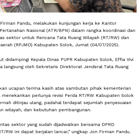
ok Jon Firman Pandu, melakukan kunjungan kerja ke Kant
Badan Pertanahan Nasional (ATR/BPN) dalam rangka koor
san lintas sektor untuk Rencana Tata Ruang Wilayah (RT
ah Daerah (RPJMD) Kabupaten Solok, Jumat (04/07/202
ok turut didampingi Kepala Dinas PUPR Kabupaten Solok, 
iterima langsung oleh Sekretaris Direktorat Jenderal Ta
ampaikan ucapan terima kasih atas sambutan pihak kem
ya. Ia menekankan perlunya revisi Perda RT/RW Kabupa