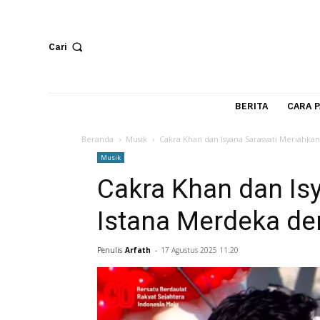
Cari
BERITA
Beranda
Musik
Cakra Khan dan Isyana Sarasvati 
Musik
Cakra Khan dan 
Istana Merdeka 
Penulis
Arfath
-
17 Agustus 2025 11:20