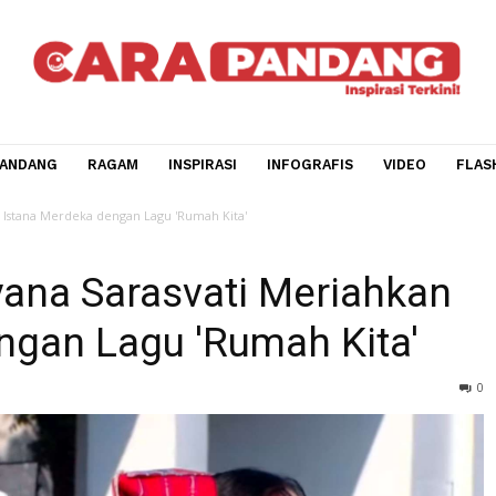
CARA PANDANG
RAGAM
INSPIRASI
INFOGRAFIS
V
Meriahkan Istana Merdeka dengan Lagu 'Rumah Kita'
Isyana Sarasvati Meriah
dengan Lagu 'Rumah Kit