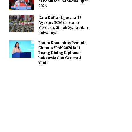
Pendidikan AI Regional di
Antara Perguruan Tinggi
a', Minggu
ASEAN
ia.
Indonesia Borong 18 Mendali
di Poomsae Indonesia Open
a mendalam
2026
Cara Daftar Upacara 17
Agustus 2026 di Istana
padukan
Merdeka, Simak Syarat dan
Jadwalnya
Forum Komunitas Pemuda
u serta
China-ASEAN 2026 Jadi
Ruang Dialog Diplomat
Indonesia dan Generasi
Muda
ang pada Hari
 satu lagu