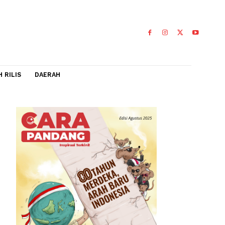
IDEO
FLASH RILIS
DAERAH
kan
a'
0