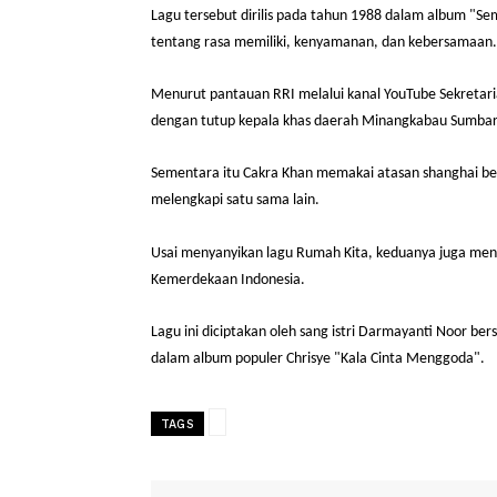
CARAPANDANG
– Cakra Khan dan Isyana Sarasv
(17/8/2025). Rumah Kita, merupakan lagu popul
Lagu tersebut dirilis pada tahun 1988 dalam a
tentang rasa memiliki, kenyamanan, dan kebe
Menurut pantauan RRI melalui kanal YouTube S
dengan tutup kepala khas daerah Minangkaba
Sementara itu Cakra Khan memakai atasan shan
melengkapi satu sama lain.
Usai menyanyikan lagu Rumah Kita, keduanya ju
Kemerdekaan Indonesia.
Lagu ini diciptakan oleh sang istri Darmayanti