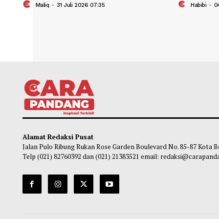
BTS Putuskan Tak Ikuti Gelaran Grammy
Ungu 
Awards Tahun Depan
Mulai
Maliq
-
31 Juli 2026 07:35
Ha