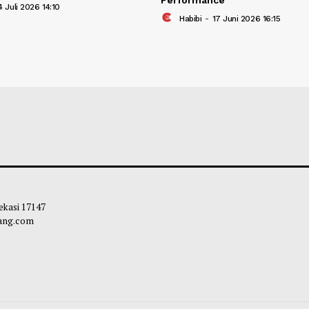
Gelar Konser 30 Tahun, Tiket Dijual
Grammy Awards 
 8 Juli
Kategori Best As
Performance
bibi
-
04 Juli 2026 14:10
Habibi
-
17 Juni 2