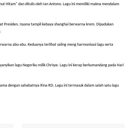
ati berhasil menghibur tamu di Istana Merdeka dengan lagu 'Rumah Kit
er yang dibawakan oleh God Bless, sebuah band rock legendaris Indones
lbum "Semut Hitam" dan ditulis oleh Ian Antono. Lagu ini memiliki makn
rsamaan.
ekretariat Presiden, Isyana tampil kebaya shanghai berwarna krem. Di
u Sumbar.
ghai berwarna abu-abu. Keduanya terlihat saling meng harmonisasi lag
ga menyanyikan lagu Negeriku milik Chrisye. Lagu ini kerap berkumand
 Noor bersama dengan sahabatnya Rina RD. Lagu ini termasuk dalam salah