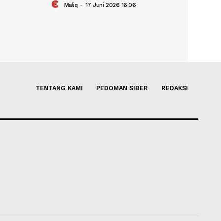
2027 Tambahkan
BTS Perpanjang Konser 'ARIR
ian Pop Music
Jakarta
Maliq
-
17 Juni 2026 16:06
026 16:15
TENTANG KAMI
PEDOMAN SIBER