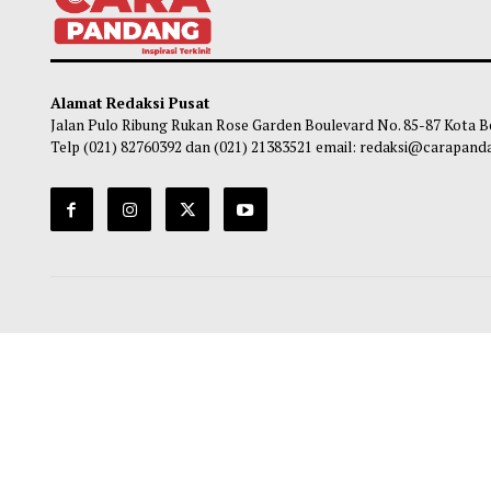
BTS Putuskan Tak Ikuti Gelaran Grammy
Ungu 
Awards Tahun Depan
Mulai
Maliq
-
31 Juli 2026 07:35
Ha
Alamat Redaksi Pusat
Jalan Pulo Ribung Rukan Rose Garden Boulevard No. 85-87
Telp (021) 82760392 dan (021) 21383521 email: redaksi@