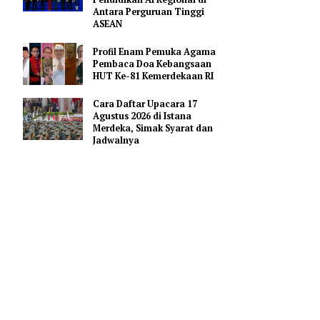
Hoaks Aksi Demonstrasi di
Medsos
Pejabat Indonesia Usulkan
Perdalam Kerja Sama
Pendidikan AI Regional di
mendatang.
Antara Perguruan Tinggi
ASEAN
Profil Enam Pemuka Agama
ris ini akan
Pembaca Doa Kebangsaan
HUT Ke-81 Kemerdekaan RI
Cara Daftar Upacara 17
l tersebut.
Agustus 2026 di Istana
Merdeka, Simak Syarat dan
a.
Jadwalnya
 Jakarta E-