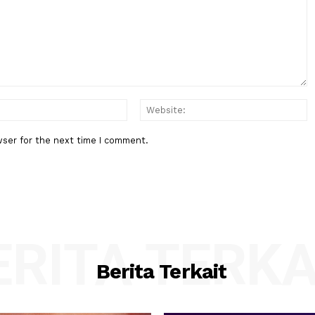
Berita Berikutnya
Wamenekraf: Dorong Festival Mus
 39
Ruang Bertemu Pelaku Kreatif B
Negara
:*
Email:*
his browser for the next time I comment.