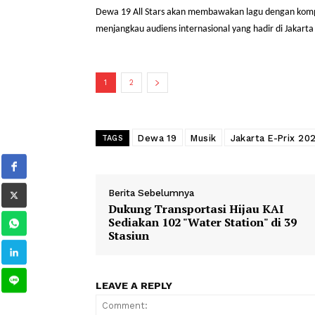
Penampilan Dewa 19 di Jakarta E-Prix 2025 men
Stars sendiri direncanakan akan digelar di Stad
2. Akan Membawakan Lagu Berbahasa Indone
Dewa 19 All Stars akan membawakan lagu dengan 
menjangkau audiens internasional yang hadir di 
1
2
Dewa 19
Musik
Jakarta E-P
TAGS