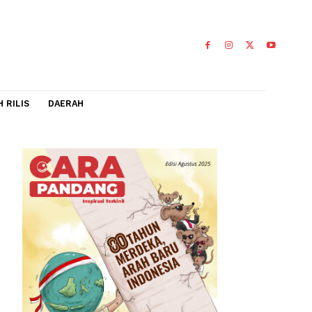
IDEO
FLASH RILIS
DAERAH
025
0