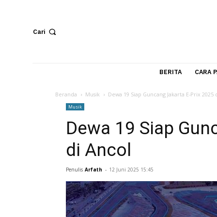
Cari
BERITA
Beranda
Musik
Dewa 19 Siap Guncang Jakarta E-Pr
Musik
Dewa 19 Siap Gu
di Ancol
Penulis
Arfath
-
12 Juni 2025 15:45