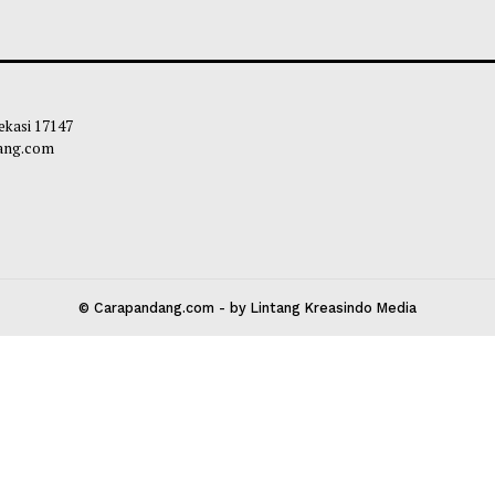
Gelar Konser 30 Tahun, Tiket Dijual
Grammy Awards 
 8 Juli
Kategori Best As
Performance
bibi
-
04 Juli 2026 14:10
Habibi
-
17 Juni 2
 Kota Bekasi 17147
carapandang.com