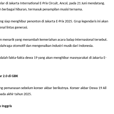
li digelar di Jakarta International E-Prix Circuit, Ancol, pada 21 Juni 
ikan dengan berbagai hiburan, termasuk penampilan musisi ternama.
a 19 yang siap menghibur penonton di Jakarta E-Prix 2025. Grup legenda
h dikenal lintas generasi.
ai kejutan menarik yang menambah kemeriahan acara balap internasiona
antara olahraga otomotif dan mengenalkan industri musik dari Indonesi
Berikut adalah fakta-fakta dewa 19 yang akan menghibur masnyarakat di
 All Star 2.0 di GBK