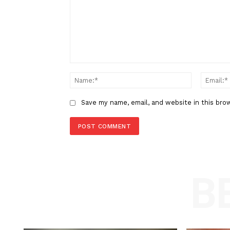
Berita Sebelumnya
Dukung Transportasi Hijau KAI
Sediakan 102 "Water Station" di
Stasiun
LEAVE A REPLY
Comment:
Name
Save my name, email, and website in t