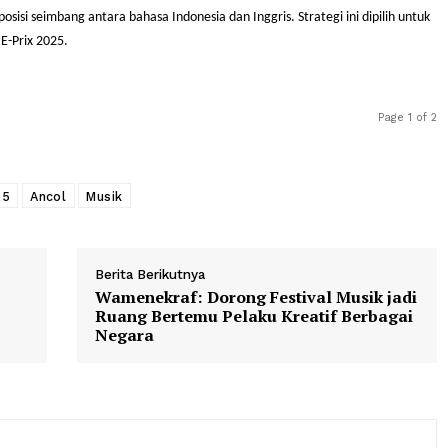
jadi ajang pemanasan sebelum konser akbar berikutnya. Konser akbar D
ion GBK pada akhir tahun 2025.
sia dan Inggris
komposisi seimbang antara bahasa Indonesia dan Inggris. Strategi ini 
Jakarta E-Prix 2025.
rix 2025
Ancol
Musik