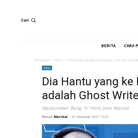
Cari
BERITA
Beranda
Video
Dia Hantu yang ke Bunaken. Karena
Video
Dia Hantu yang 
adalah Ghost Wri
Narasumber: Bung "A" Host: Joko Wars
Penulis
Marshal
-
05 November 2021 13:03