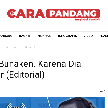
CARA PANDANG
RAGAM
INSPIRASI
INFOGRAFIS
V
 Dia adalah Ghost Writer (Editorial)
ke Bunaken. Karena Dia
ter (Editorial)
ito