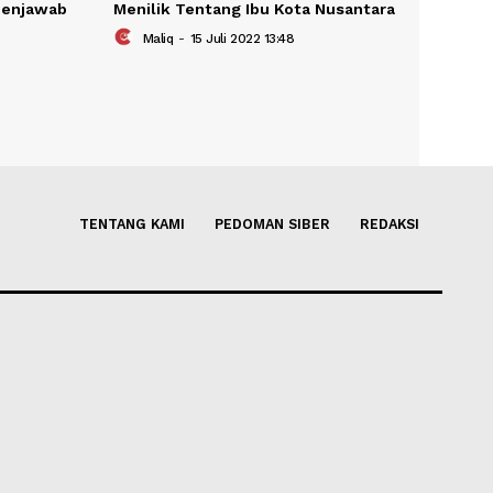
awan Anies Menjawab
Menilik Tentang Ibu Kota Nus
s 2022 13:49
Maliq
-
15 Juli 2022 13:48
TENTANG KAMI
PEDOMAN SIBER