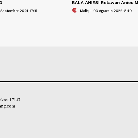
r Cup 3
BALA ANIES! Rel
liq
-
17 September 2024 17:15
Maliq
-
03 Agustu