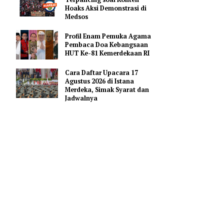
Pendidikan AI Regional di
Antara Perguruan Tinggi
ASEAN
IPR: Masyarakat Jangan
Terpancing soal Konten
Hoaks Aksi Demonstrasi di
Medsos
Profil Enam Pemuka Agama
arkan
Pembaca Doa Kebangsaan
n
HUT Ke-81 Kemerdekaan RI
Cara Daftar Upacara 17
Agustus 2026 di Istana
Merdeka, Simak Syarat dan
Jadwalnya