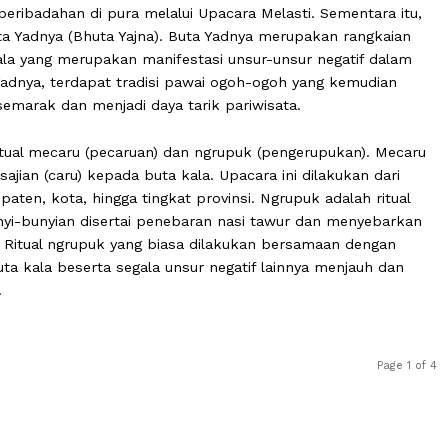
 Nyepi, masyarakat Hindu menjalani sejumlah ritual khas
 diri dan lingkungan sekitar. Pada 2-4 hari sebelum Nye
gkat peribadahan di pura melalui Upacara Melasti. Semen
tual Buta Yadnya (Bhuta Yajna). Buta Yadnya merupakan r
uta kala yang merupakan manifestasi unsur-unsur negat
Buta Yadnya, terdapat tradisi pawai ogoh-ogoh yang ke
yang semarak dan menjadi daya tarik pariwisata.
 yaitu ritual mecaru (pecaruan) dan ngrupuk (pengerupuka
sesajian (caru) kepada buta kala. Upacara ini dilakuka
, kabupaten, kota, hingga tingkat provinsi. Ngrupuk adala
t bunyi-bunyian disertai penebaran nasi tawur dan me
ramai. Ritual ngrupuk yang biasa dilakukan bersamaan d
gar buta kala beserta segala unsur negatif lainnya menj
nusia.