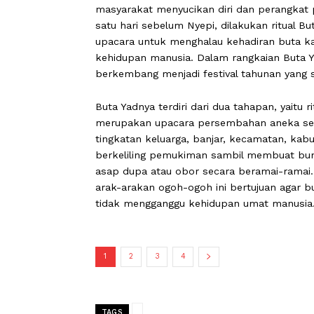
CARAPANDANG -
Menjelang Hari Raya
hakikatnya merupakan upaya pensucian
masyarakat menyucikan diri dan peran
satu hari sebelum Nyepi, dilakukan ri
upacara untuk menghalau kehadiran b
kehidupan manusia. Dalam rangkaian 
berkembang menjadi festival tahunan 
Buta Yadnya terdiri dari dua tahapan,
merupakan upacara persembahan aneka 
tingkatan keluarga, banjar, kecamatan
berkeliling pemukiman sambil membua
asap dupa atau obor secara beramai-
arak-arakan ogoh-ogoh ini bertujuan a
tidak mengganggu kehidupan umat ma