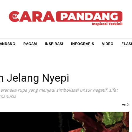
CARA PANDANG
RAGAM
INSPIRASI
INFOGRAFIS
V
epi
goh Jelang Nyepi
ng beraneka rupa yang menjadi simbolisasi unsur negatif,
idupan manusia