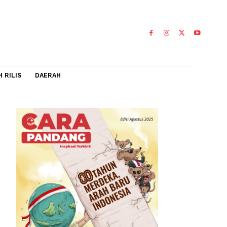
IDEO
FLASH RILIS
DAERAH
 sifat
0