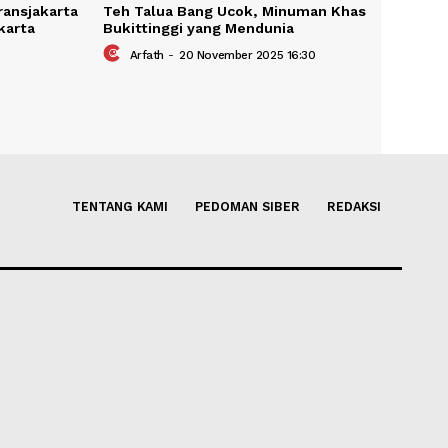
Cara Kerja Transjakarta
Teh Talua Bang Ucok, Minum
i Jalanan Jakarta
Bukittinggi yang Mendunia
ber 2025 18:45
Arfath
-
20 November 2025 16:3