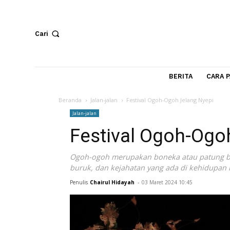
Cari
BERITA
Beranda
Jalan-jalan
Festival Ogoh-Ogoh Jelang Ny
Jalan-jalan
Festival Ogoh-O
Ogoh-ogoh merupakan boneka atau patu
buruk, dan kejahatan yang ada di keh
Penulis
Chairul Hidayah
-
03 Maret 2024 10:45