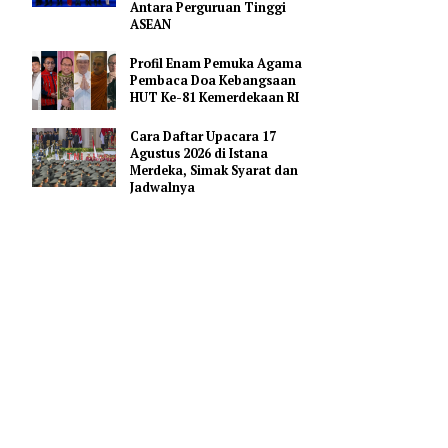
Merah Putih
Pejabat Indonesia Usulkan
 yang pada
Perdalam Kerja Sama
Pendidikan AI Regional di
pi,
Antara Perguruan Tinggi
tara itu,
ASEAN
angkaian
if dalam
Profil Enam Pemuka Agama
Pembaca Doa Kebangsaan
mudian
HUT Ke-81 Kemerdekaan RI
Cara Daftar Upacara 17
n). Mecaru
Agustus 2026 di Istana
Merdeka, Simak Syarat dan
n dari
Jadwalnya
h ritual
nyebarkan
engan
auh dan