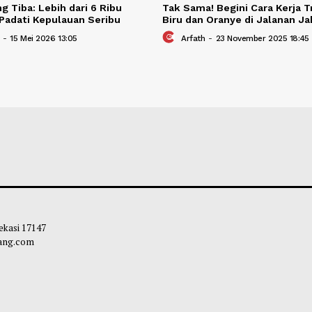
 Panjang Tiba: Lebih dari 6 Ribu
Tak Sama! Begini 
awan Padati Kepulauan Seribu
Biru dan Oranye d
leh Way
-
15 Mei 2026 13:05
Arfath
-
23 Novem