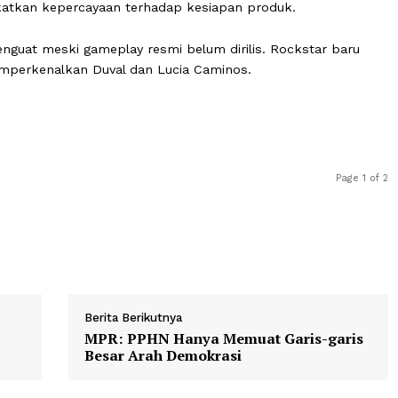
elnick langsung membantah rumor tersebut. Ia memasti
l sejak hari pertama peluncuran.
lis November 2026 berada pada level tertinggi. Menurutn
ningkatkan kepercayaan terhadap kesiapan produk.
rus menguat meski gameplay resmi belum dirilis. Rockst
ang memperkenalkan Duval dan Lucia Caminos.