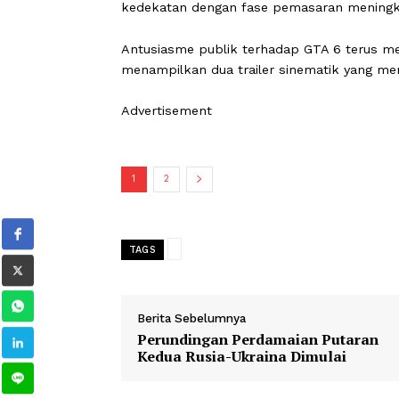
Advertisement
CEO Take-Two Interactive, Strauss Z
tersedia dalam format fisik dan digita
Zelnick menyebut tingkat keyakinan ri
kedekatan dengan fase pemasaran me
Antusiasme publik terhadap GTA 6 te
menampilkan dua trailer sinematik y
Advertisement
1
2