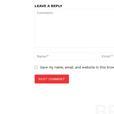
TAGS
Berita Sebelumnya
Perundingan Perdamaian Puta
Kedua Rusia-Ukraina Dimulai
LEAVE A REPLY
Comment:
Name