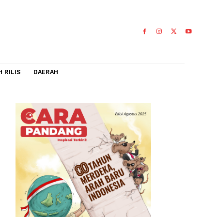
IDEO
FLASH RILIS
DAERAH
ggi
0