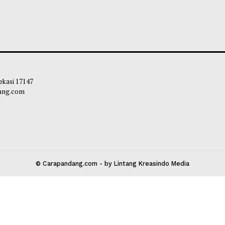
a Astra Motor Promosikan Layanan
Spotify Miliki 3
e Xtra di Ajang GIIAS 2026
Layanan Premiu
leh Way
-
05 Agustus 2026 17:45
Maliq
-
05 Agustu