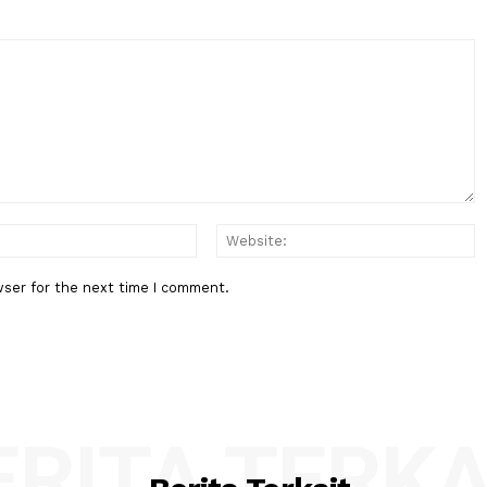
Berita Berikutnya
ran
MPR: PPHN Hanya Memuat Garis
Besar Arah Demokrasi
:*
Email:*