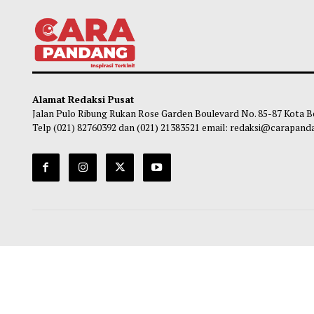
Huawei Debutkan MateBook Pro S
Toyot
Diklaim jadi PC Teringan di Dunia
T-Car
Soleh Way
-
05 Agustus 2026 18:01
So