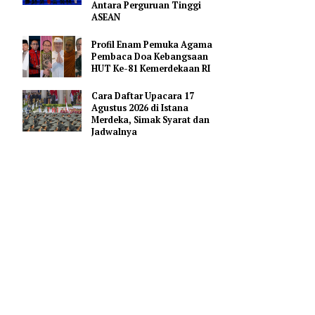
Merah Putih
Pejabat Indonesia Usulkan
Perdalam Kerja Sama
Pendidikan AI Regional di
Antara Perguruan Tinggi
n target
ASEAN
tive
Profil Enam Pemuka Agama
Pembaca Doa Kebangsaan
HUT Ke-81 Kemerdekaan RI
l 2026.
Cara Daftar Upacara 17
Agustus 2026 di Istana
Merdeka, Simak Syarat dan
 panas
Jadwalnya
 Isu