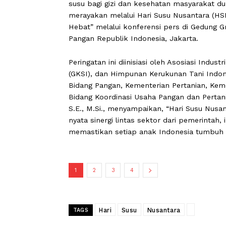
CARAPANDANG -
Setiap tanggal 1 Ju
susu bagi gizi dan kesehatan masyar
merayakan melalui Hari Susu Nusanta
Hebat” melalui konferensi pers di Ge
Pangan Republik Indonesia, Jakarta.
Peringatan ini diinisiasi oleh Asosias
(GKSI), dan Himpunan Kerukunan Tani
Bidang Pangan, Kementerian Pertanian,
Bidang Koordinasi Usaha Pangan dan P
S.E., M.Si., menyampaikan, “Hari Sus
nyata sinergi lintas sektor dari pem
memastikan setiap anak Indonesia tu