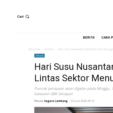
Cari
BERITA
Beranda
Umum
Hari Susu Nusantara 2026 Perkua
Umum
Hari Susu Nusan
Lintas Sektor 
Puncak perayaan akan digelar pada Mi
kawasan GBK Senayan
Penulis
Segara Lambang
-
03 Juni 2026 09:15