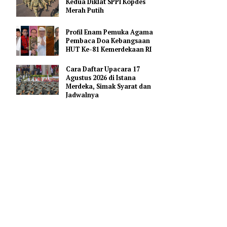
Pendidikan AI Regional di
Antara Perguruan Tinggi
ASEAN
kan peran
Kemhan Siapkan Gelombang
Kedua Diklat SPPI Kopdes
ut
Merah Putih
onesia
dang
Profil Enam Pemuka Agama
Pembaca Doa Kebangsaan
HUT Ke-81 Kemerdekaan RI
 Indonesia
Cara Daftar Upacara 17
nator
Agustus 2026 di Istana
Deputi
Merdeka, Simak Syarat dan
Jadwalnya
astuti,
h wujud
sama-sama