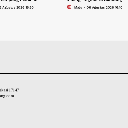
intah Targetkan Pendirian SPPG di
Pertunjukan Tari
ah 3T Rampung Pekan Ini
Kinang" Digelar 
bibi
-
06 Agustus 2026 16:30
Maliq
-
06 Agustu