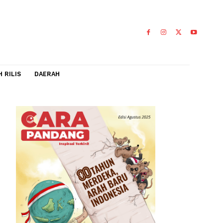
IDEO
FLASH RILIS
DAERAH
i
045
ra di
0