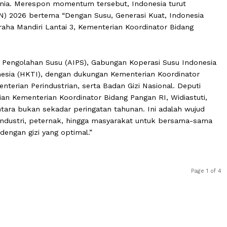
ni diperingati dunia sebagai World Milk Day untuk meraya
akat dunia. Merespon momentum tersebut, Indonesia tur
ra (HSN) 2026 bertema “Dengan Susu, Generasi Kuat, Ind
dung Graha Mandiri Lantai 3, Kementerian Koordinator Bi
i Industri Pengolahan Susu (AIPS), Gabungan Koperasi Susu
 Indonesia (HKTI), dengan dukungan Kementerian Koordi
 Kementerian Perindustrian, serta Badan Gizi Nasional. 
ertanian Kementerian Koordinator Bidang Pangan RI, Widi
u Nusantara bukan sekadar peringatan tahunan. Ini adala
erintah, industri, peternak, hingga masyarakat untuk ber
mbuh dengan gizi yang optimal.”