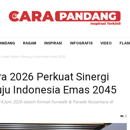
CARA PANDANG
RAGAM
INSPIRASI
INFOGRAFIS
V
t Sinergi Lintas Sektor Menuju Indonesia Emas 2045
tara 2026 Perkuat Sinerg
Menuju Indonesia Emas 2
nggu, 14 Juni 2026 dalam format Funwalk & Parade Nusanta