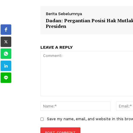
1
2
3
4
Hari
Susu
Nusantara
TAGS
Berita Sebelumnya
Dadan: Pergantian Posisi Hak 
Presiden
LEAVE A REPLY