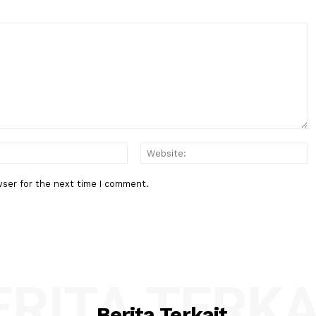
Berita Berikutnya
DPR: Setiap Pasien BPJS Berhak
45 Miliar
Mendapat Pelayanan Manusiawi
:*
Email:*