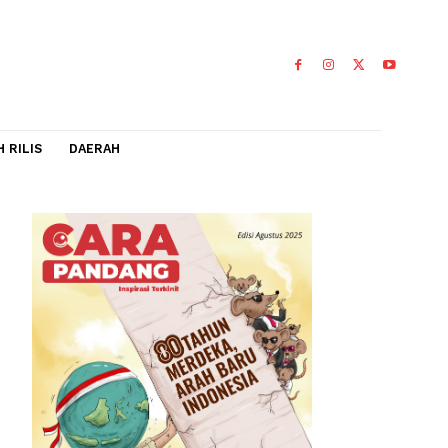
IDEO
FLASH RILIS
DAERAH
nyak,
untuk
 dan