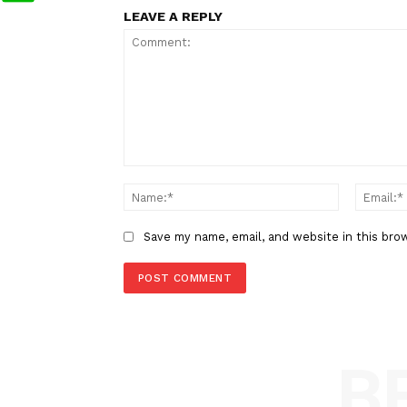
TAGS
Berita Sebelumnya
Korupsi Proyek Pabrik Gula
Assembagoes, Negara Rugi Rp6
LEAVE A REPLY
Comment:
Name