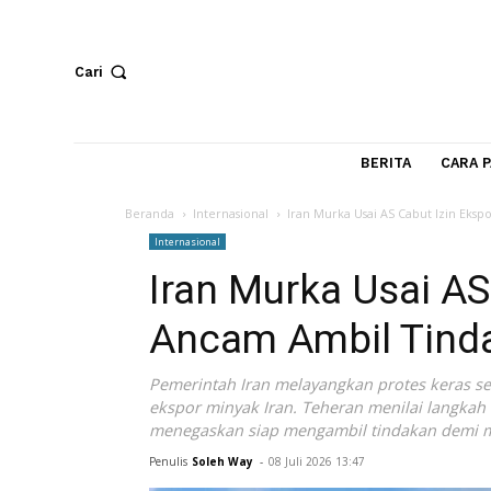
Cari
BERITA
Beranda
Internasional
Iran Murka Usai AS Cabut 
Internasional
Iran Murka Usai
Ancam Ambil Ti
Pemerintah Iran melayangkan protes ke
ekspor minyak Iran. Teheran menilai l
menegaskan siap mengambil tindakan 