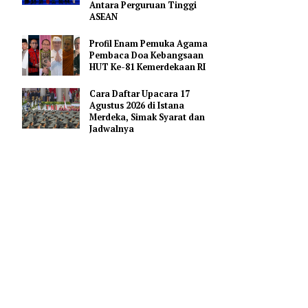
Merah Putih
Pejabat Indonesia Usulkan
Perdalam Kerja Sama
Pendidikan AI Regional di
Antara Perguruan Tinggi
ASEAN
Profil Enam Pemuka Agama
Pembaca Doa Kebangsaan
ncabut izin
HUT Ke-81 Kemerdekaan RI
katan yang
a keamanan
Cara Daftar Upacara 17
Agustus 2026 di Istana
Merdeka, Simak Syarat dan
Jadwalnya
engumumkan
 gantinya,
 transaksi