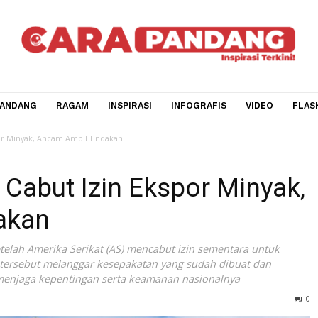
CARA PANDANG
RAGAM
INSPIRASI
INFOGRAFIS
V
Izin Ekspor Minyak, Ancam Ambil Tindakan
 AS Cabut Izin Ekspor Mi
ndakan
ras setelah Amerika Serikat (AS) mencabut izin sementara 
angkah tersebut melanggar kesepakatan yang sudah dibuat
demi menjaga kepentingan serta keamanan nasionalnya