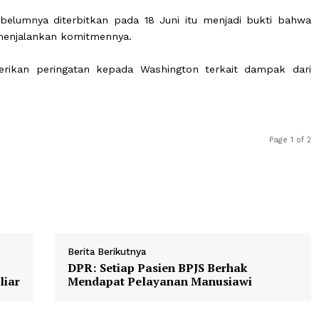
rian Luar Negeri Iran menyebut langkah AS sebagai p
ng telah disepakati kedua negara.
AS untuk mencabut penangguhan sementara embargo
 serius terhadap Pasal 10 nota kesepahaman tentang p
 resmi Kementerian Luar Negeri Iran.
ang sebelumnya diterbitkan pada 18 Juni itu menjadi 
 dalam menjalankan komitmennya.
 memberikan peringatan kepada Washington terkait d