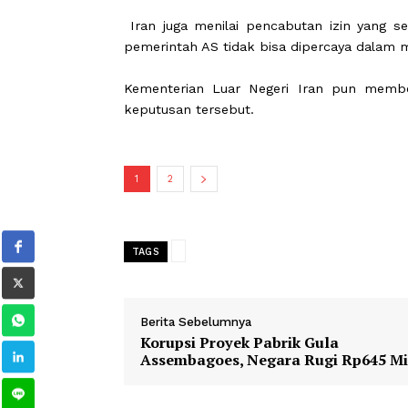
Menanggapi keputusan itu, Kemente
serius terhadap nota kesepahaman ya
“Keputusan Departemen Keuangan 
minyak Iran merupakan pelanggaran
konflik militer,” demikian pernyataan
Iran juga menilai pencabutan izin y
pemerintah AS tidak bisa dipercaya
Kementerian Luar Negeri Iran pun
keputusan tersebut.
1
2