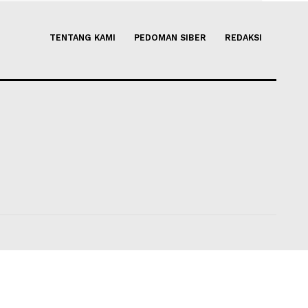
, Industri NEV China
Selama Proses Negosiasi, Ira
 Pasar Global
Dukung Setiap Keputusan ya
Para Pemimpin Palestina
s 2026 15:46
Soleh Way
-
06 Agustus 2026 13
TENTANG KAMI
PEDOMAN SIBER