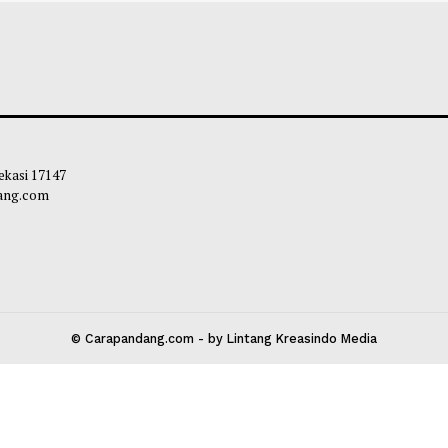
rintahan Trump Kembalikan 100
Melampaui Ekspor
r Dolar AS dari Pungutan Tarif
Beri Manfaat bagi
liq
-
06 Agustus 2026 16:01
Maliq
-
06 Agustu