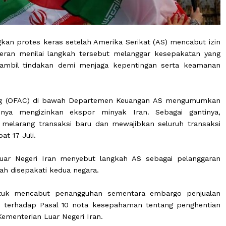
layangkan protes keras setelah Amerika Serikat (AS) me
n. Teheran menilai langkah tersebut melanggar kesepa
 mengambil tindakan demi menjaga kepentingan sert
set Asing (OFAC) di bawah Departemen Keuangan AS m
belumnya mengizinkan ekspor minyak Iran. Sebagai
 yang melarang transaksi baru dan mewajibkan seluruh
g lambat 17 Juli.