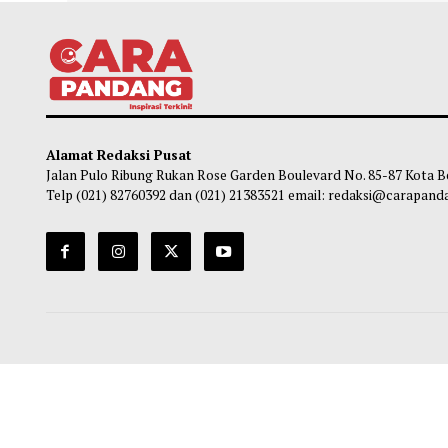
Presiden Iran Akui Komunikasi dengan
Peme
Pemimpin Tertinggi Sangat Sulit
Milia
Habibi
-
06 Agustus 2026 17:27
Ma