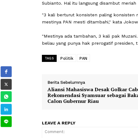
PAN dukung pak Prabowo," kata Jok
Dukungan itu, ujarnya, berlanjut pada
berkontestasi. Kemudian pada Pemilu
Subianto, dan Ganjar Pranowo. PAN 
Sehingga menurut Jokowi, seharusnya
Subianto. Hal itu langsung disambut m
"3 kali berturut konsisten paling kon
mestinya PAN mesti ditambahi," kata 
"Mestinya ada tambahan, 3 kali pak 
beliau yang punya hak prerogatif pre
Politik
PAN
TAGS
Berita Sebelumnya