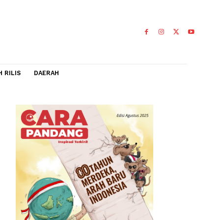
IDEO
FLASH RILIS
DAERAH
 ke
 PAN, di
 hadir.
0