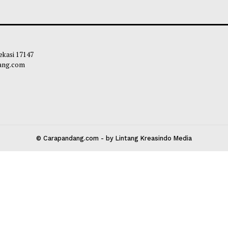
hat Ma'ruf Amin Untuk Pemimpin
Waketum MUI seb
arus Mampu Lakukan Al-Ishlah wal
Adaptif Hadapi Tr
h
Membuat Karya
bibi
-
08 Agustus 2026 17:25
Soleh Way
-
08 A
 Kota Bekasi 17147
carapandang.com