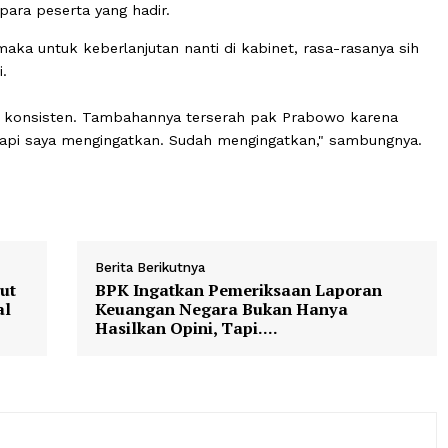
owi dalam sambutannya.
 saat Pemilu 2019 lalu, ketika Prabowo dan Jokowi kemba
 2024 di mana ada tiga calon yakni Anies Baswedan, Pra
Juga tetap mendukung Prabowo.
 ada keberlanjutan di kabinet pada pemerintahan Prabo
eriah para peserta yang hadir.
sisten maka untuk keberlanjutan nanti di kabinet, rasa-ra
Jokowi.
Muzani. konsisten. Tambahannya terserah pak Prabowo 
siden, tapi saya mengingatkan. Sudah mengingatkan," sa
Berita Berikutnya