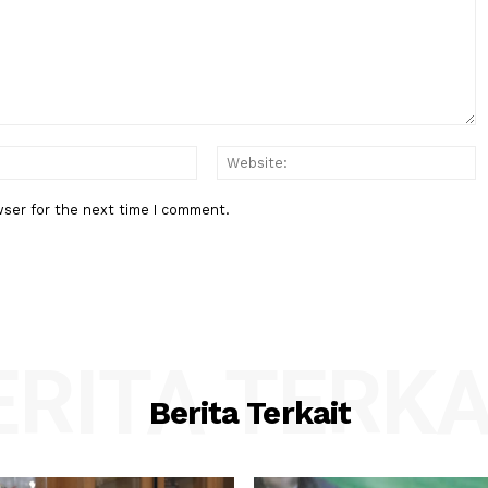
ar Cabut
BPK Ingatkan Pemeriksaan Lapo
i Bakal
Keuangan Negara Bukan Hanya
Hasilkan Opini, Tapi....
:*
Email:*
his browser for the next time I comment.