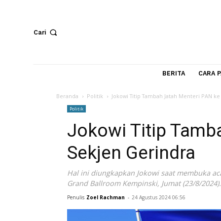
Cari
BERITA
Beranda
Politik
Jokowi Titip Tambah Jatah Menter
Politik
Jokowi Titip Ta
Sekjen Gerindra
Hal ini diungkapkan Jokowi saat membu
Grand Ballroom Kempinski, Jumat (23/8
Penulis
Zoel Rachman
-
24 Agustus 2024 06:56