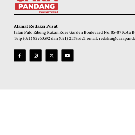
Survei IPO: Elektabilitas Prabowo dan
Nase
Gerindra Unggul
NU: H
Ishla
Habibi
-
08 Agustus 2026 18:00
Ha
Alamat Redaksi Pusat
Jalan Pulo Ribung Rukan Rose Garden Boulevard No. 85-87
Telp (021) 82760392 dan (021) 21383521 email: redaksi@