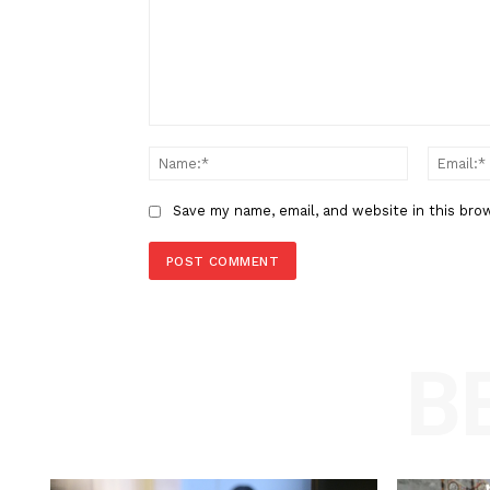
Aliansi Mahasiswa Desak Golk
Rekomendasi Syamsuar sebaga
Calon Gubernur Riau
LEAVE A REPLY
Comment:
Name
Save my name, email, and website in t