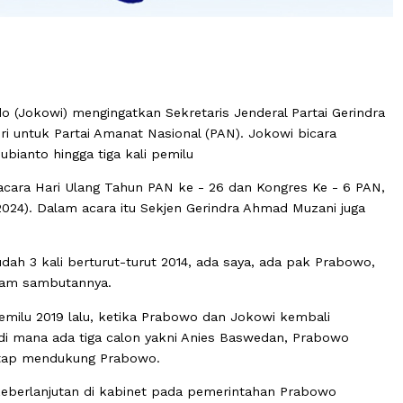
 Widodo (Jokowi) mengingatkan Sekretaris Jenderal Parta
nteri untuk Partai Amanat Nasional (PAN). Jokowi bica
o Subianto hingga tiga kali pemilu
buka acara Hari Ulang Tahun PAN ke - 26 dan Kongres K
23/8/2024). Dalam acara itu Sekjen Gerindra Ahmad Muza
ngat sudah 3 kali berturut-turut 2014, ada saya, ada pak