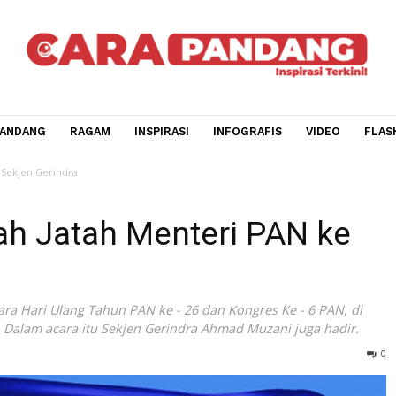
CARA PANDANG
RAGAM
INSPIRASI
INFOGRAFIS
V
i PAN ke Sekjen Gerindra
mbah Jatah Menteri PAN
ka acara Hari Ulang Tahun PAN ke - 26 dan Kongres Ke - 6
/2024). Dalam acara itu Sekjen Gerindra Ahmad Muzani juga