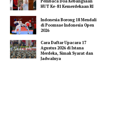
Pendidikan AI Regional di
Antara Perguruan Tinggi
ASEAN
Profil Enam Pemuka Agama
Pembaca Doa Kebangsaan
HUT Ke-81 Kemerdekaan RI
Indonesia Borong 18 Mendali
di Poomsae Indonesia Open
2026
i Gerindra
Cara Daftar Upacara 17
ra
Agustus 2026 di Istana
Merdeka, Simak Syarat dan
Jadwalnya
e - 6 PAN,
ni juga
 Prabowo,