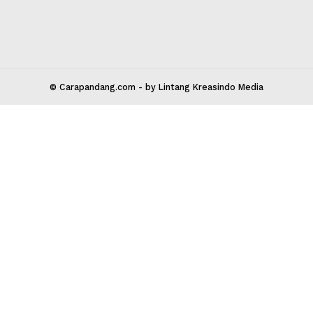
leh Way
-
02 Agustus 2026 20:45
Soleh Way
-
27 J
 Kota Bekasi 17147
carapandang.com