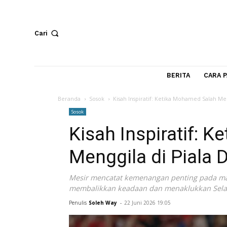
Cari
BERITA
Beranda
Sosok
Kisah Inspiratif: Ketika Mohamed 
Sosok
Kisah Inspirati
Menggila di Pia
Mesir mencatat kemenangan penting pa
membalikkan keadaan dan menaklukkan 
Penulis
Soleh Way
-
22 Juni 2026 19:05