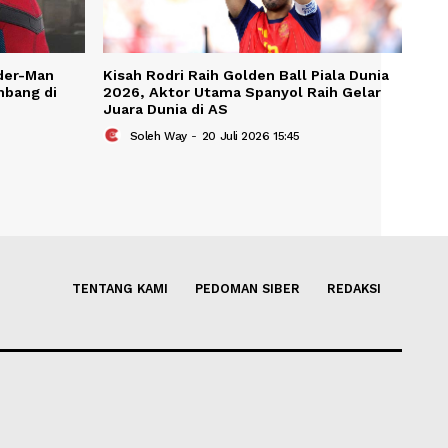
KAIT
d: Aktor Spider-Man
Kisah Rodri Raih Golden Ball 
 Kian Berkembang di
2026, Aktor Utama Spanyol R
Juara Dunia di AS