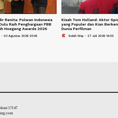
BERITA TER
Berita Terkait
 Brigadir Renita: Polwan Indonesia
Kisah Tom Hollan
Lebih Dulu Raih Penghargaan PBB
yang Populer dan
Kini Raih Hoegeng Awards 2026
Dunia Perfilman