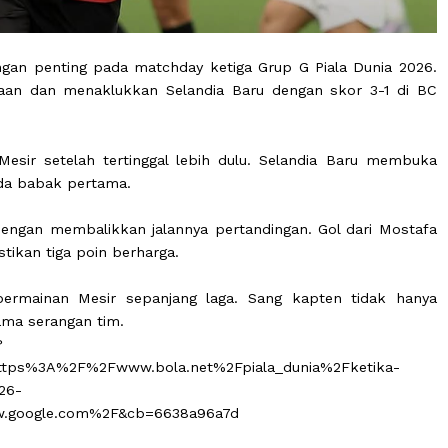
menangan penting pada matchday ketiga Grup G Piala D
 keadaan dan menaklukkan Selandia Baru dengan skor
bagi Mesir setelah tertinggal lebih dulu. Selandia B
man pada babak pertama.
uat dengan membalikkan jalannya pertandingan. Gol d
memastikan tiga poin berharga.
sat permainan Mesir sepanjang laga. Sang kapten t