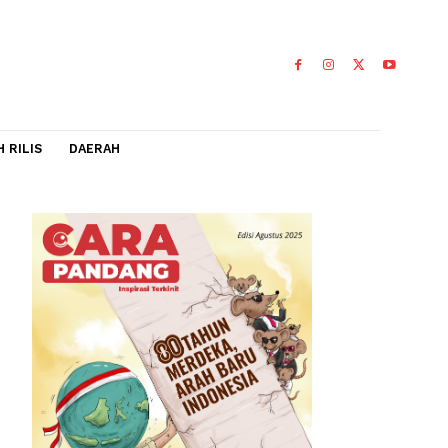
IDEO
FLASH RILIS
DAERAH
 berhasil
0