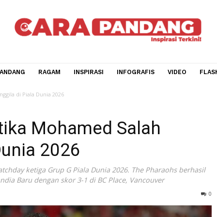
CARA PANDANG
RAGAM
INSPIRASI
INFOGRAFIS
V
Salah Menggila di Piala Dunia 2026
f: Ketika Mohamed Salah
la Dunia 2026
da matchday ketiga Grup G Piala Dunia 2026. The Pharaohs
Selandia Baru dengan skor 3-1 di BC Place, Vancouver