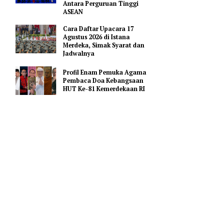
Merah Putih
Pejabat Indonesia Usulkan
Perdalam Kerja Sama
Pendidikan AI Regional di
Antara Perguruan Tinggi
ASEAN
Cara Daftar Upacara 17
unia 2026.
Agustus 2026 di Istana
 3-1 di BC
Merdeka, Simak Syarat dan
Jadwalnya
Profil Enam Pemuka Agama
aru membuka
Pembaca Doa Kebangsaan
HUT Ke-81 Kemerdekaan RI
ari Mostafa
idak hanya