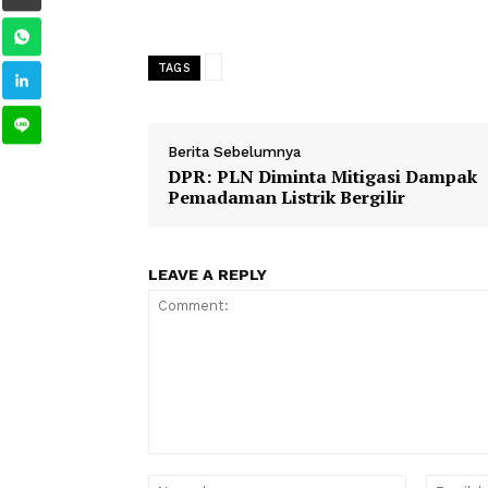
Bersama Mostafa Ziko, Salah juga m
yang mencetak gol sekaligus assist da
Rekor dan Sejarah Baru 
1
2
TAGS
Berita Sebelumnya
DPR: PLN Diminta Mitigasi Da
Pemadaman Listrik Bergilir