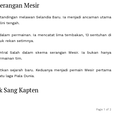
tor utama serangan tim.
or Serangan Mesir
wal pertandingan melawan Selandia Baru. Ia menjadi an
dari lini tengah.
sarnya dalam permainan. Ia mencatat lima tembakan, 13 
pta untuk rekan setimnya.
an sentral Salah dalam skema serangan Mesir. Ia b
alam permainan tim.