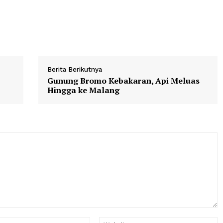
encatatkan sejarah baru. Keduanya menjadi pemain Me
lam satu laga Piala Dunia.
untuk Sang Kapten
Berita Berikutnya
mpak
Gunung Bromo Kebakaran, Api M
Hingga ke Malang