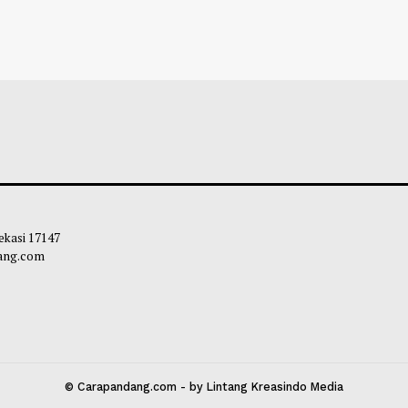
Minta Upaya Pemberantasan Judol
DPR Usul Pembe
 Diperkuat
Independen Peng
ir Fiqi
-
06 Agustus 2026 22:41
Habibi
-
06 Agust