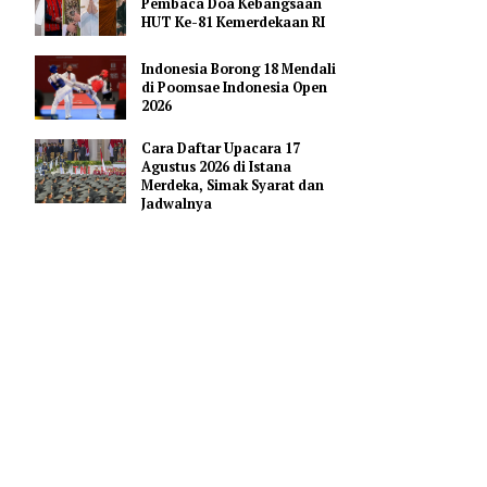
Pendidikan AI Regional di
Antara Perguruan Tinggi
ASEAN
Profil Enam Pemuka Agama
Pembaca Doa Kebangsaan
HUT Ke-81 Kemerdekaan RI
Indonesia Borong 18 Mendali
di Poomsae Indonesia Open
2026
 2026 dapat
Cara Daftar Upacara 17
atan nonton
Agustus 2026 di Istana
Merdeka, Simak Syarat dan
Jadwalnya
n televisi,
k maksimal