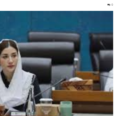
mas secara kreatif melalui kegiatan nonton bareng, festiv
si sektor pariwisata