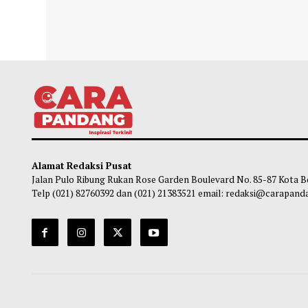
Wakil Ketua DPR: Minta Pekerja Migran
DPR 
Lombok Tetap tempuh Jalur Resmi jika
Makin
ke Luar Negeri
Am
Soleh Way
-
07 Agustus 2026 12:31