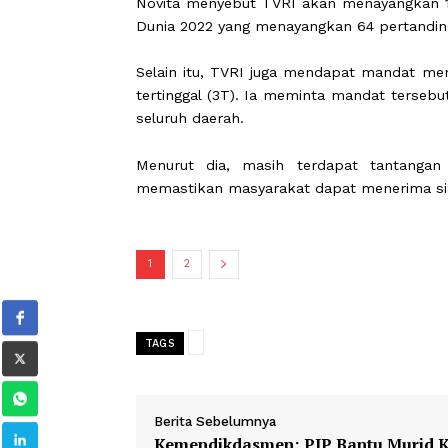
Ia menilai keberhasilan Televisi 
merupakan capaian penting kar
pertandingan secara gratis melalui le
Novita menyebut TVRI akan menayangk
Dunia 2022 yang menayangkan 64 per
Selain itu, TVRI juga mendapat manda
tertinggal (3T). Ia meminta mandat t
seluruh daerah.
Menurut dia, masih terdapat tanta
memastikan masyarakat dapat meneri
1
2