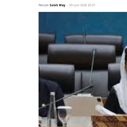
penggerak ekonomi daerah apabila dike
mikro kecil dan menengah, serta promo
Penulis
Soleh Way
-
09 Juni 2026 20:01