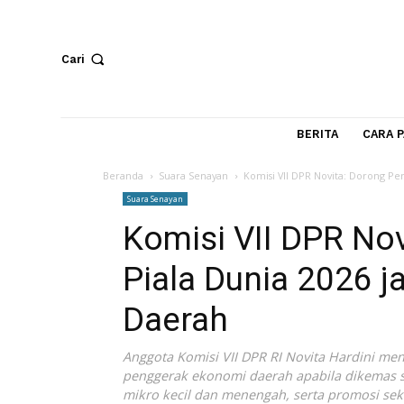
Cari
BERITA
Beranda
Suara Senayan
Komisi VII DPR Novita: D
Suara Senayan
Komisi VII DPR 
Piala Dunia 202
Daerah
Anggota Komisi VII DPR RI Novita Hard