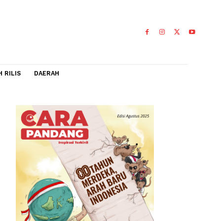
IDEO
FLASH RILIS
DAERAH
n
i
umen