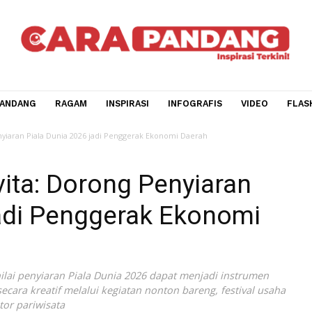
CARA PANDANG
RAGAM
INSPIRASI
INFOGRAFIS
V
orong Penyiaran Piala Dunia 2026 jadi Penggerak Ekonomi Daerah
Novita: Dorong Penyiara
6 jadi Penggerak Ekonom
ini menilai penyiaran Piala Dunia 2026 dapat menjadi instr