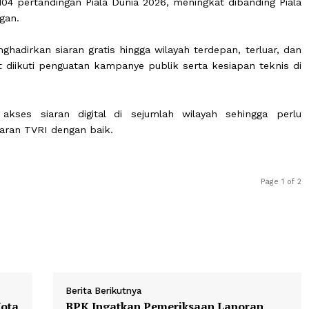
Republik Indonesia (TVRI) memperoleh hak siar Piala 
ena membuka akses masyarakat untuk menyaksika
mbaga penyiaran publik.
an 104 pertandingan Piala Dunia 2026, meningkat diba
tandingan.
t menghadirkan siaran gratis hingga wilayah terdepan, t
ersebut diikuti penguatan kampanye publik serta kesiapa
ngan akses siaran digital di sejumlah wilayah sehi
ma siaran TVRI dengan baik.