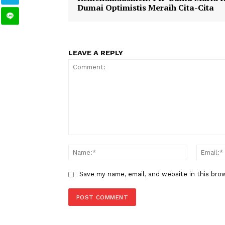
TAGS
Berita Sebelumnya
Kemendikdasmen: PIP Bantu M
Dumai Optimistis Meraih Cita-C
LEAVE A REPLY