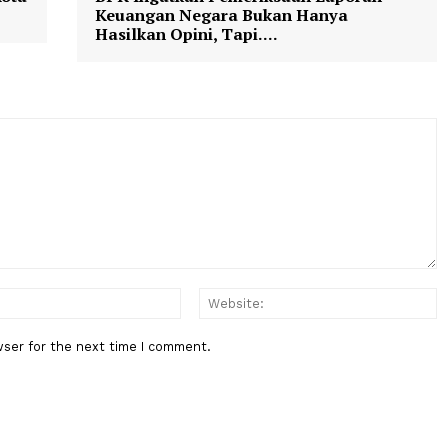
Berita Berikutnya
urid Kota
BPK Ingatkan Pemeriksaan Lapo
ita
Keuangan Negara Bukan Hanya
Hasilkan Opini, Tapi....