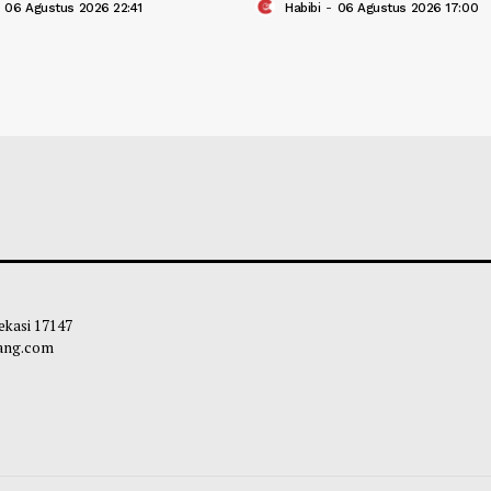
Minta Upaya Pemberantasan Judol
DPR Usul Pembe
 Diperkuat
Independen Peng
ir Fiqi
-
06 Agustus 2026 22:41
Habibi
-
06 Agust