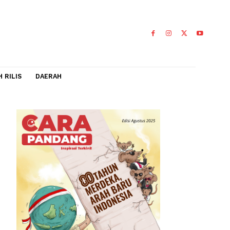
IDEO
FLASH RILIS
DAERAH
our
a belajar
0