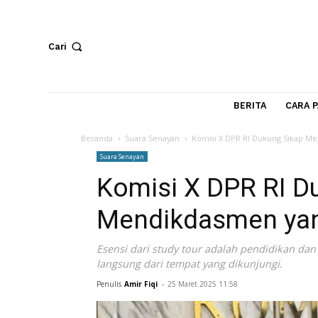
Cari
BERITA
Beranda
Suara Senayan
Komisi X DPR RI Dukung 
Suara Senayan
Komisi X DPR R
Mendikdasmen y
Esensi dari study tour adalah pendidik
langsung dari tempat yang dikunjungi.
Penulis
Amir Fiqi
-
25 Maret 2025 11:58