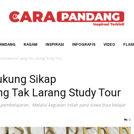
CARA PANDANG
RAGAM
INSPIRASI
INFOGRAFIS
V
Sikap Mendikdasmen yang Tak Larang Study Tour
I Dukung Sikap
ang Tak Larang Study T
an dan pembelajaran. Melalui kegiatan inilah para siswa bis