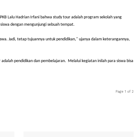
ikap Menteri Pendidikan Dasar dan Menengah (Mendikdasmen) Abdul M
I Fraksi PKB Lalu Hadrian Irfani bahwa study tour adalah program sekol
an para siswa dengan mengunjungi sebuah tempat.
aman siswa. Jadi, tetap tujuannya untuk pendidikan," ujanya dalam ke
tudy tour adalah pendidikan dan pembelajaran. Melalui kegiatan inilah p