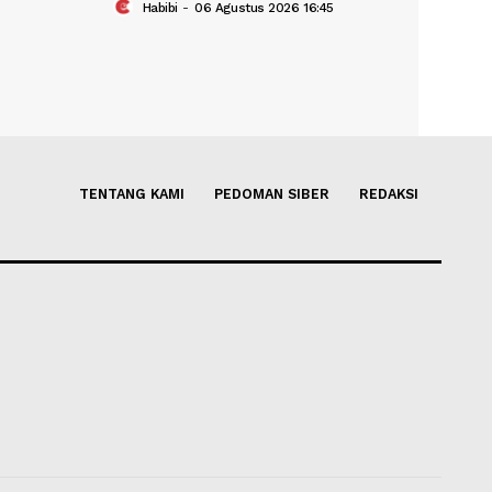
ntukan Badan
DPR Usul Perampasan Aset T
elola Aset Rampasan
Jika Tersangka Kabur
us 2026 17:00
Habibi
-
06 Agustus 2026 16:45
TENTANG KAMI
PEDOMAN SIBER