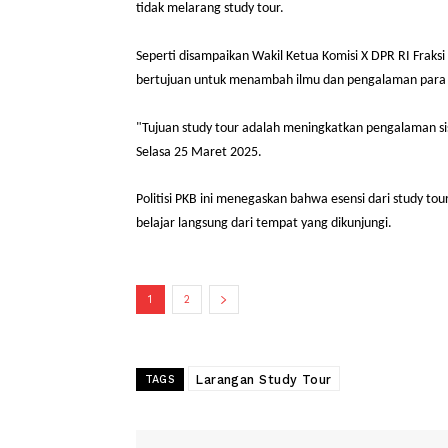
CARAPANDANG –
Komisi X DPR RI mendukung s
tidak melarang study tour.
Seperti disampaikan Wakil Ketua Komisi X DPR R
bertujuan untuk menambah ilmu dan pengalam
"Tujuan study tour adalah meningkatkan pengal
Selasa 25 Maret 2025.
Politisi PKB ini menegaskan bahwa esensi dari s
belajar langsung dari tempat yang dikunjungi.
1
2