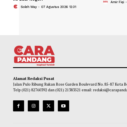
Wakil Ketua DPR: Minta Pekerja Migran
DPR 
Lombok Tetap tempuh Jalur Resmi jika
Makin
ke Luar Negeri
Am
Soleh Way
-
07 Agustus 2026 12:31