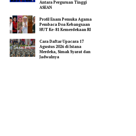
Merah Putih
Pejabat Indonesia Usulkan
Perdalam Kerja Sama
u'ti yang
Pendidikan AI Regional di
Antara Perguruan Tinggi
ASEAN
ah yang
Profil Enam Pemuka Agama
Pembaca Doa Kebangsaan
HUT Ke-81 Kemerdekaan RI
terangannya,
Cara Daftar Upacara 17
Agustus 2026 di Istana
Merdeka, Simak Syarat dan
Jadwalnya
ara siswa bisa
Page 1 of 2