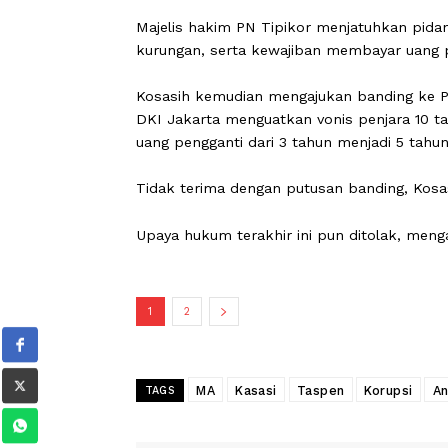
“tolak kasasi terdakwa".
Perkara ini bermula dari putusan Pen
menyatakan Kosasih terbukti secara 
bersama-sama dalam kasus investasi 
Majelis hakim PN Tipikor menjatuhkan
kurungan, serta kewajiban membayar 
Kosasih kemudian mengajukan banding
DKI Jakarta menguatkan vonis penjar
uang pengganti dari 3 tahun menjadi 5
Tidak terima dengan putusan banding
Upaya hukum terakhir ini pun ditolak,