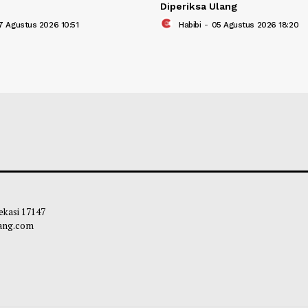
an Senjata, Narkoba, dan CD Porno
Hakim Banding K
ukan di Gudang Yayasan Sekolah
Permohonan Nadie
el
Diperiksa Ulang
bibi
-
07 Agustus 2026 10:51
Habibi
-
05 Agust