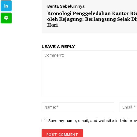
1
2
MA
Kasasi
Taspen
Korup
TAGS
Berita Sebelumnya
Kronologi Penggeledahan Kan
oleh Kejagung: Berlangsung Sej
Hari
LEAVE A REPLY