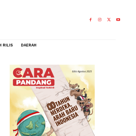
IDEO
FLASH RILIS
DAERAH
ius
spen