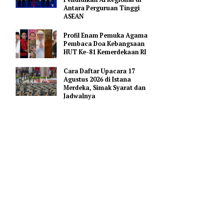
Hoaks Aksi Demonstrasi di
Medsos
Pejabat Indonesia Usulkan
Perdalam Kerja Sama
Pendidikan AI Regional di
Antara Perguruan Tinggi
ASEAN
Profil Enam Pemuka Agama
Pembaca Doa Kebangsaan
HUT Ke-81 Kemerdekaan RI
irektur
Cara Daftar Upacara 17
asi fiktif
Agustus 2026 di Istana
penjara
Merdeka, Simak Syarat dan
Jadwalnya
 dengan
atakan