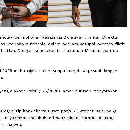
A) menolak permohonan kasasi yang diajukan mantan D
Nicholas Stephanus Kosasih, dalam perkara korupsi invest
a Rp 1 triliun. Dengan penolakan ini, hukuman 10 tahun 
 tetap.
 21 Mei 2026 oleh majelis hakim yang dipimpin Jupriyadi
ga Jaya.
an MA yang diakses Rabu (3/6/2026), amar putusan meny