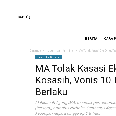
Cari
BERITA
Beranda
Hukum dan Kriminal
MA Tolak Kasasi Ek
Hukum dan Kriminal
MA Tolak Kasasi
Kosasih, Vonis 
Berlaku
Mahkamah Agung (MA) menolak permoh