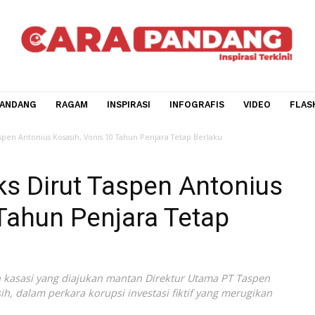
CARA PANDANG
RAGAM
INSPIRASI
INFOGRAFIS
V
s Dirut Taspen Antonius Kosasih, Vonis 10 Tahun Penjara Tetap Berlaku
 Eks Dirut Taspen Anton
10 Tahun Penjara Tetap
onan kasasi yang diajukan mantan Direktur Utama PT Ta