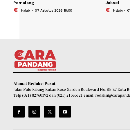
KPK Telusuri Kemungkinan Korban
Ratus
Pemerasan Setya Budi Selain Bupati
Ditem
Pemalang
Jaks
Habibi
-
07 Agustus 2026 16:00
Ha