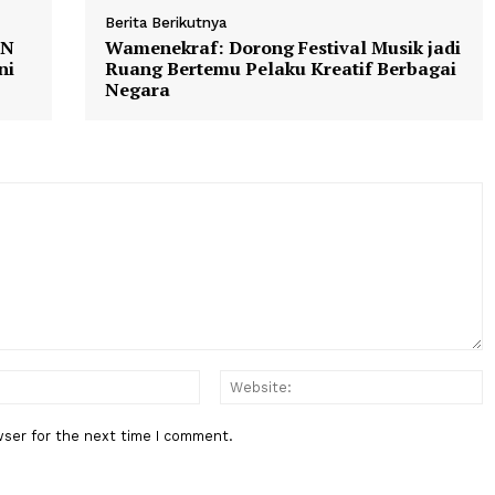
si
Antonius Kosasih
Mahkamah Agung
Berita Berikutnya
tor BGN
Wamenekraf: Dorong Festival Mus
ak Dini
Ruang Bertemu Pelaku Kreatif B
Negara