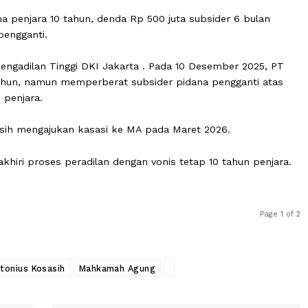
gadilan Negeri Tipikor Jakarta Pusat pada 6 Oktober 2025
sah dan meyakinkan melakukan tindak pidana korupsi se
fiktif PT Taspen.
 pidana penjara 10 tahun, denda Rp 500 juta subsider 6 
uang pengganti.
 ke Pengadilan Tinggi DKI Jakarta . Pada 10 Desember 
a 10 tahun, namun memperberat subsider pidana penggan
 tahun penjara.
, Kosasih mengajukan kasasi ke MA pada Maret 2026.
 mengakhiri proses peradilan dengan vonis tetap 10 tahu