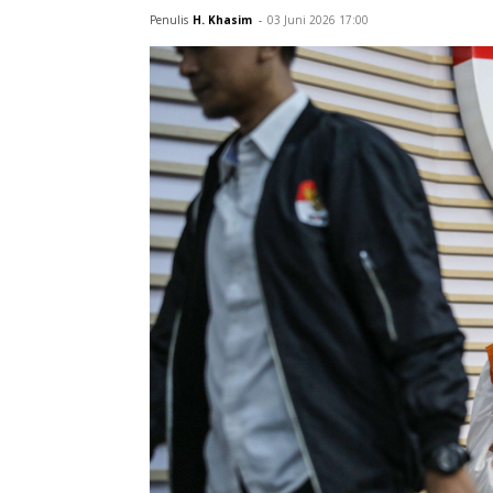
(Persero), Antonius Nicholas Stephanus
keuangan negara hingga Rp 1 triliun.
Penulis
H. Khasim
-
03 Juni 2026 17:00