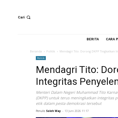
Cari
BERITA
Beranda
Politik
Mendagri Tito: Dorong DKPP Ting
Politik
Mendagri Tito:
Integritas Peny
Menteri Dalam Negeri Muhammad Tito
(DKPP) untuk terus meningkatkan inte
etik dalam pesta demokrasi tersebut