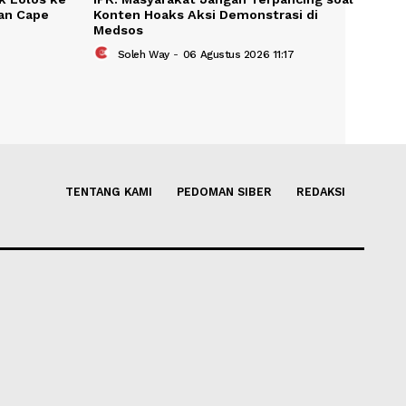
g Timnas Tak Lolos ke
IPR: Masyarakat Jangan Terp
dingkan Dengan Cape
Konten Hoaks Aksi Demonstra
Medsos
us 2026 19:30
Soleh Way
-
06 Agustus 2026 11: