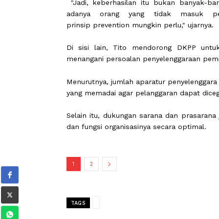
Tito mengatakan upaya tersebut d
dengan ungkapan keep them out of jai
Ia menilai pendekatan pencegahan
potensi pelanggaran di masa mendat
"Jadi, keberhasilan itu bukan ba
adanya orang yang tidak masu
prinsip prevention mungkin perlu," uja
Di sisi lain, Tito mendorong DK
menangani persoalan penyelenggaraa
Menurutnya, jumlah aparatur penyele
yang memadai agar pelanggaran dapat 
Selain itu, dukungan sarana dan pra
dan fungsi organisasinya secara optim