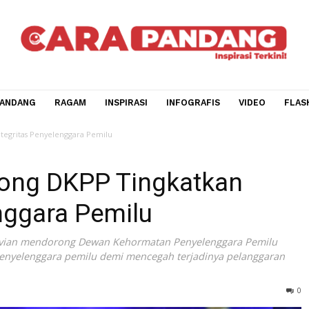
CARA PANDANG
RAGAM
INSPIRASI
INFOGRAFIS
V
katkan Integritas Penyelenggara Pemilu
 Dorong DKPP Tingkatkan
elenggara Pemilu
 Karnavian mendorong Dewan Kehormatan Penyelenggara 
gritas penyelenggara pemilu demi mencegah terjadinya pel