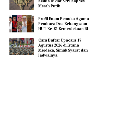
Pendidikan AI Regional di
Antara Perguruan Tinggi
ASEAN
Kemhan Siapkan Gelombang
Kedua Diklat SPPI Kopdes
Merah Putih
Profil Enam Pemuka Agama
Pembaca Doa Kebangsaan
ehormatan
HUT Ke-81 Kemerdekaan RI
mi mencegah
Cara Daftar Upacara 17
Agustus 2026 di Istana
Merdeka, Simak Syarat dan
u, terutama
Jadwalnya
at (12/6).
-14 DKPP di