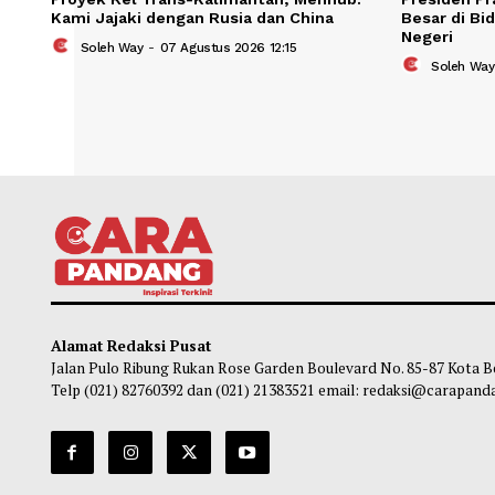
Proyek Rel Trans-Kalimantan, Menhub:
Presi
Kami Jajaki dengan Rusia dan China
Besar
Neger
Soleh Way
-
07 Agustus 2026 12:15
So