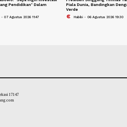
den Prabowo: "Saya ingin Investasi
Presiden Singgun
 di Bidang Pendidikan" Dalam
Piala Dunia, Ban
i
Verde
leh Way
-
07 Agustus 2026 11:47
Habibi
-
06 Agust