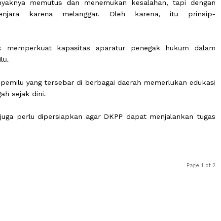
apat dilakukan dengan memperkuat aspek pencegaha
l.
 perlu menjadi perhatian lembaga tersebut guna me
ang.
nyak-banyaknya memutus dan menemukan kesalahan, t
k penjara karena melanggar. Oleh karena, itu
rnya.
PP untuk memperkuat kapasitas aparatur penegak h
n pemilu.
nggara pemilu yang tersebar di berbagai daerah memerlu
dicegah sejak dini.
sarana juga perlu dipersiapkan agar DKPP dapat menjal
al.