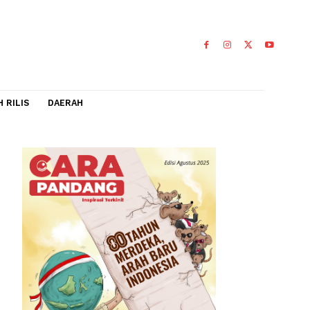
IDEO
FLASH RILIS
DAERAH
Pemilu
anggaran