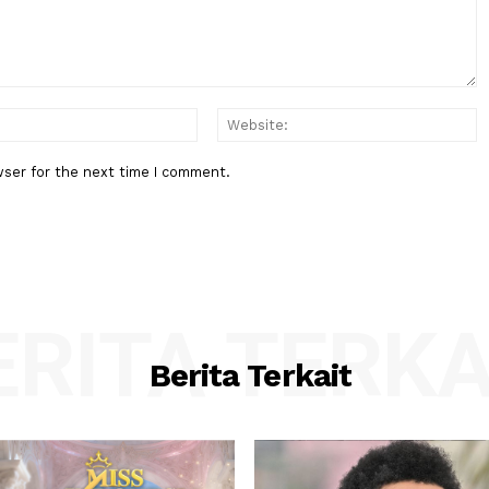
Lapis
DPR: Setiap Pasien BPJS Berhak
Mendapat Pelayanan Manusiawi
:*
Email:*
his browser for the next time I comment.