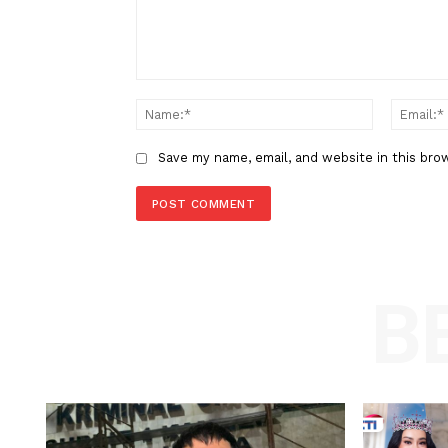
Prancis Akan Kirim Kendaraan 
Baja ke Lebanon
LEAVE A REPLY
Comment:
Name
Save my name, email, and website in t