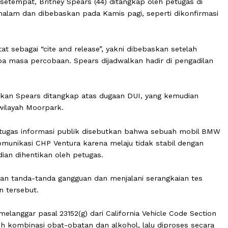
y Spears ditangkap atas dugaan mengemudi di bawah pe
UI).
waktu setempat, Britney Spears (44) ditangkap oleh petu
 (4/3) malam dan dibebaskan pada Kamis pagi, seperti di
ercatat sebagai “cite and release”, yakni dibebaskan set
ng tanpa masa percobaan. Spears dijadwalkan hadir di p
gatakan Spears ditangkap atas dugaan DUI, yang kemu
Patrol wilayah Moorpark.
oleh petugas informasi publik disebutkan bahwa sebuah
sat komunikasi CHP Ventura karena melaju tidak stabil 
 kemudian dihentikan oleh petugas.