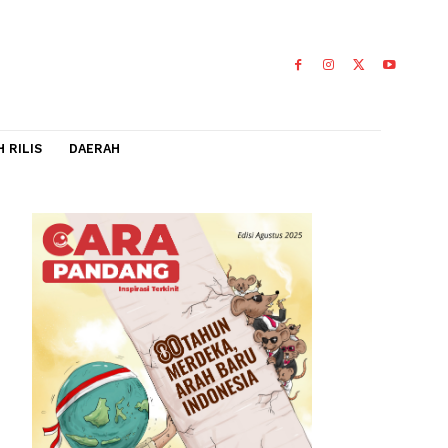
IDEO
FLASH RILIS
DAERAH
ney
0