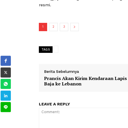
“Pengemudi tunggal, Ms. Spears, men
kesadaran di lapangan,” demikian per
Britney Spears kemudian ditangkap kar
23152(g), yaitu mengemudi di bawah p
resmi.
1
2
3
TAGS
Berita Sebelumnya