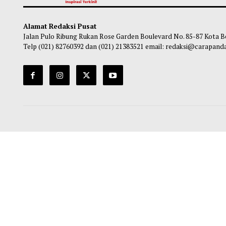
Artis Anwar Sanjaya Penuhi Panggilan
Tahun
Polda Metro Soal Kasus Hanania
Indon
Pere
Obie
-
10 Juni 2026 23:55
Ma
Alamat Redaksi Pusat
Jalan Pulo Ribung Rukan Rose Garden Boulevard No. 85-87
Telp (021) 82760392 dan (021) 21383521 email: redaksi@