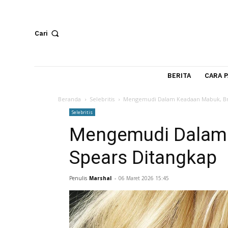
Cari
BERITA
Beranda
Selebritis
Mengemudi Dalam Keadaan Mab
Selebritis
Mengemudi Dala
Spears Ditangk
Penulis
Marshal
-
06 Maret 2026 15:45