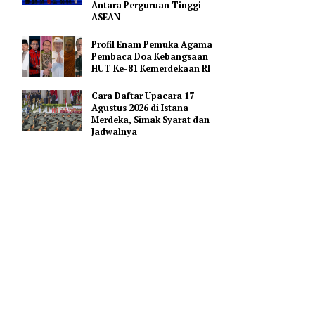
Merah Putih
ngaruh
Pejabat Indonesia Usulkan
Perdalam Kerja Sama
Pendidikan AI Regional di
gas di
Antara Perguruan Tinggi
ASEAN
konfirmasi
Profil Enam Pemuka Agama
Pembaca Doa Kebangsaan
elah
HUT Ke-81 Kemerdekaan RI
engadilan
Cara Daftar Upacara 17
Agustus 2026 di Istana
Merdeka, Simak Syarat dan
Jadwalnya
dian
 mobil BMW
dengan