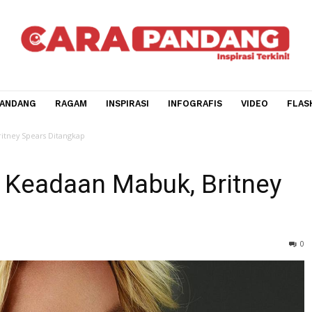
CARA PANDANG
RAGAM
INSPIRASI
INFOGRAFIS
V
uk, Britney Spears Ditangkap
m Keadaan Mabuk, Brit
ap