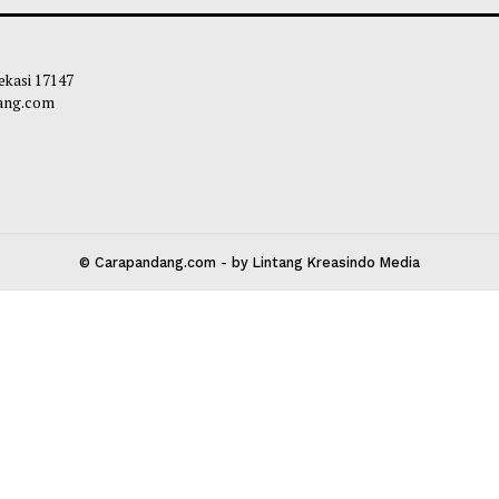
 Menginspirasi, Audisi Miss
Fakta Menarik ya
esia 20th Resmi Digelar! Siap Jadi
Tentang "The We
mpuan Hebat Berikutnya?
Soleh Way
-
06 A
liq
-
21 Mei 2026 17:44
 Kota Bekasi 17147
carapandang.com