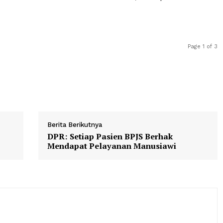
unjukkan tanda-tanda gangguan dan menjalani serangkai
nyataan tersebut.
ena melanggar pasal 23152(g) dari California Vehicle Co
engaruh kombinasi obat-obatan dan alkohol, lalu dipros
Berita Berikutnya