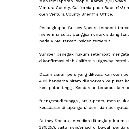
CARAPANDANG -
Bintang pop Britne
alkohol atau dalam keadaan mabuk (D
Menurut laporan People, Kamis (5/3) 
Ventura County, California pada Rabu
oleh Ventura County Sheriff’s Office.
Penangkapan Britney Spears tersebut t
menerima surat panggilan untuk sida
pada 4 Mei terkait insiden tersebut.
Sumber penegak hukum setempat men
dikonfirmasi oleh California Highway 
Dalam siaran pers yang dikeluarkan 
430i berwarna hitam dilaporkan ke pu
kecepatan tinggi. Kendaraan tersebut