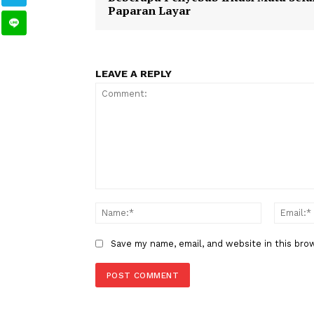
Purbaya
Dirjen pajak
DJP
TAGS
Berita Sebelumnya
Beberapa Penyebab Iritasi Mata
Paparan Layar
LEAVE A REPLY