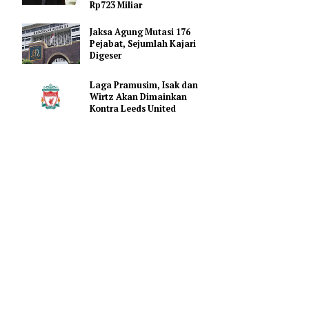
Promosi Vape
FIFA Beri Ultimatum ke 211
Anggota: Dukung Penjualan
Saham atau Kehilangan
Rp723 Miliar
Jaksa Agung Mutasi 176
Pejabat, Sejumlah Kajari
Digeser
Laga Pramusim, Isak dan
 Direktur
Wirtz Akan Dimainkan
an Bimo
Kontra Leeds United
kebijakan