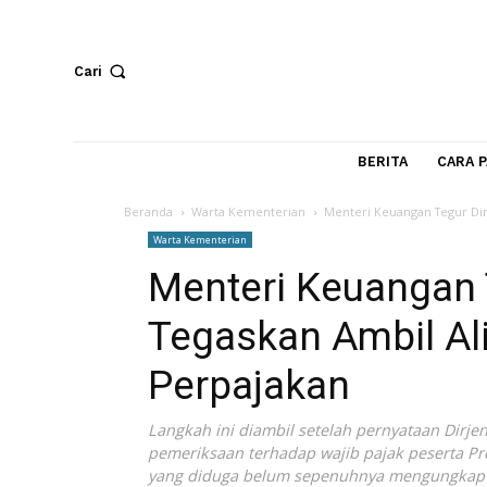
Cari
BERITA
Beranda
Warta Kementerian
Menteri Keuangan T
Warta Kementerian
Menteri Keuanga
Tegaskan Ambil
Perpajakan
Langkah ini diambil setelah pernyata