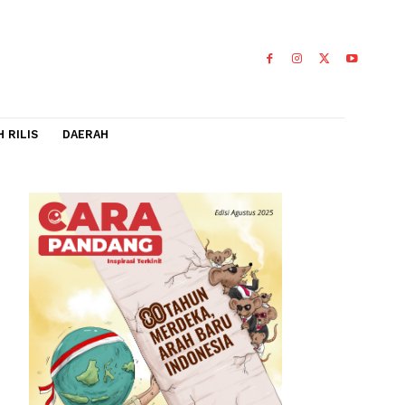
IDEO
FLASH RILIS
DAERAH
jakan
akukan