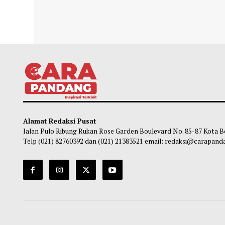
Purbaya Bantah Gaji Manajer Kopdes Rp16
Enam
Juta, Tegaskan Hanya Sekitar UMP
Keke
Habibi
-
05 Agustus 2026 17:40
So