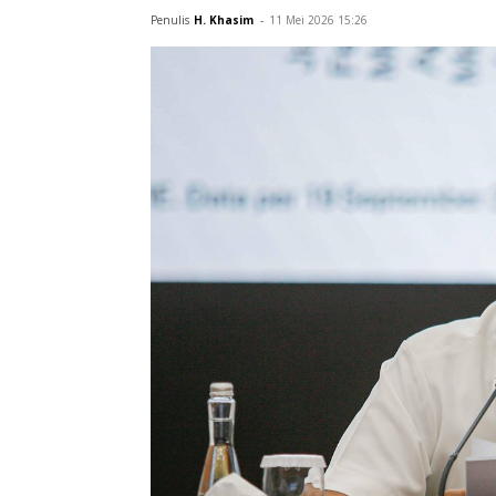
pemeriksaan terhadap wajib pajak pese
yang diduga belum sepenuhnya mengu
Penulis
H. Khasim
-
11 Mei 2026 15:26