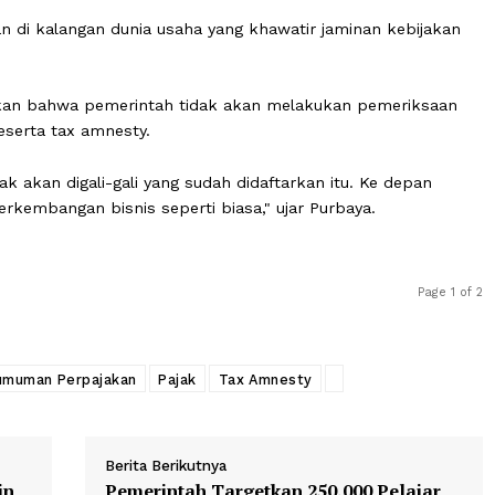
tegas Purbaya.
aan Dirjen Pajak Bimo Wijayanto yang menyebutkan akan 
serta Program Pengungkapan Sukarela (PPS) atau Tax Amn
ngungkap harta.
esahan di kalangan dunia usaha yang khawatir jaminan k
emastikan bahwa pemerintah tidak akan melakukan pem
gkap peserta tax amnesty.
y tidak akan digali-gali yang sudah didaftarkan itu. Ke 
aja, perkembangan bisnis seperti biasa," ujar Purbaya.