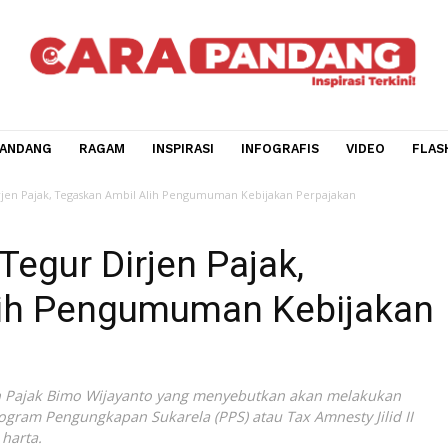
CARA PANDANG
RAGAM
INSPIRASI
INFOGRAFIS
V
egur Dirjen Pajak, Tegaskan Ambil Alih Pengumuman Kebijakan Perpajakan
n Tegur Dirjen Pajak,
 Alih Pengumuman Kebi
an Dirjen Pajak Bimo Wijayanto yang menyebutkan akan mel