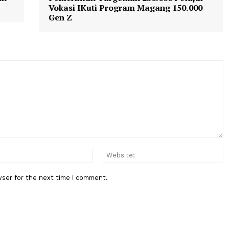
Pengumuman Perpajakan
Pajak
Tax Amnesty
Berita Berikutnya
 Selain
Pemerintah Targetkan 250.000 Pe
Vokasi IKuti Program Magang 15
Gen Z