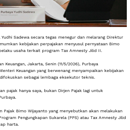
urbaya Yudhi Sadewa secara tegas menegur dan melarang
k mengumumkan kebijakan perpajakan menyusul pernyata
ngan pelaku usaha terkait program Tax Amnesty Jilid II.
nterian Keuangan, Jakarta, Senin (11/5/2026), Purbaya
hanya Menteri Keuangan yang berwenang menyampaikan 
 akan difokuskan sebagai lembaga eksekutor teknis.
ijakan pajak hanya saya, bukan Dirjen Pajak lagi untuk