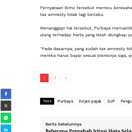
menghilangkan kesimpangsiuran itu," 
Langkah ini diambil setelah pernyat
pemeriksaan terhadap wajib pajak pe
II yang diduga belum sepenuhnya me
Pernyataan Bimo tersebut memicu ker
tax amnesty tidak lagi berlaku.
Menanggapi hal tersebut, Purbaya m
ulang terhadap harta yang telah diun
"Pada dasarnya, yang sudah tax amnest
mereka harus bayar sesuai bisnisnya s
1
2