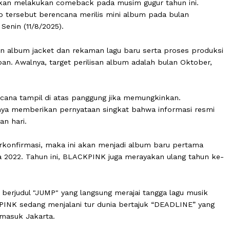
kan akan melakukan comeback pada musim gugur tahun 
 grup tersebut berencana merilis mini album pada bul
ompi, Senin (11/8/2025).
tretan album jacket dan rekaman lagu baru serta prose
 ke depan. Awalnya, target perilisan album adalah bulan 
mber.
a berencana tampil di atas panggung jika memungkinkan.
ent hanya memberikan pernyataan singkat bahwa informa
emudian hari.
ni terkonfirmasi, maka ini akan menjadi album baru pe
 pada 2022. Tahun ini, BLACKPINK juga merayakan ulan