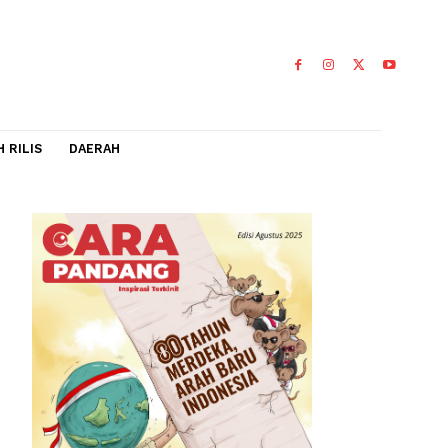
IDEO
FLASH RILIS
DAERAH
musik
lansir dari