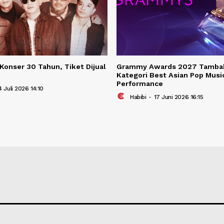
BERITA TER
Berita Terkait
Gelar Konser 30 Tahun, Tiket Dijual
Grammy Awards 
 8 Juli
Kategori Best As
Performance
bibi
-
04 Juli 2026 14:10