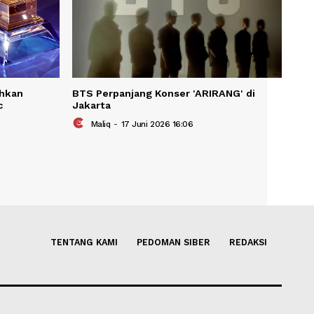
KAIT
2027 Tambahkan
BTS Perpanjang Konser 'ARIR
ian Pop Music
Jakarta
Maliq
-
17 Juni 2026 16:06