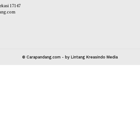
Habibi
-
17 Juni 2
 Kota Bekasi 17147
carapandang.com