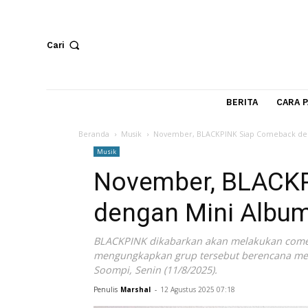
Cari
BERITA
Beranda
Musik
November, BLACKPINK Siap Come
Musik
November, BLA
dengan Mini Al
BLACKPINK dikabarkan akan melakukan
mengungkapkan grup tersebut berencan
Soompi, Senin (11/8/2025).