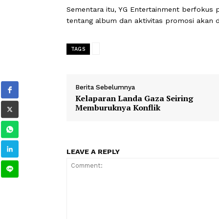
9 keberadaan mereka.
Pada 11 Juli, BLACKPINK merilis single
domestik dan internasional. Saat ini
terdiri dari 31 konser di 16 kota berb
Sementara itu, YG Entertainment ber
tentang album dan aktivitas promosi
TAGS
Berita Sebelumnya
Kelaparan Landa Gaza Seiring
Memburuknya Konflik