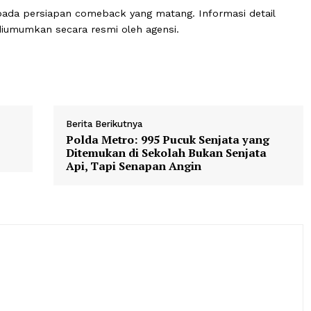
 digital berjudul "JUMP" yang langsung merajai tangga lag
, BLACKPINK sedang menjalani tur dunia bertajuk “DEADL
eda, termasuk Jakarta.
fokus pada persiapan comeback yang matang. Informasi d
 akan diumumkan secara resmi oleh agensi.
Berita Berikutnya
Polda Metro: 995 Pucuk Senjata 
Ditemukan di Sekolah Bukan Sen
Api, Tapi Senapan Angin