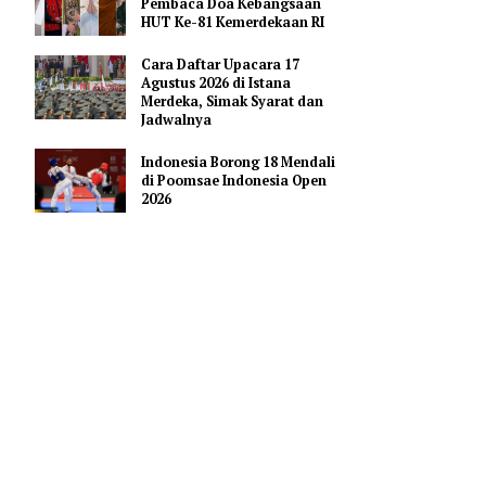
Pendidikan AI Regional di
Antara Perguruan Tinggi
ASEAN
Profil Enam Pemuka Agama
Pembaca Doa Kebangsaan
ini.
HUT Ke-81 Kemerdekaan RI
an
Cara Daftar Upacara 17
Agustus 2026 di Istana
Merdeka, Simak Syarat dan
s produksi
Jadwalnya
Oktober,
Indonesia Borong 18 Mendali
di Poomsae Indonesia Open
2026
si resmi
rtama
g tahun ke-