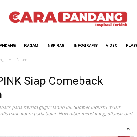
CARA PANDANG
RAGAM
INSPIRASI
INFOGRAFIS
V
back dengan Mini Album
CKPINK Siap Comeback
bum
 comeback pada musim gugur tahun ini. Sumber industri 
a merilis mini album pada bulan November mendatang, di