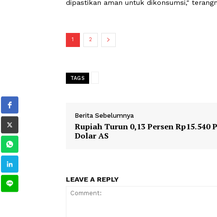
Inggrid menegaskan perizinan resmi
masyarakat dalam menghindari bahaya
yang dicampur tanpa dosis yang sesu
"Kadang jamu pegal linu dicampur ste
bahaya. Ada efek samping pendarahan
dipastikan aman untuk dikonsumsi," t
1
2
TAGS
Berita Sebelumnya
Rupiah Turun 0,13 Persen Rp15