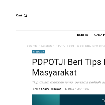
Cari
BERITA
Beranda
Kesehatan
PDPOTJI Beri Tips Beli Jamu y
Kesehatan
PDPOTJI Beri Ti
Masyarakat
"Tip dalam membeli jamu, pertama pili
Penulis
Chairul Hidayah
-
10 Januari 2024 10:30