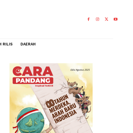
IDEO
FLASH RILIS
DAERAH
di
mum PDPOTJI
0