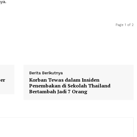
 jamu yang telah diproses secara modern dapat membant
 jamu ilegal, yang terdapat kemungkinan adanya bahan 
ai, sehingga dapat menimbulkan efek samping yang berb
roid atau dexametason tanpa dosis yang jelas, sehingga i
 lambung dan lainnya. Kalau sudah ada izin BPOM jamu i
erangnya.
Berita Berikutnya
.540 Per
Korban Tewas dalam Insiden