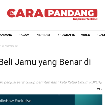
CARA PANDANG
RAGAM
INSPIRASI
INFOGRAFIS
V
ang Benar di Masyarakat
ps Beli Jamu yang Benar 
hlah dari penjual yang cukup berintegritas," kata Ketua U