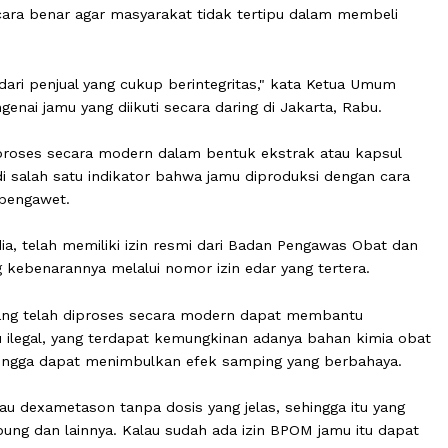
r Pengembang Obat Tradisional dan Jamu Indonesia (PD
u secara benar agar masyarakat tidak tertipu dalam m
ihlah dari penjual yang cukup berintegritas," kata Ketu
i mengenai jamu yang diikuti secara daring di Jakarta, R
ang diproses secara modern dalam bentuk ekstrak atau 
 menjadi salah satu indikator bahwa jamu diproduksi den
 bahan pengawet.
ata dia, telah memiliki izin resmi dari Badan Pengawas
gsung kebenarannya melalui nomor izin edar yang terter