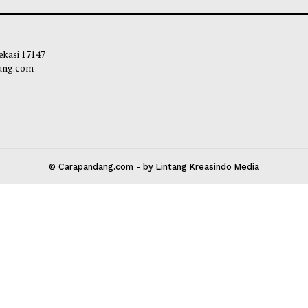
h Benar Tidur Siang Bisa Mengganti
Kurangnya Waktu
g Tidur Malam Hari?
Perubahan Fisik
leh Way
-
06 Agustus 2026 20:35
Chairul Hidayah
-
 Kota Bekasi 17147
carapandang.com