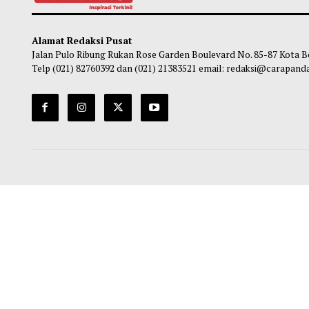
Studi Sebut Nanopartikel yang
Apaka
Diaktifkan Cahaya Tunjukkan Potensi
Kuran
untuk Lawan Kanker Otak Ganas
So
Maliq
-
07 Agustus 2026 13:29
Alamat Redaksi Pusat
Jalan Pulo Ribung Rukan Rose Garden Boulevard No. 85-87
Telp (021) 82760392 dan (021) 21383521 email: redaksi@