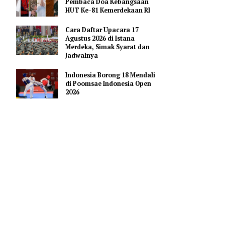
Pendidikan AI Regional di
Antara Perguruan Tinggi
ASEAN
Profil Enam Pemuka Agama
POTJI)
Pembaca Doa Kebangsaan
embeli
HUT Ke-81 Kemerdekaan RI
Cara Daftar Upacara 17
Agustus 2026 di Istana
a Umum
Merdeka, Simak Syarat dan
abu.
Jadwalnya
Indonesia Borong 18 Mendali
kapsul
di Poomsae Indonesia Open
gan cara
2026
 Obat dan
a.