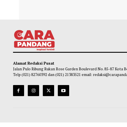
Langkah Indonesia Terhenti di Piala AFF
Malam
Pereb
Chairul Hidayah
-
08 Agustus 2026 07:00
Ch