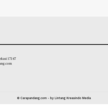
 Ini, Indonesia Bersua Singapura
Salah Pilih Liga 
utan Tiket Semifinal
Trabzonspor
airul Hidayah
-
07 Agustus 2026 08:30
Chairul Hidayah
-