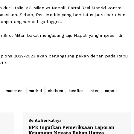
bih dulu pada leg pertama. Hal ini bisa menjadi keuntung
dini hari WIB, ada dua pertandingan perempat final Liga 
ea dan duel Italia, AC Milan vs Napoli. Partai Real Madrid
yak disaksikan. Sebab, Real Madrid yang berstatus juara
yang angin-anginan di Liga Inggris.
di di San Siro. Milan bakal mengadang laju Napoli yang imp
ga Champions 2022-2023 akan berlangsung pekan depan 
 hari WIB.