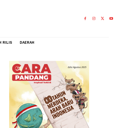
IDEO
FLASH RILIS
DAERAH
u
 2022-2023