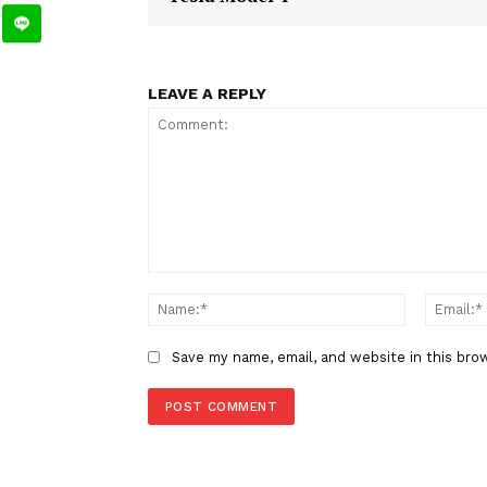
ligachampions
perempatfinal
TAGS
acmilan
Berita Sebelumnya
Tesla Tambah Varian Terbaru
Tesla Model Y
LEAVE A REPLY