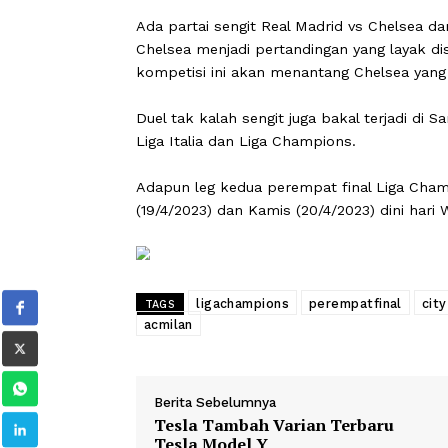
akan bertindak sebagai tuan rumah le
pasukan Biru Langit.
Selanjutnya, pada Kamis (13/4/2023) 
yang akan menutup leg pertama.
Ada partai sengit Real Madrid vs Chels
Chelsea menjadi pertandingan yang la
kompetisi ini akan menantang Chelsea 
Duel tak kalah sengit juga bakal terja
Liga Italia dan Liga Champions.
Adapun leg kedua perempat final Li
(19/4/2023) dan Kamis (20/4/2023) dini