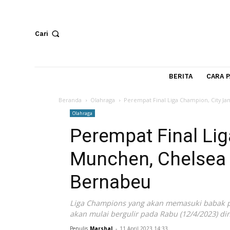
Cari
BERITA
Beranda
Olahraga
Perempat Final Liga Champion
Olahraga
Perempat Final 
Munchen, Chels
Bernabeu
Liga Champions yang akan memasuki ba