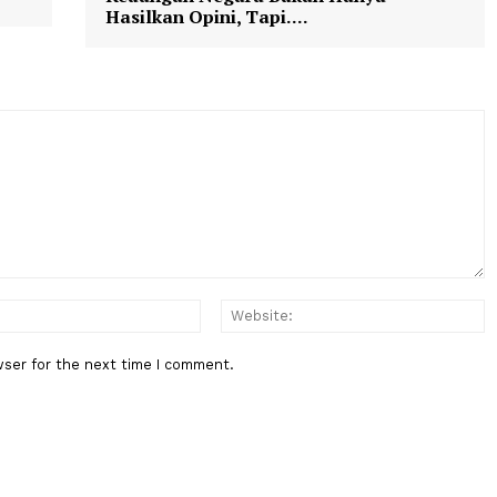
city
munchen
madrid
chelsea
benfica
inter
n
Berita Berikutnya
BPK Ingatkan Pemeriksaan Lapo
Keuangan Negara Bukan Hanya
Hasilkan Opini, Tapi....