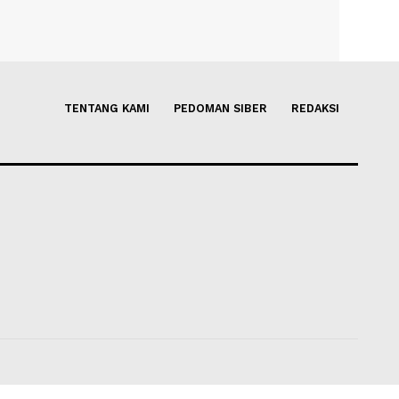
Turki, Merapat ke
Kapten Timnas Indonesia Pas
Skuadnya Tidak Akan Terpan
Aksi-Aksi Provokasi Vietnam
06 Agustus 2026 07:30
Obie
-
03 Agustus 2026 07:30
TENTANG KAMI
PEDOMAN SIBER