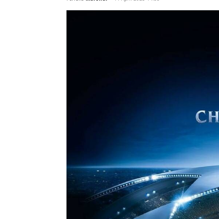
akan mulai bergulir pada Rabu (12/4/202
Penulis
Marshal
-
11 April 2023 14:33