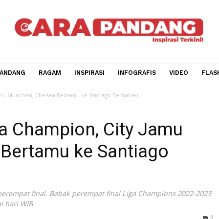
CARA PANDANG
RAGAM
INSPIRASI
INFOGRAFIS
V
, City Jamu Munchen, Chelsea Bertamu ke Santiago Bernabeu
Liga Champion, City Jam
ea Bertamu ke Santiago
bak perempat final. Babak perempat final Liga Champions