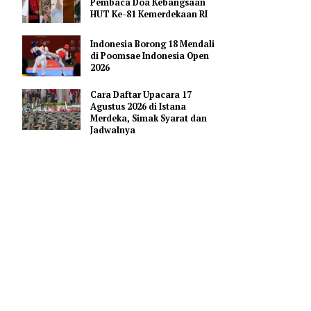
Pendidikan AI Regional di
Antara Perguruan Tinggi
ASEAN
Profil Enam Pemuka Agama
Pembaca Doa Kebangsaan
HUT Ke-81 Kemerdekaan RI
 final Liga
Indonesia Borong 18 Mendali
di Poomsae Indonesia Open
2026
stadio da
Cara Daftar Upacara 17
Agustus 2026 di Istana
Merdeka, Simak Syarat dan
Jadwalnya
 pada Rabu
Citizens