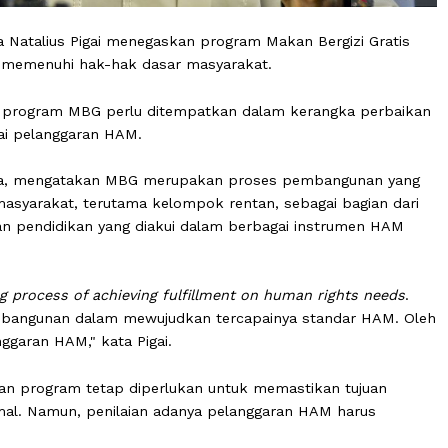
Manusia Natalius Pigai menegaskan program Makan Bergizi
negara memenuhi hak-hak dasar masyarakat.
aksanaan program MBG perlu ditempatkan dalam kerangka
i sebagai pelanggaran HAM.
ta, Selasa, mengatakan MBG merupakan proses pembangu
s gizi masyarakat, terutama kelompok rentan, sebagai ba
an, dan pendidikan yang diakui dalam berbagai instrum
ongoing process of achieving fulfillment on human right