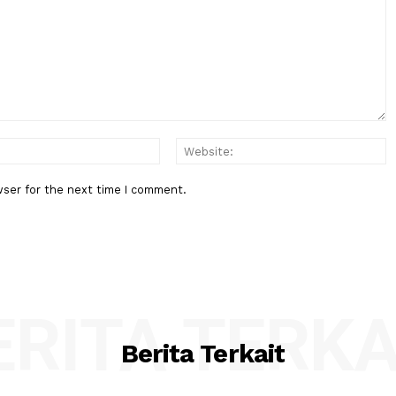
Berita Berikutnya
libat
China Rilis Peta Bulan yang
 Banjir
Disempurnakan, Berdayakan Eksp
di Masa Mendatang
:*
Email:*
his browser for the next time I comment.