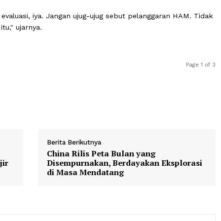
ses pembangunan dalam mewujudkan tercapainya standar
i pelanggaran HAM," kata Pigai.
aksanaan program tetap diperlukan untuk memastikan tu
 optimal. Namun, penilaian adanya pelanggaran HAM ha
sional.
ersifat evaluasi, iya. Jangan ujug-ujug sebut pelanggaran
erti itu," ujarnya.