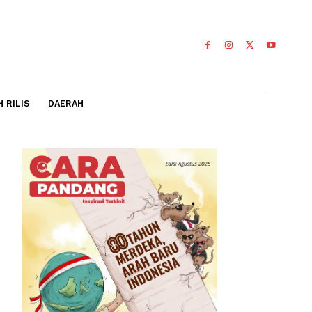
IDEO
FLASH RILIS
DAERAH
r
0