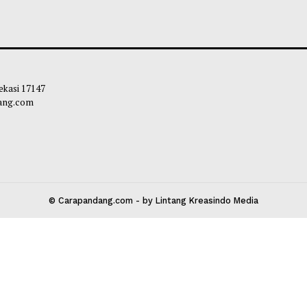
iminta Siapkan Pelayanan
Wamen Nezar: Ka
atan untuk Antisipasi ISPA
Berpikir Kritis d
Generative AI
ie
-
08 Agustus 2026 10:30
Chairul Hidayah
-
 Kota Bekasi 17147