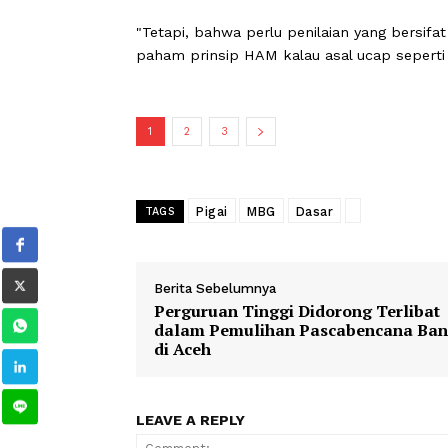
Selain itu, program MBG adalah pro
karena itu tidak boleh disebut sebaga
Ia mengatakan evaluasi terhadap pel
pemenuhan hak dasar tercapai secara
dilakukan secara hati-hati dan propor
"Tetapi, bahwa perlu penilaian yang b
paham prinsip HAM kalau asal ucap sep
1
2
3
Pigai
MBG
Dasar
TAGS