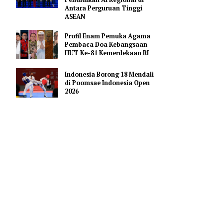
Hoaks Aksi Demonstrasi di
Medsos
Pejabat Indonesia Usulkan
Perdalam Kerja Sama
Pendidikan AI Regional di
Antara Perguruan Tinggi
ASEAN
 Gratis
Profil Enam Pemuka Agama
Pembaca Doa Kebangsaan
HUT Ke-81 Kemerdekaan RI
 perbaikan
Indonesia Borong 18 Mendali
di Poomsae Indonesia Open
nan yang
2026
gian dari
en HAM
s needs
.