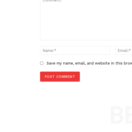
Berita Sebelumnya
Perguruan Tinggi Didorong Ter
dalam Pemulihan Pascabencana
di Aceh
LEAVE A REPLY
Comment:
Name
Save my name, email, and website in t