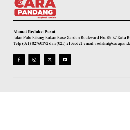
Jam operasional Transjakarta Blok M-
DKI D
Ancol Diperpanpang Pekan Ini
Keseh
Obie
-
08 Agustus 2026 11:00
Ob
Alamat Redaksi Pusat
Jalan Pulo Ribung Rukan Rose Garden Boulevard No. 85-87