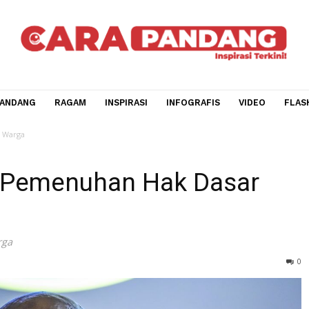
CARA PANDANG
RAGAM
INSPIRASI
INFOGRAFIS
V
ak Dasar Warga
ian Pemenuhan Hak Dasa
sar Warga