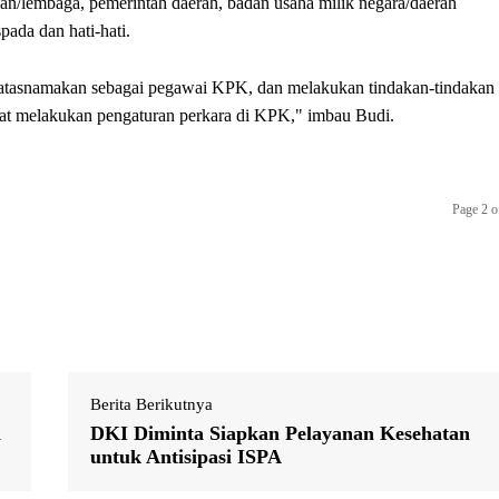
an/lembaga, pemerintah daerah, badan usaha milik negara/daerah
ada dan hati-hati.
atasnamakan sebagai pegawai KPK, dan melakukan tindakan-tindakan
at melakukan pengaturan perkara di KPK," imbau Budi.
Page 2 o
Berita Berikutnya
n
DKI Diminta Siapkan Pelayanan Kesehatan
untuk Antisipasi ISPA