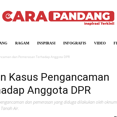
ANG
RAGAM
INSPIRASI
INFOGRAFIS
VIDEO
F
gancaman dan Pemerasan Terhadap Anggota DPR
ran Kasus Pengancaman
hadap Anggota DPR
 pengancaman dan pemerasan yang diduga dilakukan oleh oknum
Tanah Air.