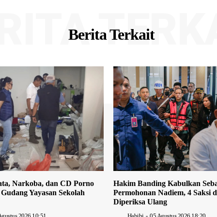
RITA TERK
Berita Terkait
ata, Narkoba, dan CD Porno
Hakim Banding Kabulkan Seb
 Gudang Yayasan Sekolah
Permohonan Nadiem, 4 Saksi d
Diperiksa Ulang
Agustus 2026 10:51
Habibi
-
05 Agustus 2026 18:20