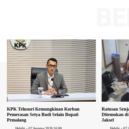
BE
KPK Telusuri Kemungkinan Korban
Ratusan Senj
Pemerasan Setya Budi Selain Bupati
Ditemukan di
Pemalang
Jaksel
Habibi
-
07 Agustus 2026 16:00
Habibi
-
07 