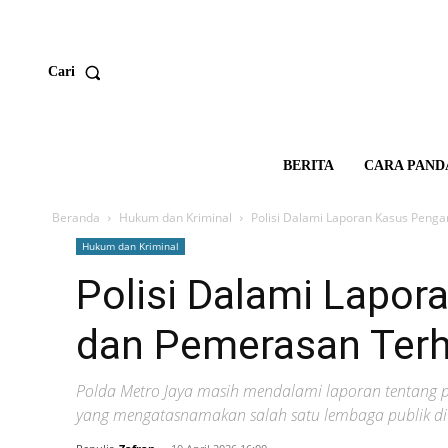
Cari
BERITA
CARA PAND
Beranda
Hukum dan Kriminal
Polisi Dalami Laporan Kasus Pen
Hukum dan Kriminal
Polisi Dalami Lapo
dan Pemerasan Ter
Polda Metro Jaya masih mendalami laporan tentang
yang mengatasnamakan salah satu lembaga publik di 