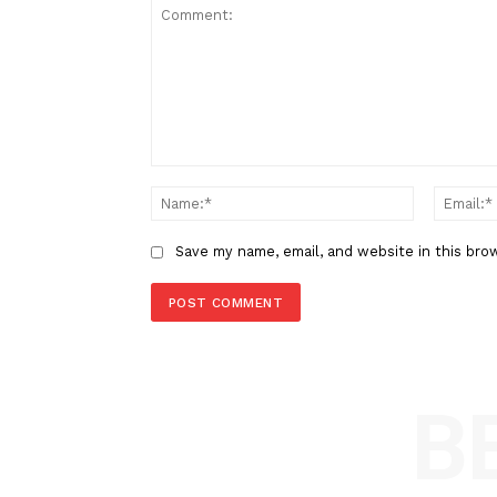
Berita Sebelumnya
Disingkirkan Atletico Madrid, H
Tetap Bangga dengan Anak As
LEAVE A REPLY
Comment:
Name