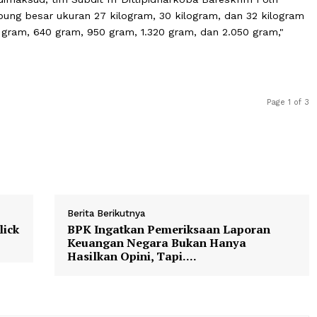
s menggali untuk menemukan titik lokasi produsen
Whip Pi
asil mendatangi lokasi produksi
Whip Pink
pada sebuah ruk
kasi dimaksud, tim Subdit III Dittipidnarkoba Bareskrim 
ri tabung besar ukuran 27 kilogram, 30 kilogram, dan 3
n 580 gram, 640 gram, 950 gram, 1.320 gram, dan 2.050 