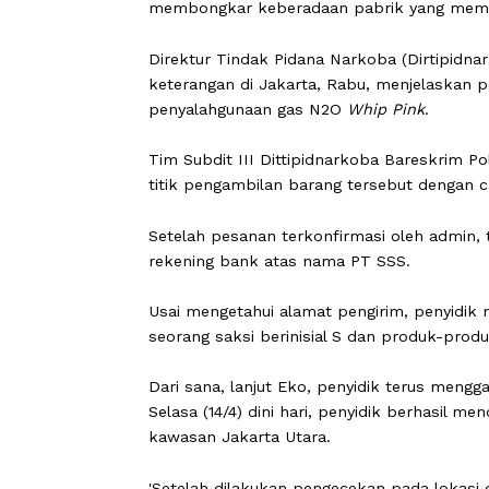
CARAPANDANG -
Direktorat Tindak P
membongkar keberadaan pabrik yan
Direktur Tindak Pidana Narkoba (Dirt
keterangan di Jakarta, Rabu, menjel
penyalahgunaan gas N2O
Whip Pink
.
Tim Subdit III Dittipidnarkoba Bare
titik pengambilan barang tersebut 
Setelah pesanan terkonfirmasi oleh 
rekening bank atas nama PT SSS.
Usai mengetahui alamat pengirim, pe
seorang saksi berinisial S dan produ