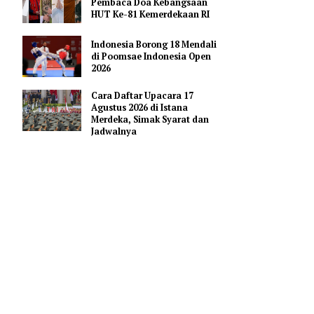
Pendidikan AI Regional di
Antara Perguruan Tinggi
ASEAN
Profil Enam Pemuka Agama
Pembaca Doa Kebangsaan
HUT Ke-81 Kemerdekaan RI
so dalam
Indonesia Borong 18 Mendali
us
di Poomsae Indonesia Open
2026
Cara Daftar Upacara 17
engetahui
Agustus 2026 di Istana
Merdeka, Simak Syarat dan
Jadwalnya
8.000 ke
didapati