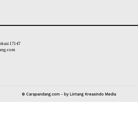
an Senjata, Narkoba, dan CD Porno
Hakim Banding K
ukan di Gudang Yayasan Sekolah
Permohonan Nadie
el
Diperiksa Ulang
bibi
-
07 Agustus 2026 10:51
Habibi
-
05 Agust