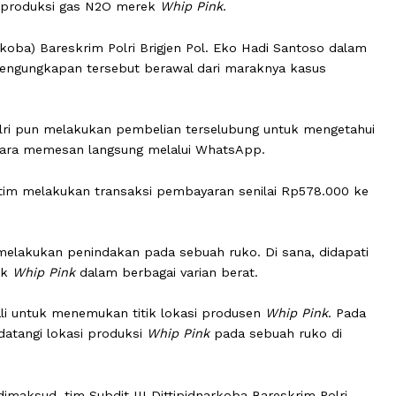
idana Narkoba (Dittipidnarkoba) Bareskrim Polri berhasil
g memproduksi gas N2O merek
Whip Pink
.
ipidnarkoba) Bareskrim Polri Brigjen Pol. Eko Hadi Santo
askan pengungkapan tersebut berawal dari maraknya kas
skrim Polri pun melakukan pembelian terselubung untuk m
dengan cara memesan langsung melalui WhatsApp.
admin, tim melakukan transaksi pembayaran senilai Rp57
nyidik melakukan penindakan pada sebuah ruko. Di sana, 
k-produk
Whip Pink
dalam berbagai varian berat.