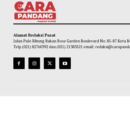
KPK Telusuri Kemungkinan Korban
Ratus
Pemerasan Setya Budi Selain Bupati
Ditem
Pemalang
Jaks
Habibi
-
07 Agustus 2026 16:00
Ha
Alamat Redaksi Pusat