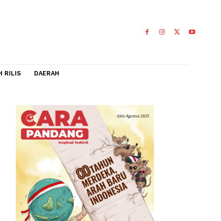
IDEO
FLASH RILIS
DAERAH
k
daan pabrik
0