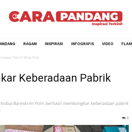
CARA PANDANG
RAGAM
INSPIRASI
INFOGRAFIS
V
gkar Keberadaan Pabrik Whip Pink
Bongkar Keberadaan Pabri
tipidnarkoba) Bareskrim Polri berhasil membongkar kebera
p Pink.