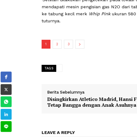
Dari sana, lanjut Eko, penyidik teru
Selasa (14/4) dini hari, penyidik berh
kawasan Jakarta Utara.
'Setelah dilakukan pengecekan pada lo
mendapati mesin pengisian gas N2O da
ke tabung kecil merk
Whip Pink
ukura
tuturnya.
1
2
3
TAGS