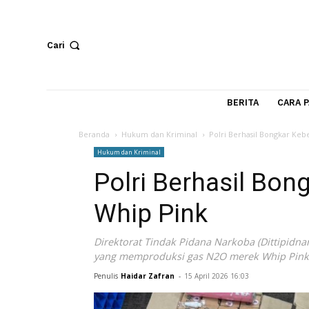
Cari
BERITA
Beranda
Hukum dan Kriminal
Polri Berhasil Bon
Hukum dan Kriminal
Polri Berhasil 
Whip Pink
Direktorat Tindak Pidana Narkoba (Dit
yang memproduksi gas N2O merek Whi
Penulis
Haidar Zafran
-
15 April 2026 16:03