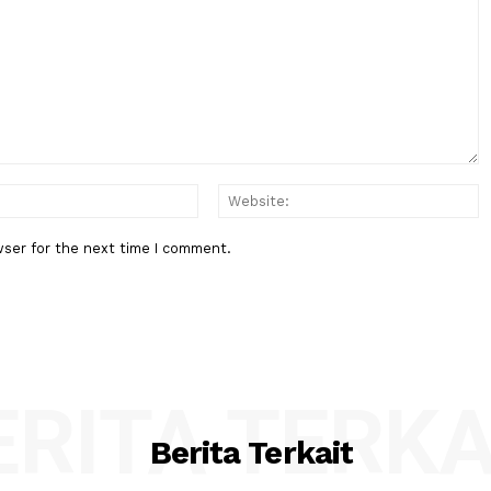
Berita Berikutnya
ansi Flick
BPK Ingatkan Pemeriksaan Lapo
uhnya
Keuangan Negara Bukan Hanya
Hasilkan Opini, Tapi....
:*
Email:*