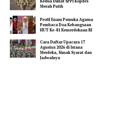
Pendidikan AI Regional di
Antara Perguruan Tinggi
ASEAN
 rempah
Kemhan Siapkan Gelombang
Kedua Diklat SPPI Kopdes
Merah Putih
, kayu
Profil Enam Pemuka Agama
beda dari
Pembaca Doa Kebangsaan
HUT Ke-81 Kemerdekaan RI
 gurih,
Cara Daftar Upacara 17
Agustus 2026 di Istana
Merdeka, Simak Syarat dan
ng muda.
Jadwalnya
ngurangi
 lebih
pan.
agar bumbu
ta rasa