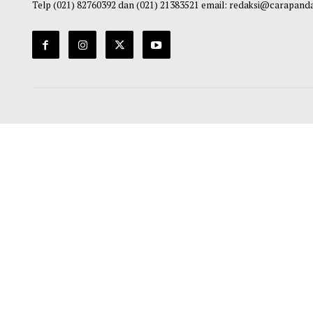
Alamat Redaksi Pusat
Jalan Pulo Ribung Rukan Rose Garden Boulevard No. 85-87
Telp (021) 82760392 dan (021) 21383521 email: redaksi@