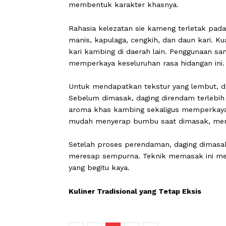
Seperti kuliner khas Aceh lainnya, s
pilihan yang menghadirkan aroma dan
membentuk karakter khasnya.
Rahasia kelezatan sie kameng terleta
manis, kapulaga, cengkih, dan daun ka
kari kambing di daerah lain. Penggu
memperkaya keseluruhan rasa hidanga
Untuk mendapatkan tekstur yang lemb
Sebelum dimasak, daging direndam t
aroma khas kambing sekaligus mempe
mudah menyerap bumbu saat dimasak,
Setelah proses perendaman, daging 
meresap sempurna. Teknik memasak i