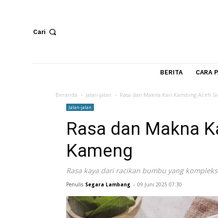
Cari
BERITA
Beranda
Jalan-jalan
Rasa dan Makna Kari Kambin
Jalan-jalan
Rasa dan Makna
Kameng
Rasa kaya dari racikan bumbu yang ko
Penulis
Segara Lambang
-
09 Juni 2025 07:30