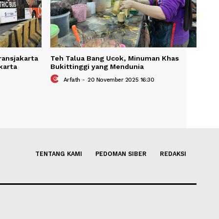
KAIT
Cara Kerja Transjakarta
Teh Talua Bang Ucok, Minum
i Jalanan Jakarta
Bukittinggi yang Mendunia
ber 2025 18:45
Arfath
-
20 November 2025 16:3