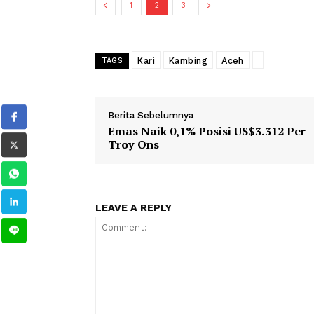
yang begitu kaya.
Kuliner Tradisional yang Tetap Eksis
1
2
3
Kari
Kambing
Aceh
TAGS
Berita Sebelumnya
Emas Naik 0,1% Posisi US$3.312
Troy Ons