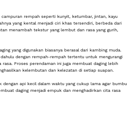
ie kameng memiliki keunikan tersendiri berkat perpaduan
 rasa kuat. Kombinasi bumbu yang beragam inilah yang
k pada campuran rempah seperti kunyit, ketumbar, jintan
ri. Kuahnya yang kental menjadi ciri khas tersendiri, ber
naan santan menambah tekstur yang lembut dan rasa yang
n ini.
ut, daging yang digunakan biasanya berasal dari kambi
erlebih dahulu dengan rempah-rempah tertentu untuk me
rkaya rasa. Proses perendaman ini juga membuat daging
 menghasilkan kelembutan dan kelezatan di setiap sua
dimasak dengan api kecil dalam waktu yang cukup lama 
ni membuat daging menjadi empuk dan menghadirkan ci