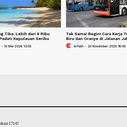
BERITA TER
Berita Terkait
 Panjang Tiba: Lebih dari 6 Ribu
Tak Sama! Begini 
awan Padati Kepulauan Seribu
Biru dan Oranye d
leh Way
-
15 Mei 2026 13:05
Arfath
-
23 Novem