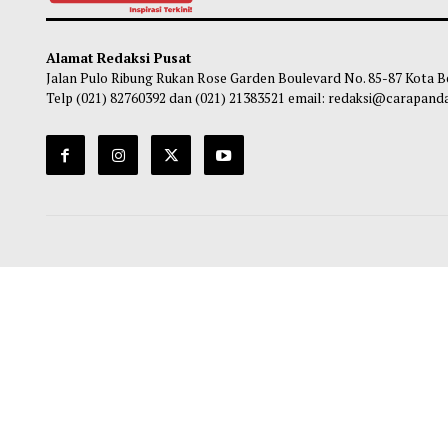
Purbaya Bantah Gaji Manajer Kopdes Rp16
Enam
Juta, Tegaskan Hanya Sekitar UMP
Keke
Habibi
-
05 Agustus 2026 17:40
So
Alamat Redaksi Pusat
Jalan Pulo Ribung Rukan Rose Garden Boulevard No. 85-87
Telp (021) 82760392 dan (021) 21383521 email: redaksi@