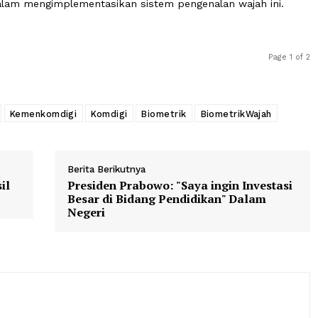
an diklaim berjalan lancar.
Kementerian Komdigi, Edwin Hidayat Abdullah memberikan
 registrasi biometrik secara penuh di Jakarta, Jumat (29
tor seluler besar, yakni Telkomsel, Indosat Ooredoo Hu
puni dalam mengimplementasikan sistem pengenalan waja
elular
Kemenkomdigi
Komdigi
Biometrik
BiometrikW
Berita Berikutnya
n Hasil
Presiden Prabowo: "Saya ingin In