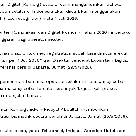
kasi dan Digital (Komdigi) secara resmi mengumumkan 
ggan telepon seluler di Indonesia akan diwajibkan menggu
 wajah (face recognition) mulai 1 Juli 2026.
ran Menteri Komunikasi dan Digital Nomor 7 Tahun 2026 i
 kelonggaran bagi operator seluler.
 secara nasional. Untuk new registration sudah bisa dimula
elonggaran per 1 Juli 2026," ujar Direktur Jenderal Ekosist
am konferensi pers di Jakarta, Jumat (29/5/2026).
etelah pemerintah bersama operator seluler melakukan u
 Selama masa uji coba, tercatat sebanyak 1,7 juta kali pr