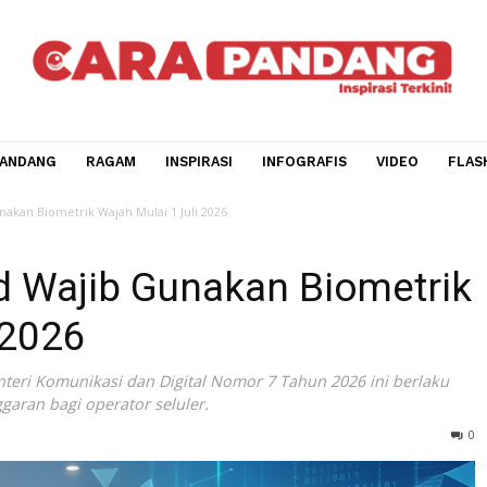
CARA PANDANG
RAGAM
INSPIRASI
INFOGRAFIS
V
 Wajib Gunakan Biometrik Wajah Mulai 1 Juli 2026
Card Wajib Gunakan Biom
uli 2026
an Menteri Komunikasi dan Digital Nomor 7 Tahun 2026 ini
kelonggaran bagi operator seluler.