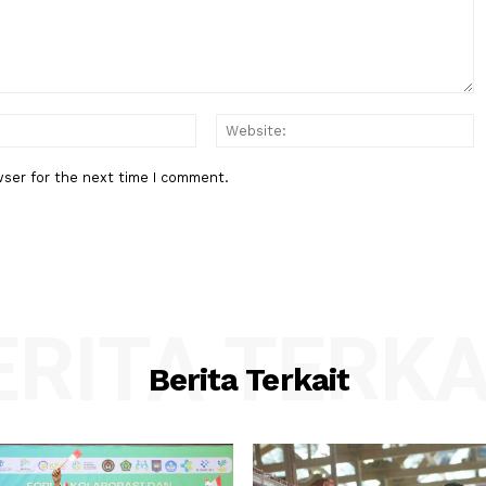
6
Besar di Bidang Pendidikan" Dal
Negeri
:*
Email:*
his browser for the next time I comment.