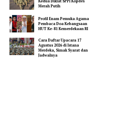
Pendidikan AI Regional di
Antara Perguruan Tinggi
ASEAN
Kemhan Siapkan Gelombang
Kedua Diklat SPPI Kopdes
bahwa
Merah Putih
nakan
Profil Enam Pemuka Agama
Pembaca Doa Kebangsaan
HUT Ke-81 Kemerdekaan RI
ni berlaku
Cara Daftar Upacara 17
Agustus 2026 di Istana
Merdeka, Simak Syarat dan
i efektif
Jadwalnya
em Digital
ji coba
oses