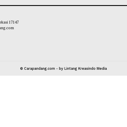
 Kementerian Bersatu Lawan
Kementan Pastika
rasan Anak
Ternak Tahan Ken
leh Way
-
04 Agustus 2026 19:35
Habibi
-
04 Agust
 Kota Bekasi 17147
carapandang.com