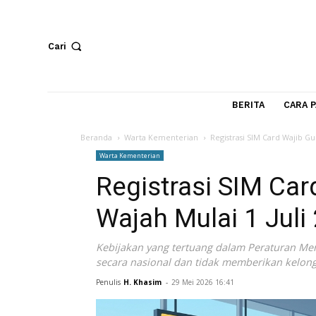
Cari
BERITA
Beranda
Warta Kementerian
Registrasi SIM Card
Warta Kementerian
Registrasi SIM 
Wajah Mulai 1 J
Kebijakan yang tertuang dalam Peratur
secara nasional dan tidak memberikan 
Penulis
H. Khasim
-
29 Mei 2026 16:41