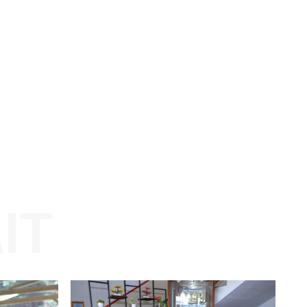
am
Website: