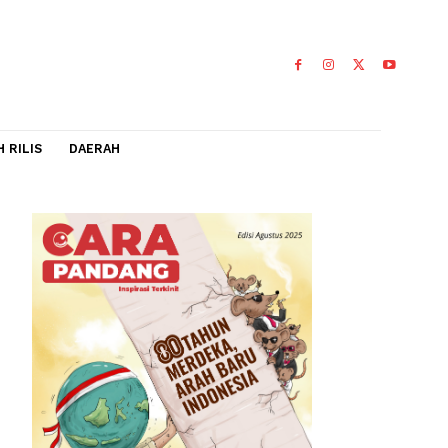
IDEO
FLASH RILIS
DAERAH
etrik
 berlaku
0