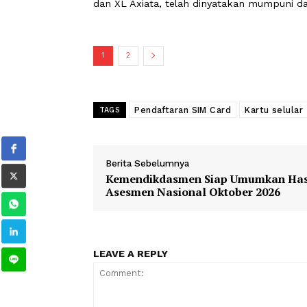
registrasi biometrik telah dilakukan d
Direktur Jenderal Ekosistem Digital 
keterangan pers terkait pemberlakuan
Edwin menyampaikan bahwa tiga opera
dan XL Axiata, telah dinyatakan mum
1
2
Pendaftaran SIM Card
Kartu s
TAGS
Berita Sebelumnya
Kemendikdasmen Siap Umumka