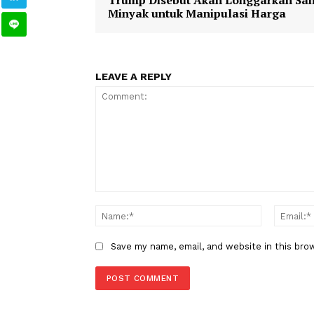
DonaldTrump
BenjaminNetan
TAGS
Berita Sebelumnya
Trump Disebut Akan Longgarka
Minyak untuk Manipulasi Harg
LEAVE A REPLY