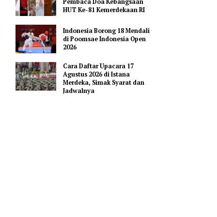
Pendidikan AI Regional di
Antara Perguruan Tinggi
ASEAN
Profil Enam Pemuka Agama
Pembaca Doa Kebangsaan
HUT Ke-81 Kemerdekaan RI
tradiktif
Indonesia Borong 18 Mendali
di Poomsae Indonesia Open
angan
2026
ump gagal
Cara Daftar Upacara 17
Agustus 2026 di Istana
Merdeka, Simak Syarat dan
rel dan
Jadwalnya
ngah sejak