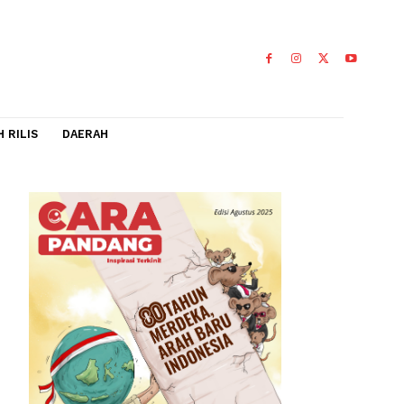
IDEO
FLASH RILIS
DAERAH
ir
si'
rangka
0