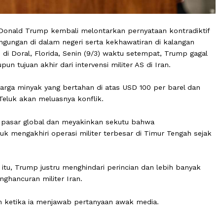
erikat Donald Trump kembali melontarkan pernyataan kon
 kebingungan di dalam negeri serta kekhawatiran di kal
i pers di Doral, Florida, Senin (9/3) waktu setempat, Tr
maupun tujuan akhir dari intervensi militer AS di Iran.
ngah harga minyak yang bertahan di atas USD 100 per ba
gara Teluk akan meluasnya konflik.
ngkan pasar global dan meyakinkan sekutu bahwa
las untuk mengakhiri operasi militer terbesar di Timur Te