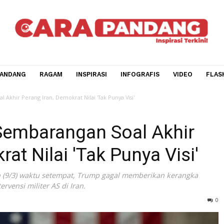
CARA PANDANG
RAGAM
INSPIRASI
INFOGRAFIS
V
gan Soal Akhir Perang Iran, Demokrat Nilai 'Tak Punya Visi'
al Sembarangan Soal Akh
okrat Nilai 'Tak Punya Vi
da, Senin (9/3) waktu setempat, Trump gagal memberikan ke
ri intervensi militer AS di Iran.