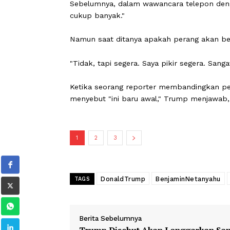
Namun, dalam penampilan selama 35 m
menekankan klaim tentang keberhasil
Pernyataan Trump semakin membingu
Sebelumnya, dalam wawancara telep
cukup banyak."
Namun saat ditanya apakah perang aka
"Tidak, tapi segera. Saya pikir segera.
Ketika seorang reporter membanding
menyebut "ini baru awal," Trump men
1
2
3