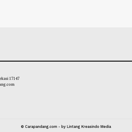
esia Raih Empat Medali Dalam
Tidak Dapat Ajuk
iade IOAI 2026 di Astana,
Migran Terdampar
khstan
Obie
-
08 Agustu
ie
-
08 Agustus 2026 10:00