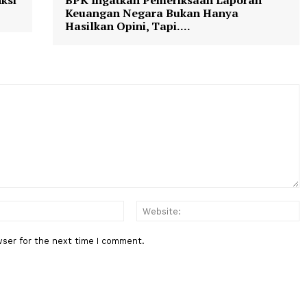
yahu
IsraelvsIran
PerangDuniaKetiga
IsraelSerangIran
Berita Berikutnya
n Sanksi
BPK Ingatkan Pemeriksaan Lapo
a
Keuangan Negara Bukan Hanya
Hasilkan Opini, Tapi....