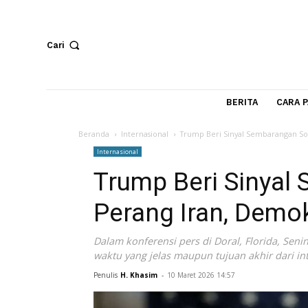
Cari
BERITA
Beranda
Internasional
Trump Beri Sinyal Sembaran
Internasional
Trump Beri Siny
Perang Iran, Dem
Dalam konferensi pers di Doral, Flori
waktu yang jelas maupun tujuan akhir da
Penulis
H. Khasim
-
10 Maret 2026 14:57