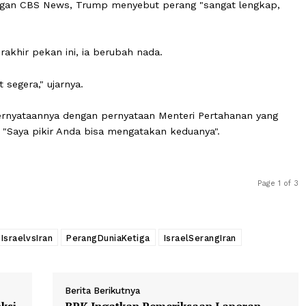
enit itu, Trump justru menghindari perincian dan lebih
an penghancuran militer Iran.
ngkan ketika ia menjawab pertanyaan awak media.
on dengan CBS News, Trump menyebut perang "sangat l
n berakhir pekan ini, ia berubah nada.
 Sangat segera," ujarnya.
kan pernyataannya dengan pernyataan Menteri Pertahan
jawab, "Saya pikir Anda bisa mengatakan keduanya".