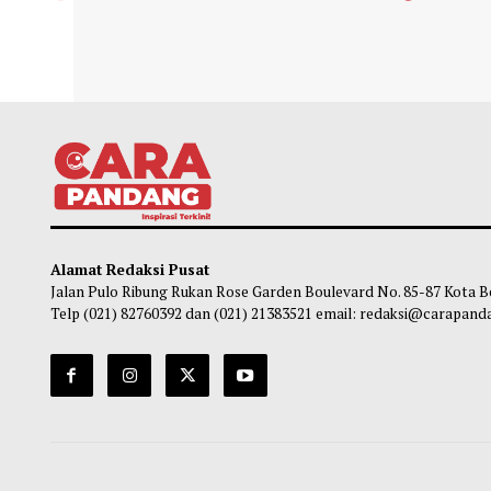
China Rilis Peta Bulan yang
Indon
Disempurnakan, Berdayakan Eksplorasi
Olimp
di Masa Mendatang
Kaza
Maliq
-
08 Agustus 2026 14:13
Ob