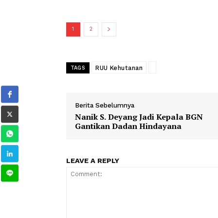
rangka memperkuat tata kelola kehu
dan kebutuhan pembangunan berkelanju
Selanjutnya dia menjelaskan bahwa p
dan dinamis. Dia menyebut hal itu m
langsung dengan pengelolaan sumber
1
2
RUU Kehutanan
TAGS
Berita Sebelumnya
Nanik S. Deyang Jadi Kepala B
Gantikan Dadan Hindayana