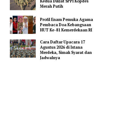
Pendidikan AI Regional di
Antara Perguruan Tinggi
ASEAN
Kemhan Siapkan Gelombang
Kedua Diklat SPPI Kopdes
Merah Putih
nan
Profil Enam Pemuka Agama
Pembaca Doa Kebangsaan
HUT Ke-81 Kemerdekaan RI
ul
Cara Daftar Upacara 17
Agustus 2026 di Istana
1 Tahun
Merdeka, Simak Syarat dan
Jadwalnya
engan
dari dalam