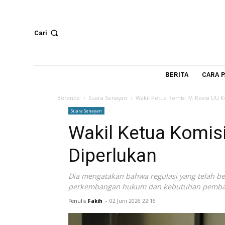
Cari
BERITA
Beranda
Suara Senayan
Wakil Ketua Komisi IV: R
Suara Senayan
Wakil Ketua Kom
Diperlukan
Dia mengatakan bahwa regulasi yang tel
perkembangan hukum dan kebutuhan 
Penulis
Fakih
-
02 Juni 2026 22:16