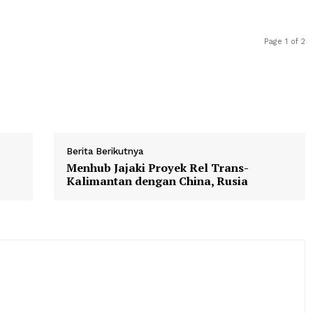
tanan nasional serta menyesuaikan dengan perkembang
tan," ujarnya di Kompleks Parlemen, Jakarta, Selasa, 2
enyusunan RUU tersebut telah melalui proses yang cukup
erupakan sesuatu yang wajar karena substansi RUU berka
 daya alam dan kehidupan masyarakat.
Berita Berikutnya
GN
Menhub Jajaki Proyek Rel Trans-
Kalimantan dengan China, Rusia