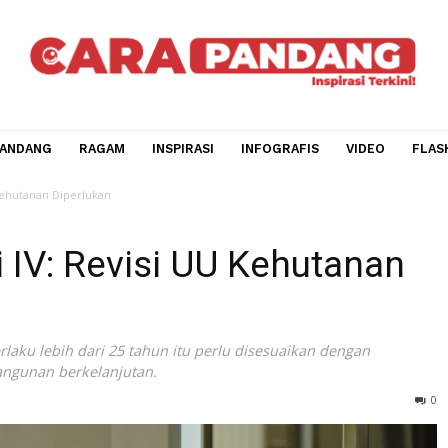
CARA PANDANG
RAGAM
INSPIRASI
INFOGRAFIS
V
evisi UU Kehutanan Diperlukan
isi IV: Revisi UU Kehuta
ah berlaku lebih dari 25 tahun itu perlu disesuaikan deng
pembangunan berkelanjutan.