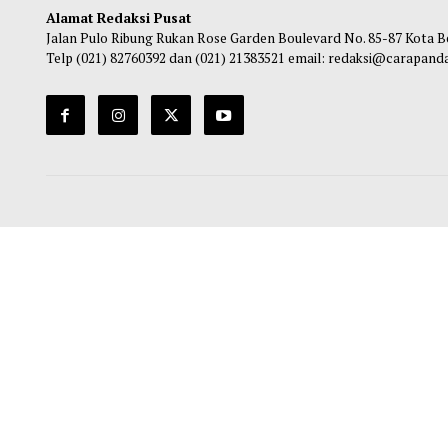
Amir Fiqi
-
06 Agustus 2026 22:41
Ha
Alamat Redaksi Pusat
Jalan Pulo Ribung Rukan Rose Garden Boulevard No. 85-87
Telp (021) 82760392 dan (021) 21383521 email: redaksi@