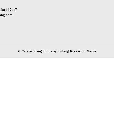
bibi
-
06 Agustus 2026 17:00
Habibi
-
06 Agust
 Kota Bekasi 17147
carapandang.com