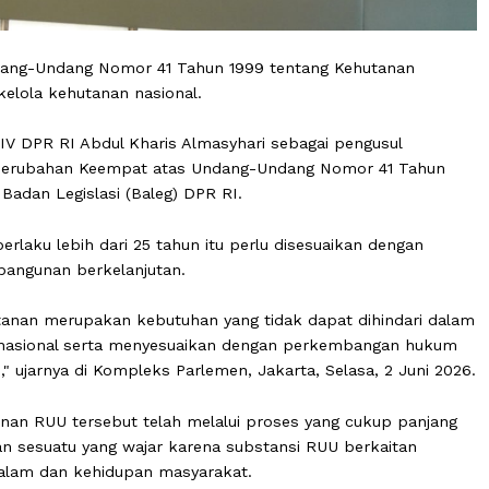
p Undang-Undang Nomor 41 Tahun 1999 tentang Kehuta
tata kelola kehutanan nasional.
 Komisi IV DPR RI Abdul Kharis Almasyhari sebagai pengus
tang Perubahan Keempat atas Undang-Undang Nomor 4
leno Badan Legislasi (Baleg) DPR RI.
lah berlaku lebih dari 25 tahun itu perlu disesuaikan d
 pembangunan berkelanjutan.
Kehutanan merupakan kebutuhan yang tidak dapat dihin