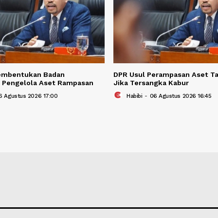
BERITA TER
Berita Terkait
Usul Pembentukan Badan
DPR Usul Peramp
penden Pengelola Aset Rampasan
Jika Tersangka K