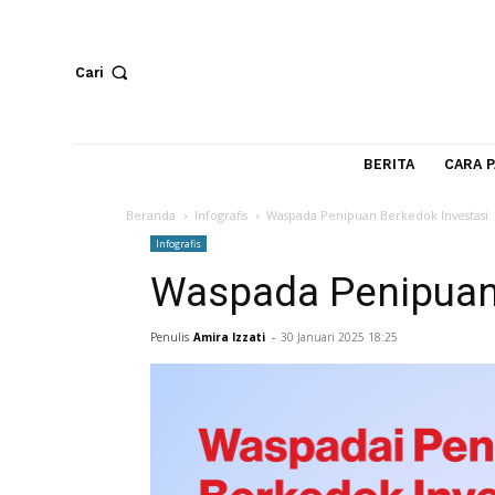
Cari
BERITA
Beranda
Infografis
Waspada Penipuan Berkedok In
Infografis
Waspada Penipu
Penulis
Amira Izzati
-
30 Januari 2025 18:25