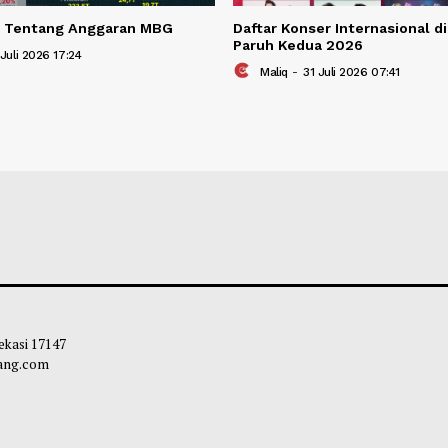
san MK Tentang Anggaran MBG
Daftar Konser Int
Paruh Kedua 202
liq
-
31 Juli 2026 17:24
Maliq
-
31 Juli 20