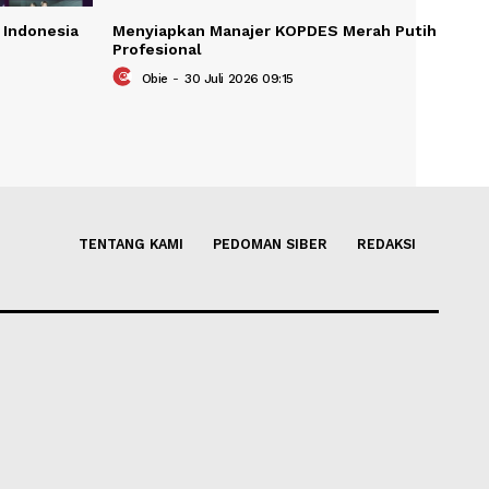
ernasional di Indonesia
Menyiapkan Manajer KOPDES 
6
Profesional
26 07:41
Obie
-
30 Juli 2026 09:15