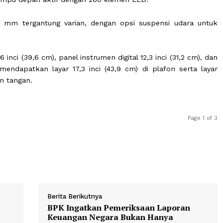
ang 5.105 mm, lebar 2.061 mm, dan tinggi 1.985 mm, d
tu bagasi samping dengan ban cadangan ukuran penuh.
 serta lampu depan aktif dengan 260 elemen LED.
200–249 mm tergantung varian, dengan opsi suspensi u
ah 15,6 inci (39,6 cm), panel instrumen digital 12,3 inci (3
dua mendapatkan layar 17,3 inci (43,9 cm) di plafon 
sandaran tangan.