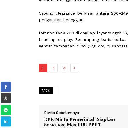
Dimensi kendaraan ini mencapai panj
sumbu roda 3.000 mm.
SUV lima penumpang ini memiliki pin
Mobil ini menggunakan pelek 22 inci
Ground clearance berkisar antara 
pengaturan ketinggian.
Interior Tank 700 dilengkapi layar teng
head-up display. Penumpang baris ke
sentuh tambahan 7 inci (17,8 cm) di 
1
2
3