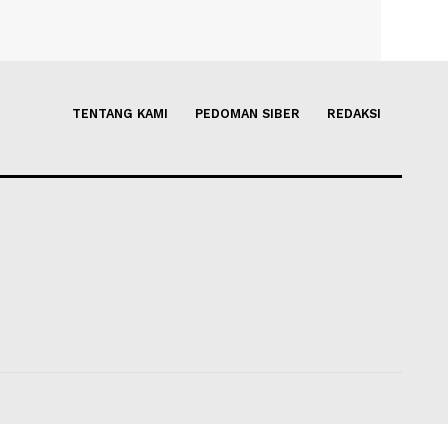
a Planet di Langit
Huawei Debutkan MateBook 
mati Tanpa Teleskop!
Diklaim jadi PC Teringan di D
gustus 2026 21:05
Soleh Way
-
05 Agustus 2026 18
TENTANG KAMI
PEDOMAN SIBER