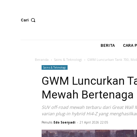
Cari
BERITA
Beranda
Sains & Teknologi
GWM Luncurkan Tank 7
Sains & Teknologi
GWM Luncurkan 
Mewah Bertena
SUV off-road mewah terbaru dari Great
varian plug-in hybrid Hi4-Z yang mengh
Penulis
Edo Soeryadi
-
21 April 2026 22:05