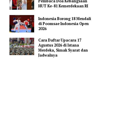
Pendidikan AI Regional di
Antara Perguruan Tinggi
ASEAN
 700 resmi
Profil Enam Pemuka Agama
Pembaca Doa Kebangsaan
635 kW (864
HUT Ke-81 Kemerdekaan RI
Indonesia Borong 18 Mendali
pai 428.000
di Poomsae Indonesia Open
2026
Cara Daftar Upacara 17
r atap, dan
Agustus 2026 di Istana
Merdeka, Simak Syarat dan
Jadwalnya
akan bumper