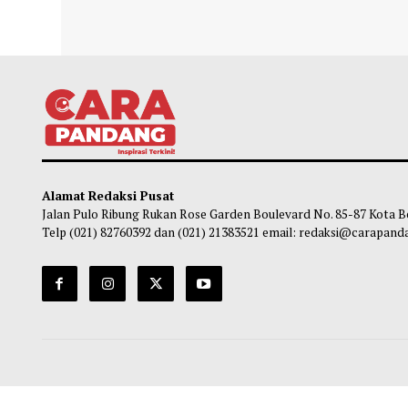
Meta Diperintahkan Ganti Rugi
Produ
Kesehatan Mental Anak 567 Juta Dolar
Dipam
AS atas Dampak Platform Mereka
So
Soleh Way
-
08 Agustus 2026 13:25