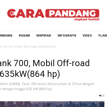
CARA PANDANG
RAGAM
INSPIRASI
INFOGRAFIS
V
00, Mobil Off-road Mewah Bertenaga 635kW(864 hp)
Tank 700, Mobil Off-roa
ga 635kW(864 hp)
 Wall Motor (GWM), Tank 700 resmi diluncurkan di China d
asilkan tenaga hingga 635 kW (864 hp)