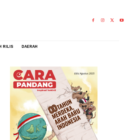
IDEO
FLASH RILIS
DAERAH
d
engan
0