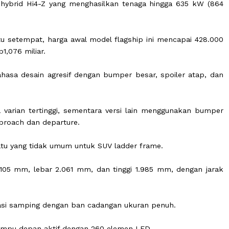
d mewah terbaru dari Great Wall Motor (GWM), Tank
plug-in hybrid Hi4-Z yang menghasilkan tenaga hingga 
 waktu setempat, harga awal model flagship ini menca
tara Rp1,076 miliar.
ung bahasa desain agresif dengan bumper besar, spoile
a pada varian tertinggi, sementara versi lain menggun
dut approach dan departure.
ty, sesuatu yang tidak umum untuk SUV ladder frame.