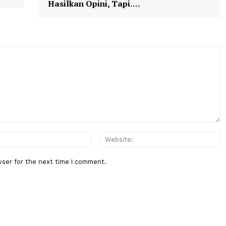
Berita Berikutnya
BPK Ingatkan Pemeriksaan Lapo
Keuangan Negara Bukan Hanya
Hasilkan Opini, Tapi....