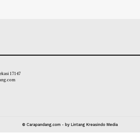
k Hasil Daur Ulang Botol Oli
Catat: 3 Fenomen
erkan di Ajang GIIAS 2026
Agustus 2026, A
leh Way
-
07 Agustus 2026 20:11
Soleh Way
-
06 A