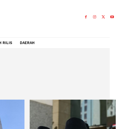
IDEO
FLASH RILIS
DAERAH
nal
NAL